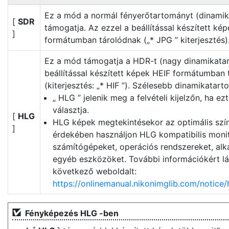
Ez a mód a normál fényerőtartományt (dinamik
[
SDR
támogatja. Az ezzel a beállítással készített ké
]
formátumban tárolódnak („* JPG ” kiterjesztés)
Ez a mód támogatja a HDR-t (nagy dinamikatar
beállítással készített képek HEIF formátumban
(kiterjesztés: „* HIF ”). Szélesebb dinamikatar
„ HLG ” jelenik meg a felvételi kijelzőn, ha ezt
választja.
[
HLG
HLG képek megtekintésekor az optimális szí
]
érdekében használjon HLG kompatibilis moni
számítógépeket, operációs rendszereket, al
egyéb eszközöket. További információkért l
következő weboldalt:
https://onlinemanual.nikonimglib.com/notice/
Fényképezés HLG -ben