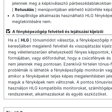
jelennek meg a képkiválasztó párbeszédablakokban 
[
Retusálás
] menüpontjában elérhető különféle képá
A SnapBridge alkalmazás használható HLG fényképek
megtekintésére nem.
A fényképezőgép felvételi és lejátszási kijelzői
Ha a [
HLG
] tónusmódot választja, a fényképezőgép 
keresőjében megjelenő felvételi és visszajátszási kijelz
meg véletlenszerűen elhelyezkedő fényes képpontok,
formájában, vagy előfordulhat, hogy a csúcsfények és a
nem jelennek meg pontosan. Ezenkívül hirtelen tónus-
problémák is láthatók a fényképezőgép monitorán vag
amikor a fényképeket teljes képes megjelenítésben jele
maguk a fényképek nem változnak. A pontos tónusvi
használjon HLG kompatibilis monitorokat, számítógépe
rendszereket, alkalmazásokat és egyéb eszközöket.