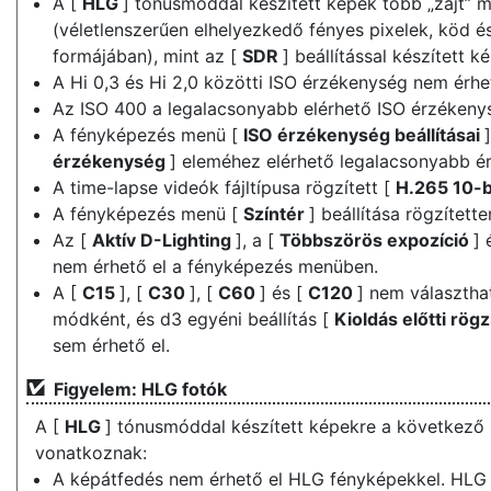
A [
HLG
] tónusmóddal készített képek több „zajt” 
(véletlenszerűen elhelyezkedő fényes pixelek, köd é
formájában), mint az [
SDR
] beállítással készített k
A Hi 0,3 és Hi 2,0 közötti ISO érzékenység nem érhet
Az ISO 400 a legalacsonyabb elérhető ISO érzékenys
A fényképezés menü [
ISO érzékenység beállításai
érzékenység
] eleméhez elérhető legalacsonyabb é
A time-lapse videók fájltípusa rögzített [
H.265 10-b
A fényképezés menü [
Színtér
] beállítása rögzítette
Az [
Aktív D-Lighting
], a [
Többszörös expozíció
] 
nem érhető el a fényképezés menüben.
A [
C15
], [
C30
], [
C60
] és [
C120
] nem választhat
módként, és d3 egyéni beállítás [
Kioldás előtti rögz
sem érhető el.
Figyelem: HLG fotók
A [
HLG
] tónusmóddal készített képekre a következő
vonatkoznak:
A képátfedés nem érhető el HLG fényképekkel. HL