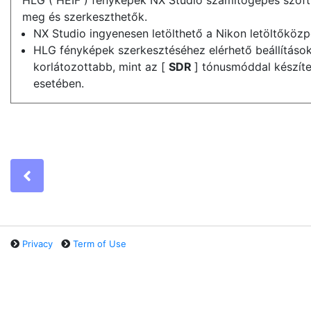
HLG ( HEIF ) fényképek NX Studio számítógépes szoftv
meg és szerkeszthetők.
NX Studio ingyenesen letölthető a Nikon letöltőközp
HLG fényképek szerkesztéséhez elérhető beállításo
korlátozottabb, mint az [
SDR
] tónusmóddal készít
esetében.
Previous
Privacy
Term of Use