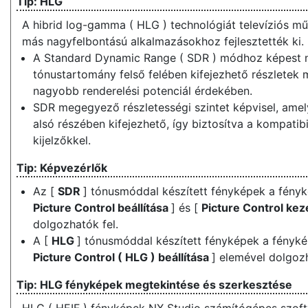
HLG
A hibrid log-gamma ( HLG ) technológiát televíziós m
más nagyfelbontású alkalmazásokhoz fejlesztették ki.
A Standard Dynamic Range ( SDR ) módhoz képest n
tónustartomány felső felében kifejezhető részletek
nagyobb renderelési potenciál érdekében.
SDR megegyező részletességi szintet képvisel, ame
alsó részében kifejezhető, így biztosítva a kompatib
kijelzőkkel.
Képvezérlők
Az [
SDR
] tónusmóddal készített fényképek a fény
Picture Control beállítása
] és [
Picture Control ke
dolgozhatók fel.
A [
HLG
] tónusmóddal készített fényképek a fényk
Picture Control ( HLG ) beállítása
] elemével dolgozh
HLG fényképek megtekintése és szerkesztése