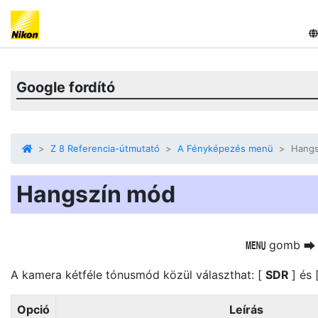
Google fordító
Z 8 Referencia-útmutató
A Fényképezés menü
Hangs
Hangszín mód
gomb
G
A kamera kétféle tónusmód közül választhat: [
SDR
] és 
Opció
Leírás