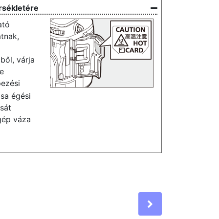
rsékletére
ató
atnak,
ől, várja
e
pezési
ása égési
ását
gép váza
Next