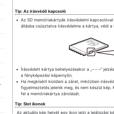
Az írásvédő kapcsoló
Az SD memóriakártyák írásvédelmi kapcsolóval v
állásba csúsztatva írásvédelme a kártya, védi a
z
Írásvédett kártya behelyezésekor a „– – –” jelzé
a fényképezési képernyőn.
Ha megkísérli kioldani a zárat, miközben írásvé
-
figyelmeztetés jelenik meg, és nem készül kép. 
fel a memóriakártya zárolását.
Slot ikonok
Az aktuális kép helyét egy ikon jelzi a lejátszási 