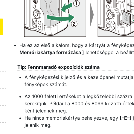
Ha ez az első alkalom, hogy a kártyát a fénykép
Memóriakártya formázása
] lehetőséggel a beáll
Fennmaradó expozíciók száma
A fényképezési kijelző és a kezelőpanel mutatja 
fényképek számát.
Az 1000 feletti értékeket a legközelebbi százra
kerekítjük. Például a 8000 és 8099 közötti érté
ként jelennek meg.
Ha nincs memóriakártya behelyezve, egy
[–E–]
jelenik meg.