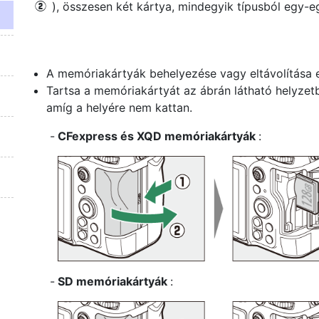
), összesen két kártya, mindegyik típusból egy-e
w
A memóriakártyák behelyezése vagy eltávolítása e
Tartsa a memóriakártyát az ábrán látható helyzet
amíg a helyére nem kattan.
CFexpress és XQD memóriakártyák
:
SD memóriakártyák
: