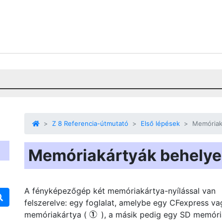
Z 8 Referencia-útmutató
Első lépések
Memóriak
Memóriakártyák behely
A fényképezőgép két memóriakártya-nyílással van
felszerelve: egy foglalat, amelybe egy CFexpress v
memóriakártya (
), a másik pedig egy SD memóri
q