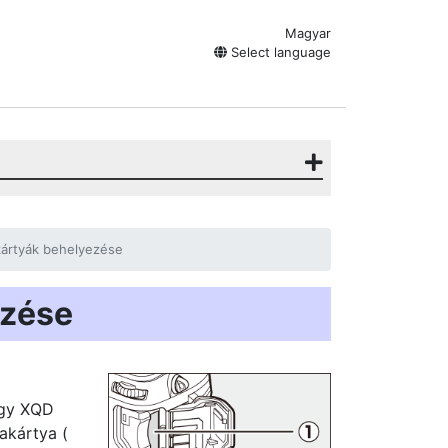
Magyar
Select language
ártyák behelyezése
ezése
agy XQD
akártya (