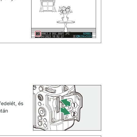
edelét, és
után