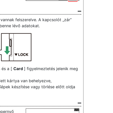
annak felszerelve. A kapcsolót „zár”
 benne lévő adatokat.
s és a [
Card
] figyelmeztetés jelenik meg
dett kártya van behelyezve,
Képek készítése vagy törlése előtt oldja
képernyő