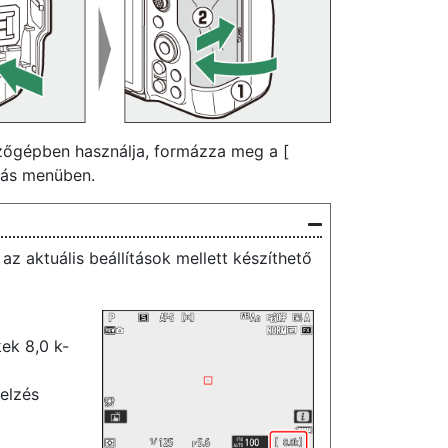
ezőgépben használja, formázza meg a [
ítás menüben.
az aktuális beállítások mellett készíthető
kek 8,0 k-
jelzés