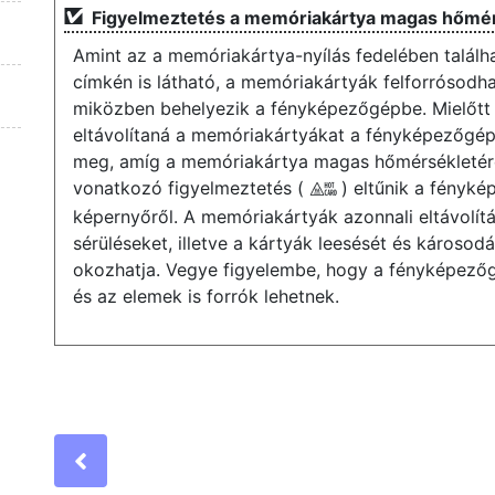
Figyelmeztetés a memóriakártya magas hőmé
Amint az a memóriakártya-nyílás fedelében találh
címkén is látható, a memóriakártyák felforrósodh
miközben behelyezik a fényképezőgépbe. Mielőtt
eltávolítaná a memóriakártyákat a fényképezőgépb
meg, amíg a memóriakártya magas hőmérsékletér
vonatkozó figyelmeztetés (
) eltűnik a fényké
X
képernyőről. A memóriakártyák azonnali eltávolít
sérüléseket, illetve a kártyák leesését és károsod
okozhatja. Vegye figyelembe, hogy a fényképező
és az elemek is forrók lehetnek.
Previous