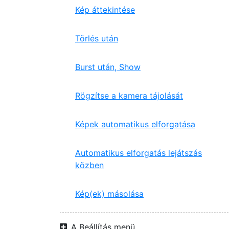
Kép áttekintése
Törlés után
Burst után, Show
Rögzítse a kamera tájolását
Képek automatikus elforgatása
Automatikus elforgatás lejátszás
közben
Kép(ek) másolása
A Beállítás menü