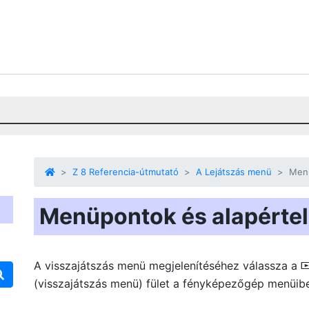
Z 8 Referencia-útmutató
A Lejátszás menü
Menü
Menüpontok és alapérte
A visszajátszás menü megjelenítéséhez válassza a
(visszajátszás menü) fület a fényképezőgép menüib