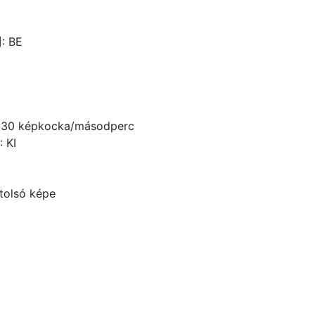
]: BE
: 30 képkocka/másodperc
: KI
utolsó képe