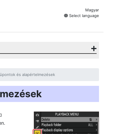
Magyar
Select language
pontok és alapértelmezések
lmezések
D
en.