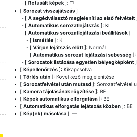
[
Retusált képek
]:
U
[
Sorozat visszajátszás
]
[
A segédválasztó megjeleníti az első felvételt
[
Automatikus sorozatlejátszás
]: KI
[
Automatikus sorozatlejátszási beállítások
]
[
Ismétlés
]: KI
[
Várjon lejátszás előtt
]: Normál
[
Automatikus sorozat lejátszási sebesség
]
[
Sorozatok listázása egyetlen bélyegképként
]
[
Képellenőrzés
]: Kikapcsolva
[
Törlés után
]: Következő megjelenítése
[
Sorozatfelvétel után mutasd
]: Sorozatfelvétel 
[
Kamera tájolásának rögzítése
]: BE
[
Képek automatikus elforgatása
]: BE
[
Automatikus elforgatás lejátszás közben
]: BE
[
Kép(ek) másolása
]: —