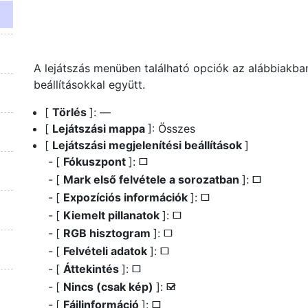
A lejátszás menüben található opciók az alábbiakban
beállításokkal együtt.
[
Törlés
]: —
[
Lejátszási mappa
]: Összes
[
Lejátszási megjelenítési beállítások
]
[
Fókuszpont
]:
U
[
Mark első felvétele a sorozatban
]:
U
[
Expozíciós információk
]:
U
[
Kiemelt pillanatok
]:
U
[
RGB hisztogram
]:
U
[
Felvételi adatok
]:
U
[
Áttekintés
]:
U
[
Nincs (csak kép)
]:
M
[
Fájlinformáció
]:
U