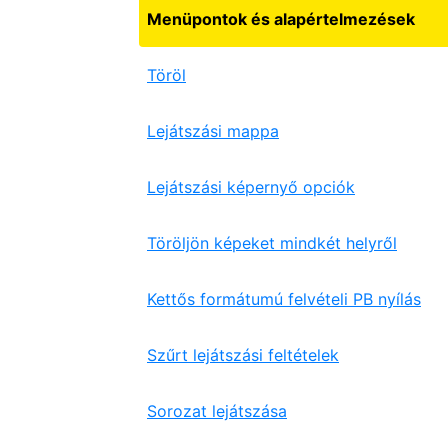
Menüpontok és alapértelmezések
Töröl
Lejátszási mappa
Lejátszási képernyő opciók
Töröljön képeket mindkét helyről
Kettős formátumú felvételi PB nyílás
Szűrt lejátszási feltételek
Sorozat lejátszása