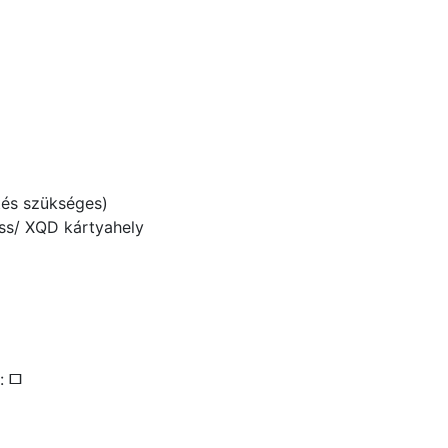
tés szükséges)
ss/ XQD kártyahely
]:
U