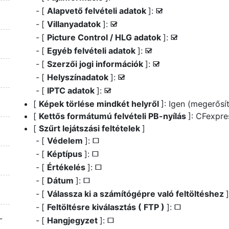
[
Alapvető felvételi adatok
]:
M
[
Villanyadatok
]:
M
[
Picture Control / HLG adatok
]:
M
[
Egyéb felvételi adatok
]:
M
[
Szerzői jogi információk
]:
M
[
Helyszínadatok
]:
M
[
IPTC adatok
]:
M
[
Képek törlése mindkét helyről
]: Igen (megerősí
[
Kettős formátumú felvételi PB-nyílás
]: CFexpre
[
Szűrt lejátszási feltételek
]
[
Védelem
]:
U
[
Képtípus
]:
U
z
[
Értékelés
]:
U
[
Dátum
]:
U
[
Válassza ki a számítógépre való feltöltéshez
[
Feltöltésre kiválasztás ( FTP )
]:
U
-
[
Hangjegyzet
]:
U