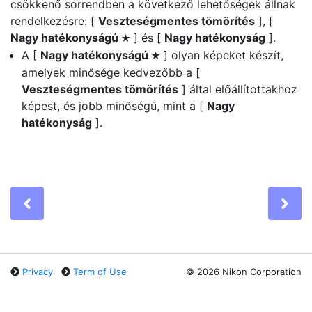
csökkenő sorrendben a következő lehetőségek állnak
rendelkezésre: [
Veszteségmentes tömörítés
], [
Nagy hatékonyságú
] és [
Nagy hatékonyság
].
m
A [
Nagy hatékonyságú
] olyan képeket készít,
m
amelyek minősége kedvezőbb a [
Veszteségmentes tömörítés
] által előállítottakhoz
képest, és jobb minőségű, mint a [
Nagy
hatékonyság
].
Previous
Ne
Privacy
Term of Use
©
2026 Nikon Corporation