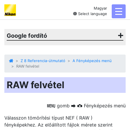
Magyar
toggl
Select language
Google fordító
Z 8 Referencia-útmutató
A Fényképezés menü
RAW felvétel
RAW felvétel
gomb
Fényképezés menü
G
U
C
Válasszon tömörítési típust NEF ( RAW )
fényképekhez. Az előállított fájlok mérete szerint