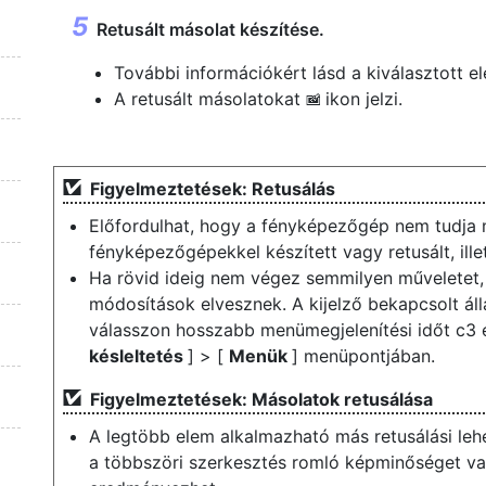
Retusált másolat készítése.
További információkért lásd a kiválasztott e
A retusált másolatokat
ikon jelzi.
p
Figyelmeztetések: Retusálás
Előfordulhat, hogy a fényképezőgép nem tudja m
fényképezőgépekkel készített vagy retusált, ill
Ha rövid ideig nem végez semmilyen műveletet, 
módosítások elvesznek. A kijelző bekapcsolt ál
válasszon hosszabb menümegjelenítési időt c3 e
késleltetés
] > [
Menük
] menüpontjában.
Figyelmeztetések: Másolatok retusálása
A legtöbb elem alkalmazható más retusálási leh
a többszöri szerkesztés romló képminőséget va