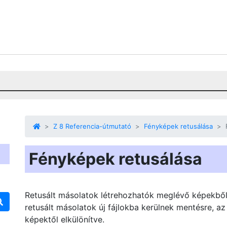
Z 8 Referencia-útmutató
Fényképek retusálása
Fényképek retusálása
Retusált másolatok létrehozhatók meglévő képekből
retusált másolatok új fájlokba kerülnek mentésre, az
képektől elkülönítve.