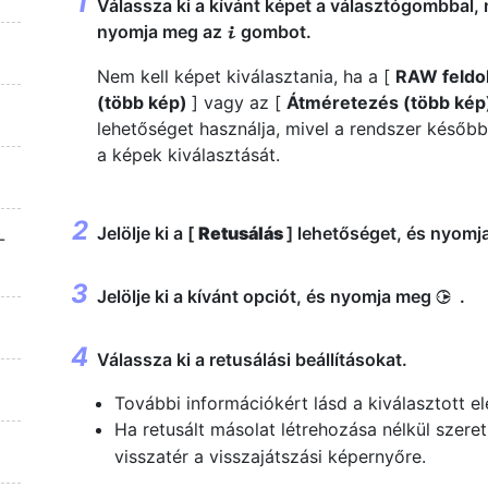
Válassza ki a kívánt képet a választógombbal,
nyomja meg az
gombot.
i
Nem kell képet kiválasztania, ha a [
RAW feldo
(több kép)
] vagy az [
Átméretezés (több ké
z
lehetőséget használja, mivel a rendszer később
a képek kiválasztását.
Jelölje ki a [
Retusálás
] lehetőséget, és nyom
-
Jelölje ki a kívánt opciót, és nyomja meg
.
2
Válassza ki a retusálási beállításokat.
További információkért lásd a kiválasztott e
Ha retusált másolat létrehozása nélkül szere
visszatér a visszajátszási képernyőre.