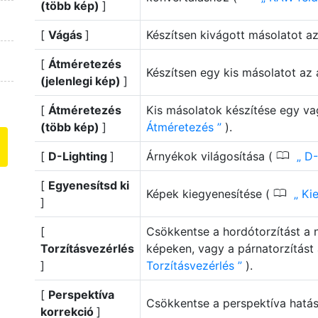
(több kép)
]
[
Vágás
]
Készítsen kivágott másolatot az
[
Átméretezés
Készítsen egy kis másolatot az 
(jelenlegi kép)
]
[
Átméretezés
Kis másolatok készítése egy v
(több kép)
]
Átméretezés
).
0
[
D-Lighting
]
Árnyékok világosítása (
D-
[
Egyenesítsd ki
0
Képek kiegyenesítése (
Kie
]
[
Csökkentse a hordótorzítást a n
Torzításvezérlés
képeken, vagy a párnatorzítást 
]
Torzításvezérlés
).
[
Perspektíva
Csökkentse a perspektíva hatás
korrekció
]