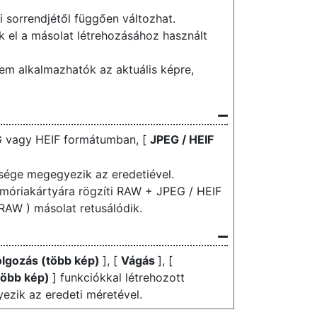
i sorrendjétől függően változhat.
 el a másolat létrehozásához használt
nem alkalmazhatók az aktuális képre,
G vagy HEIF formátumban, [
JPEG / HEIF
sége megegyezik az eredetiével.
móriakártyára rögzíti RAW + JPEG / HEIF
RAW ) másolat retusálódik.
lgozás (több kép)
], [
Vágás
], [
több kép)
] funkciókkal létrehozott
ezik az eredeti méretével.