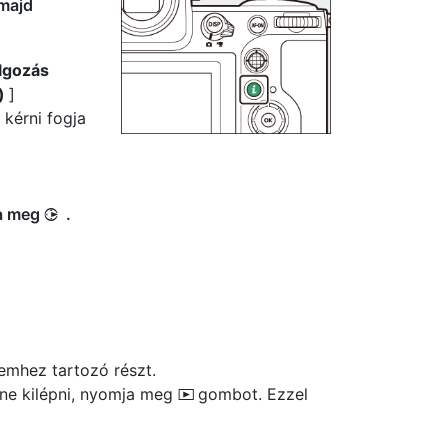
 majd
lgozás
p)
]
 kérni fogja
ja meg
.
2
lemhez tartozó részt.
tne kilépni, nyomja meg
gombot. Ezzel
K