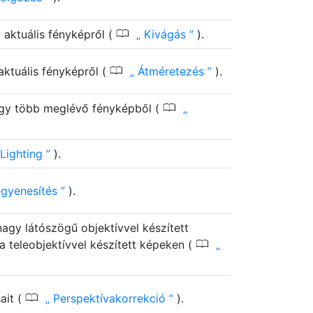
0
 aktuális fényképről (
Kivágás
).
0
aktuális fényképről (
Átméretezés
).
0
agy több meglévő fényképből (
Lighting
).
gyenesítés
).
agy látószögű objektívvel készített
0
a teleobjektívvel készített képeken (
0
ait (
Perspektívakorrekció
).