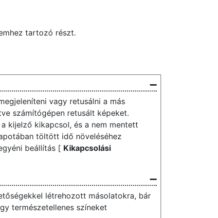
lemhez tartozó részt.
egjeleníteni vagy retusálni a más
etve számítógépen retusált képeket.
a kijelző kikapcsol, és a nem mentett
lapotában töltött idő növeléséhez
gyéni beállítás [
Kikapcsolási
etőségekkel létrehozott másolatokra, bár
gy természetellenes színeket