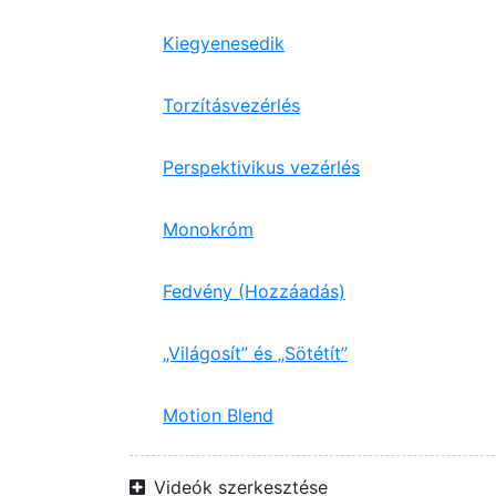
Kiegyenesedik
Torzításvezérlés
Perspektivikus vezérlés
Monokróm
Fedvény (Hozzáadás)
„Világosít” és „Sötétít”
Motion Blend
Videók szerkesztése