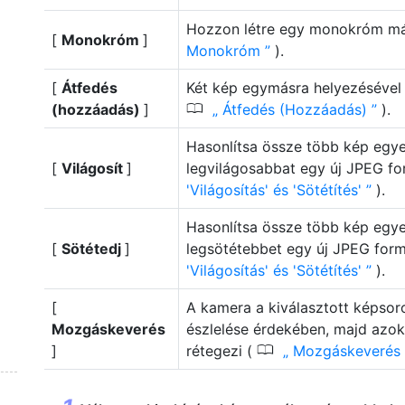
Hozzon létre egy monokróm más
[
Monokróm
]
Monokróm
).
[
Átfedés
Két kép egymásra helyezésével 
0
(hozzáadás)
]
Átfedés (Hozzáadás)
).
Hasonlítsa össze több kép egyes
[
Világosít
]
legvilágosabbat egy új JPEG f
'Világosítás' és 'Sötétítés'
).
Hasonlítsa össze több kép egyes
[
Sötétedj
]
legsötétebbet egy új JPEG for
'Világosítás' és 'Sötétítés'
).
[
A kamera a kiválasztott képso
Mozgáskeverés
észlelése érdekében, majd azo
0
]
rétegezi (
Mozgáskeverés