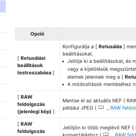
Opció
Konfigurálja a [
Retusálás
] men
beállításokat.
[
Retusálási
Jelölje ki a beállításokat, é
beállítások
vagy a kijelölésük megszünte
testreszabása
]
elemek jelennek meg a [
Retu
A módosítások mentéséhez 
[
RAW
Mentse el az aktuális NEF ( R
feldolgozás
0
például JPEG (
RAW feldo
(jelenlegi kép)
]
[
RAW
Jelöljön ki több meglévő NEF 
feldolgozás
0
konvertáláshoz (
RAW fel