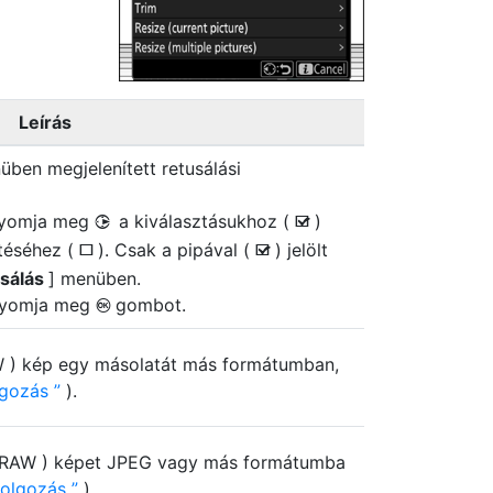
Leírás
üben megjelenített retusálási
s nyomja meg
a kiválasztásukhoz (
)
2
M
téséhez (
). Csak a pipával (
) jelölt
U
M
sálás
] menüben.
nyomja meg
gombot.
J
AW ) kép egy másolatát más formátumban,
lgozás
).
( RAW ) képet JPEG vagy más formátumba
dolgozás
).