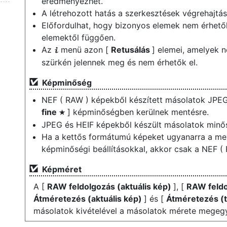
eredményezhet.
A létrehozott hatás a szerkesztések végrehajtás
Előfordulhat, hogy bizonyos elemek nem érhetők
elemektől függően.
Az
menü azon [
Retusálás
] elemei, amelyek 
i
szürkén jelennek meg és nem érhetők el.
Képminőség
NEF ( RAW ) képekből készített másolatok JPE
fine
] képminőségben kerülnek mentésre.
m
JPEG és HEIF képekből készült másolatok minő
Ha a kettős formátumú képeket ugyanarra a me
képminőségi beállításokkal, akkor csak a NEF ( 
Képméret
A [
RAW feldolgozás (aktuális kép)
], [
RAW feldo
Átméretezés (aktuális kép)
] és [
Átméretezés (
másolatok kivételével a másolatok mérete megegy