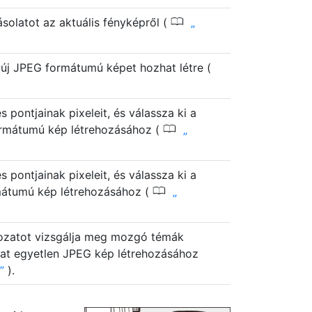
0
olatot az aktuális fényképről (
új JPEG formátumú képet hozhat létre (
 pontjainak pixeleit, és válassza ki a
0
ormátumú kép létrehozásához (
 pontjainak pixeleit, és válassza ki a
0
mátumú kép létrehozásához (
rozatot vizsgálja meg mozgó témák
kat egyetlen JPEG kép létrehozásához
).