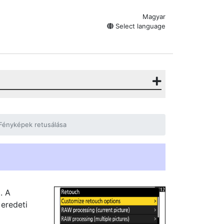
Magyar
Select language
Fényképek retusálása
. A
 eredeti