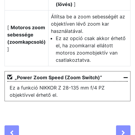
(lövés)
]
Állítsa be a zoom sebességét az
objektíven lévő zoom kar
[
Motoros zoom
használatával.
sebessége
Ez az opció csak akkor érhető
(zoomkapcsoló)
el, ha zoomkarral ellátott
]
motoros zoomobjektív van
csatlakoztatva.
„Power Zoom Speed (Zoom Switch)”
Ez a funkció NIKKOR Z 28-135 mm f/4 PZ
objektívvel érhető el.
Previous
Ne