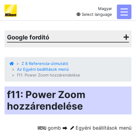
Magyar
toggl
Select language
Google fordító
Z 8 Referencia-útmutató
Az Egyéni beállítások menü
f11: Power Zoom hozzárendelése
f11: Power Zoom
hozzárendelése
gomb
Egyéni beállítások menü
G
U
A