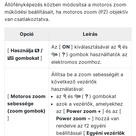
Állófényképezés közben módosítsa a motoros zoom
működési beállításait, ha motoros zoom (PZ) objektív
van csatlakoztatva.
Opció
Leírás
Az [
ON
] kiválasztásával az
és
X
[
Használja
/
x
(
) gombok használhatók az
W
Q
gombokat
]
w
elektromos zoomhoz.
Állítsa be a zoom sebességét a
következő vezérlők
használatával:
[
Motoros zoom
az
és
(
) gombokat
X
W
Q
sebessége
azok a vezérlők, amelyekhez
(zoom gombok)
az [
Power zoom +
] és az [
]
Power zoom −
] hozzá van
rendelve az f2 egyéni
beállítással [
Egyéni vezérlők