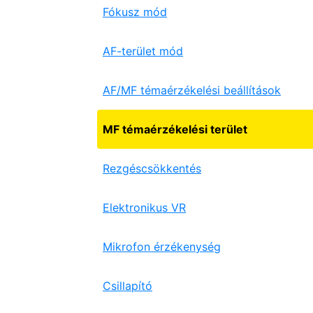
Fókusz mód
AF-terület mód
AF/MF témaérzékelési beállítások
MF témaérzékelési terület
Rezgéscsökkentés
Elektronikus VR
Mikrofon érzékenység
Csillapító