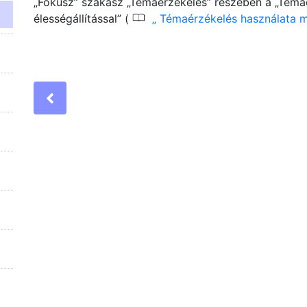
„Fókusz” szakasz „Témaérzékelés” részében a „Téma
0
élességállítással” (
Témaérzékelés használata ma
Previous