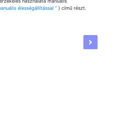
érzékelés használata manuális
nuális élességállítással
) című részt.
Next