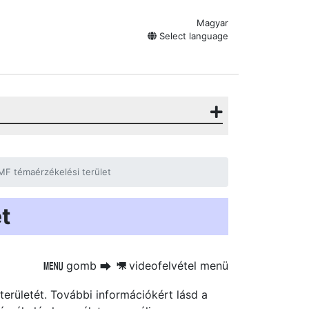
Magyar
Select language
MF témaérzékelési terület
t
gomb
videofelvétel menü
G
U
1
területét. További információkért lásd a