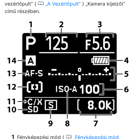
0
vezérlőpult” (
A Vezérlőpult
) „Kamera kijelzői”
című részében.
0
Fényképezési mód (
Fényképezési mód