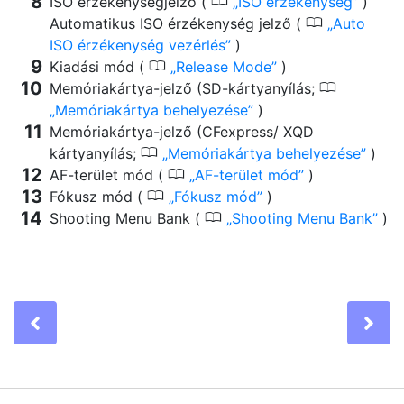
0
ISO érzékenységjelző (
ISO érzékenység
)
0
Automatikus ISO érzékenység jelző (
Auto
ISO érzékenység vezérlés
)
0
Kiadási mód (
Release Mode
)
0
Memóriakártya-jelző (SD-kártyanyílás;
Memóriakártya behelyezése
)
Memóriakártya-jelző (CFexpress/ XQD
0
kártyanyílás;
Memóriakártya behelyezése
)
0
AF-terület mód (
AF-terület mód
)
0
Fókusz mód (
Fókusz mód
)
0
Shooting Menu Bank (
Shooting Menu Bank
)
Previous
Ne