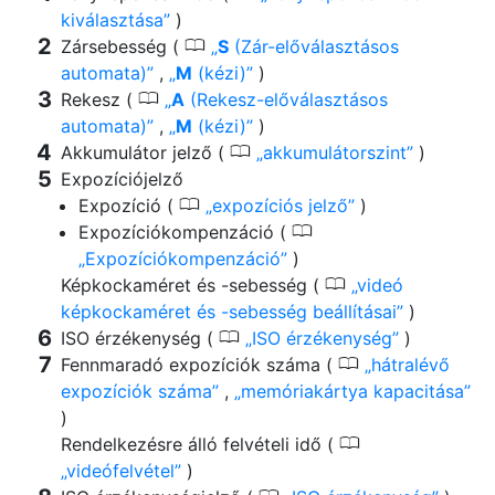
kiválasztása
)
0
Zársebesség (
S
(Zár-előválasztásos
automata)
,
M
(kézi)
)
0
Rekesz (
A
(Rekesz-előválasztásos
automata)
,
M
(kézi)
)
0
Akkumulátor jelző (
akkumulátorszint
)
Expozíciójelző
0
Expozíció (
expozíciós jelző
)
0
Expozíciókompenzáció (
Expozíciókompenzáció
)
0
Képkockaméret és -sebesség (
videó
képkockaméret és -sebesség beállításai
)
0
ISO érzékenység (
ISO érzékenység
)
0
Fennmaradó expozíciók száma (
hátralévő
expozíciók száma
,
memóriakártya kapacitása
)
0
Rendelkezésre álló felvételi idő (
videófelvétel
)