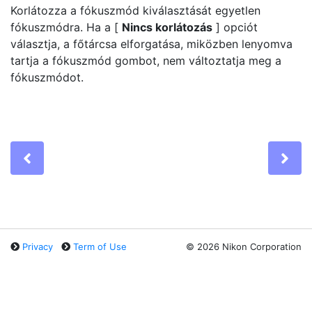
Korlátozza a fókuszmód kiválasztását egyetlen
fókuszmódra. Ha a [
Nincs korlátozás
] opciót
választja, a főtárcsa elforgatása, miközben lenyomva
tartja a fókuszmód gombot, nem változtatja meg a
fókuszmódot.
Previous
Ne
Privacy
Term of Use
©
2026 Nikon Corporation