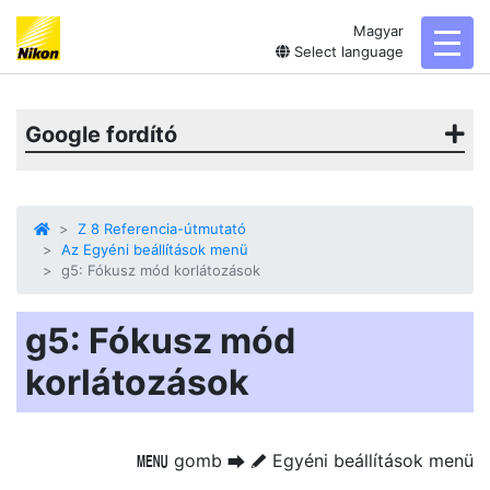
Magyar
toggl
Select language
Google fordító
Z 8 Referencia-útmutató
Az Egyéni beállítások menü
g5: Fókusz mód korlátozások
g5: Fókusz mód
korlátozások
gomb
Egyéni beállítások menü
G
U
A