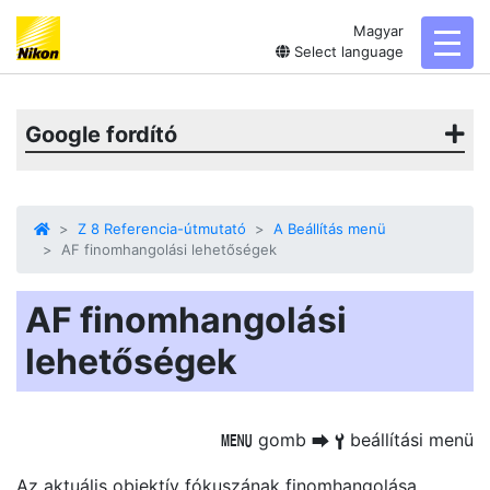
Magyar
toggl
Select language
Google fordító
Z 8 Referencia-útmutató
A Beállítás menü
AF finomhangolási lehetőségek
AF finomhangolási
lehetőségek
gomb
beállítási menü
G
U
B
Az aktuális objektív fókuszának finomhangolása.