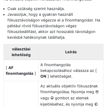
Csak szükség szerint használja.
Javasoljuk, hogy a gyakran használt
fókusztávolságon végezze el a finomhangolást. Ha
például rövid fókusztávolságon végez
fókuszbeállítást, akkor azt hosszabb távolságon
kevésbé hatékonynak találhatja.
választási
Leírás
lehetőség
A finomhangolás
[
AF
bekapcsolásához válassza az [
finomhangolás
]
ON
] lehetőséget.
Az aktuális objektív fókuszának
finomhangolása. Nyomja meg
1
vagy
gombot az elemek
3
kijelöléséhez, és nyomja meg
4