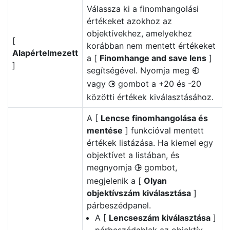
Válassza ki a finomhangolási
értékeket azokhoz az
objektívekhez, amelyekhez
[
korábban nem mentett értékeket
Alapértelmezett
a [
Finomhange and save lens
]
]
segítségével. Nyomja meg
4
vagy
gombot a +20 és -20
2
közötti értékek kiválasztásához.
A [
Lencse finomhangolása és
mentése
] funkcióval mentett
értékek listázása. Ha kiemel egy
objektívet a listában, és
megnyomja
gombot,
2
megjelenik a [
Olyan
objektívszám kiválasztása
]
párbeszédpanel.
A [
Lencseszám kiválasztása
]