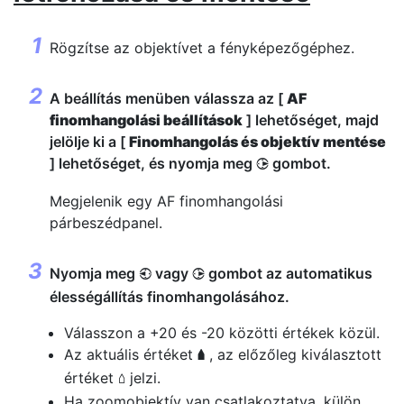
Rögzítse az objektívet a fényképezőgéphez.
A beállítás menüben válassza az [
AF
finomhangolási beállítások
] lehetőséget, majd
jelölje ki a [
Finomhangolás és objektív mentése
] lehetőséget, és nyomja meg
gombot.
2
Megjelenik egy AF finomhangolási
párbeszédpanel.
Nyomja meg
vagy
gombot az automatikus
4
2
élességállítás finomhangolásához.
Válasszon a +20 és -20 közötti értékek közül.
Az aktuális értéket
, az előzőleg kiválasztott
g
értéket
jelzi.
o
Ha zoomobjektív van csatlakoztatva, külön