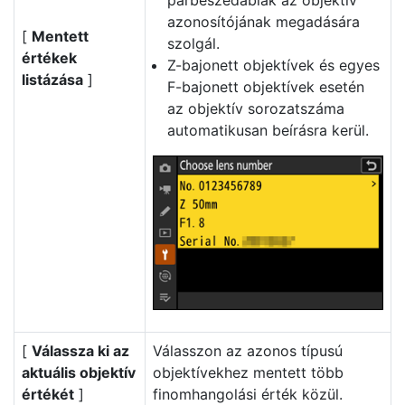
párbeszédablak az objektív
azonosítójának megadására
[
Mentett
szolgál.
értékek
Z-bajonett objektívek és egyes
listázása
]
F-bajonett objektívek esetén
az objektív sorozatszáma
automatikusan beírásra kerül.
[
Válassza ki az
Válasszon az azonos típusú
aktuális objektív
objektívekhez mentett több
értékét
]
finomhangolási érték közül.