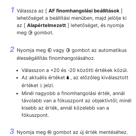
Válassza az [
AF finomhangolási beállítások
]
lehetőséget a beállítási menüben, majd jelölje ki
az [
Alapértelmezett
] lehetőséget, és nyomja
meg
gombot.
2
Nyomja meg
vagy
gombot az automatikus
4
2
élességállítás finomhangolásához.
Válasszon a +20 és -20 közötti értékek közül.
Az aktuális értéket
, az előzőleg kiválasztott
g
értéket
jelzi.
o
Minél nagyobb a finomhangolási érték, annál
távolabb van a fókuszpont az objektívtől; minél
kisebb az érték, annál közelebb van a
fókuszpont.
Nyomja meg
gombot az új érték mentéséhez.
J