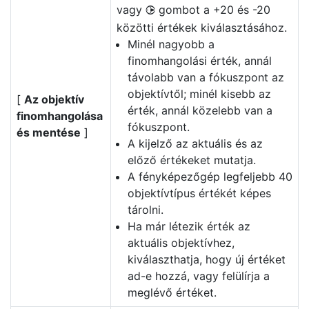
vagy
gombot a +20 és -20
2
közötti értékek kiválasztásához.
Minél nagyobb a
finomhangolási érték, annál
távolabb van a fókuszpont az
objektívtől; minél kisebb az
[
Az objektív
érték, annál közelebb van a
finomhangolása
fókuszpont.
és mentése
]
A kijelző az aktuális és az
előző értékeket mutatja.
A fényképezőgép legfeljebb 40
objektívtípus értékét képes
tárolni.
Ha már létezik érték az
aktuális objektívhez,
kiválaszthatja, hogy új értéket
ad-e hozzá, vagy felülírja a
meglévő értéket.