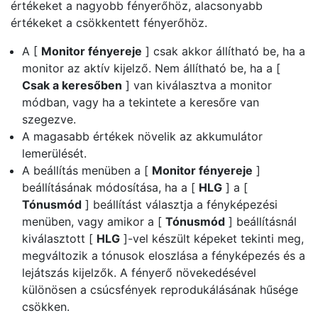
értékeket a nagyobb fényerőhöz, alacsonyabb
értékeket a csökkentett fényerőhöz.
A [
Monitor fényereje
] csak akkor állítható be, ha a
monitor az aktív kijelző. Nem állítható be, ha a [
Csak a keresőben
] van kiválasztva a monitor
módban, vagy ha a tekintete a keresőre van
szegezve.
A magasabb értékek növelik az akkumulátor
lemerülését.
A beállítás menüben a [
Monitor fényereje
]
beállításának módosítása, ha a [
HLG
] a [
Tónusmód
] beállítást választja a fényképezési
menüben, vagy amikor a [
Tónusmód
] beállításnál
kiválasztott [
HLG
]-vel készült képeket tekinti meg,
megváltozik a tónusok eloszlása a fényképezés és a
lejátszás kijelzők. A fényerő növekedésével
különösen a csúcsfények reprodukálásának hűsége
csökken.