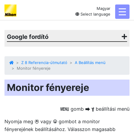
Magyar
toggl
Select language
Google fordító
Z 8 Referencia-útmutató
A Beállítás menü
Monitor fényereje
Monitor fényereje
gomb
beállítási menü
G
U
B
Nyomja meg
vagy
gombot a monitor
1
3
fényerejének beállításához. Válasszon magasabb