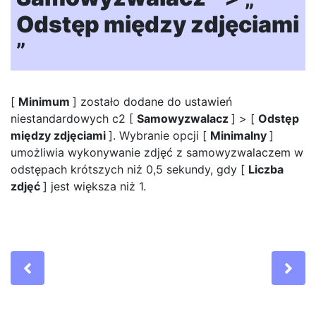
Odstęp między zdjęciami
”
[
Minimum
] zostało dodane do ustawień
niestandardowych c2 [
Samowyzwalacz
] > [
Odstęp
między zdjęciami
]. Wybranie opcji [
Minimalny
]
umożliwia wykonywanie zdjęć z samowyzwalaczem w
odstępach krótszych niż 0,5 sekundy, gdy [
Liczba
zdjęć
] jest większa niż 1.
Previous
Ne