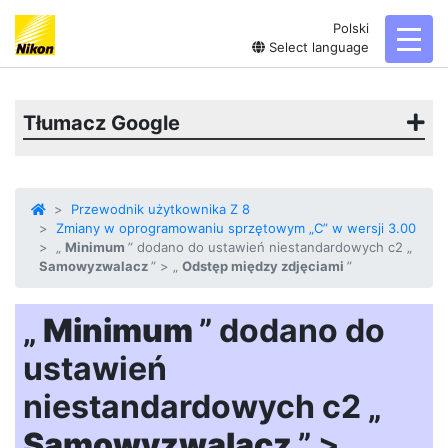
Polski
toggl
Select language
Tłumacz Google
Przewodnik użytkownika Z 8
Zmiany w oprogramowaniu sprzętowym „C” w wersji 3.00
„
Minimum
” dodano do ustawień niestandardowych c2 „
Samowyzwalacz
” > „
Odstęp między zdjęciami
”
„
Minimum
” dodano do
ustawień
niestandardowych c2 „
Samowyzwalacz
” > „