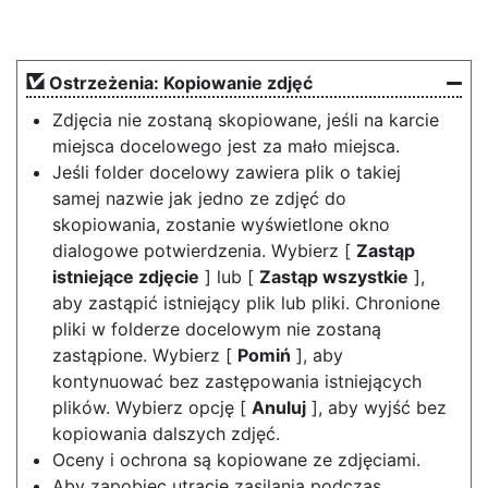
Ostrzeżenia: Kopiowanie zdjęć
Zdjęcia nie zostaną skopiowane, jeśli na karcie
miejsca docelowego jest za mało miejsca.
Jeśli folder docelowy zawiera plik o takiej
samej nazwie jak jedno ze zdjęć do
skopiowania, zostanie wyświetlone okno
dialogowe potwierdzenia. Wybierz [
Zastąp
istniejące zdjęcie
] lub [
Zastąp wszystkie
],
aby zastąpić istniejący plik lub pliki. Chronione
pliki w folderze docelowym nie zostaną
zastąpione. Wybierz [
Pomiń
], aby
kontynuować bez zastępowania istniejących
plików. Wybierz opcję [
Anuluj
], aby wyjść bez
kopiowania dalszych zdjęć.
Oceny i ochrona są kopiowane ze zdjęciami.
Aby zapobiec utracie zasilania podczas