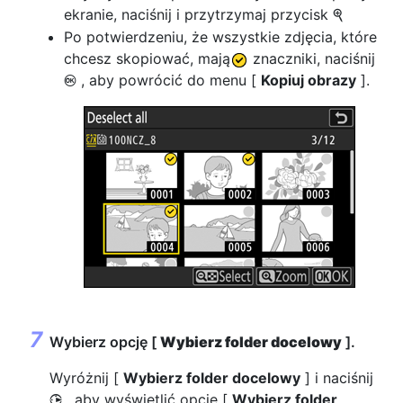
ekranie, naciśnij i przytrzymaj przycisk
X
Po potwierdzeniu, że wszystkie zdjęcia, które
chcesz skopiować, mają
znaczniki, naciśnij
, aby powrócić do menu [
Kopiuj obrazy
].
J
Wybierz opcję [
Wybierz folder docelowy
].
Wyróżnij [
Wybierz folder docelowy
] i naciśnij
, aby wyświetlić opcje [
Wybierz folder
2