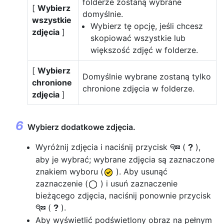
folderze zostaną wybrane
[
Wybierz
domyślnie.
wszystkie
Wybierz tę opcję, jeśli chcesz
zdjęcia
]
skopiować wszystkie lub
większość zdjęć w folderze.
[
Wybierz
Domyślnie wybrane zostaną tylko
chronione
chronione zdjęcia w folderze.
zdjęcia
]
Wybierz dodatkowe zdjęcia.
Wyróżnij zdjęcia i naciśnij przycisk
(
),
W
Q
aby je wybrać; wybrane zdjęcia są zaznaczone
znakiem wyboru (
). Aby usunąć
zaznaczenie (
) i usuń zaznaczenie
bieżącego zdjęcia, naciśnij ponownie przycisk
(
).
W
Q
Aby wyświetlić podświetlony obraz na pełnym