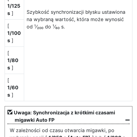
1/125
Szybkość synchronizacji błysku ustawiona
s
]
na wybraną wartość, która może wynosić
[
od ¹⁄₂₀₀ do ¹⁄₆₀ s.
1/100
s
]
[
1/80
s
]
[
1/60
s
]
Uwaga: Synchronizacja z krótkimi czasami
migawki Auto FP
W zależności od czasu otwarcia migawki, po