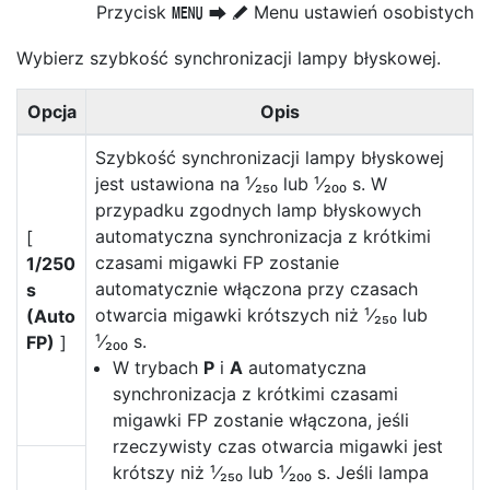
Przycisk
Menu ustawień osobistych
G
U
A
Wybierz szybkość synchronizacji lampy błyskowej.
Opcja
Opis
Szybkość synchronizacji lampy błyskowej
jest ustawiona na ¹⁄₂₅₀ lub ¹⁄₂₀₀ s. W
przypadku zgodnych lamp błyskowych
automatyczna synchronizacja z krótkimi
[
czasami migawki FP zostanie
1/250
automatycznie włączona przy czasach
s
otwarcia migawki krótszych niż ¹⁄₂₅₀ lub
(Auto
¹⁄₂₀₀ s.
FP)
]
W trybach
P
i
A
automatyczna
synchronizacja z krótkimi czasami
migawki FP zostanie włączona, jeśli
rzeczywisty czas otwarcia migawki jest
krótszy niż ¹⁄₂₅₀ lub ¹⁄₂₀₀ s. Jeśli lampa