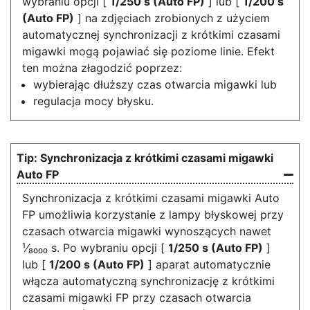
wybraniu opcji [
1/250 s (Auto FP)
] lub [
1/200 s
(Auto FP)
] na zdjęciach zrobionych z użyciem
automatycznej synchronizacji z krótkimi czasami
migawki mogą pojawiać się poziome linie. Efekt
ten można złagodzić poprzez:
wybierając dłuższy czas otwarcia migawki lub
regulacja mocy błysku.
Synchronizacja z krótkimi czasami migawki
Auto FP
Synchronizacja z krótkimi czasami migawki Auto
FP umożliwia korzystanie z lampy błyskowej przy
czasach otwarcia migawki wynoszących nawet
¹⁄₈₀₀₀ s. Po wybraniu opcji [
1/250 s (Auto FP)
]
lub [
1/200 s (Auto FP)
] aparat automatycznie
włącza automatyczną synchronizację z krótkimi
czasami migawki FP przy czasach otwarcia