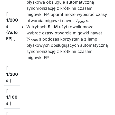
błyskowa obsługuje automatyczną
synchronizację z krótkimi czasami
[
migawki FP, aparat może wybierać czasy
1/200
otwarcia migawki nawet ¹⁄₈₀₀₀ s.
s
W trybach
S
i
M
użytkownik może
(Auto
wybrać czasy otwarcia migawki nawet
FP)
]
¹⁄₈₀₀₀₀ s podczas korzystania z lamp
błyskowych obsługujących automatyczną
synchronizację z krótkimi czasami
migawki FP.
[
1/200
s
]
[
1/160
s
]
[