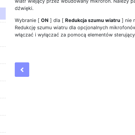
wiatr wiejący przez wbudowany mikrofon. Należy p
dźwięki.
Wybranie [
ON
] dla [
Redukcja szumu wiatru
] nie 
Redukcję szumu wiatru dla opcjonalnych mikrofonów
włączać i wyłączać za pomocą elementów sterując
Previous