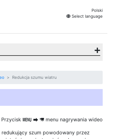
Polski
Select language
eo
Redukcja szumu wiatru
Przycisk
menu nagrywania wideo
G
U
1
wy, redukujący szum powodowany przez