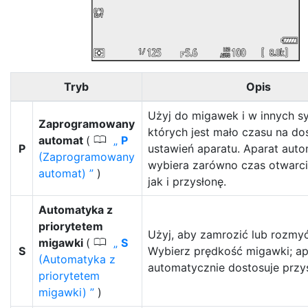
Tryb
Opis
Użyj do migawek i w innych sy
Zaprogramowany
których jest mało czasu na d
0
automat
(
P
P
ustawień aparatu. Aparat aut
(Zaprogramowany
wybiera zarówno czas otwarci
automat)
)
jak i przysłonę.
Automatyka z
priorytetem
Użyj, aby zamrozić lub rozmyć
0
migawki
(
S
S
Wybierz prędkość migawki; ap
(Automatyka z
automatycznie dostosuje przy
priorytetem
migawki)
)