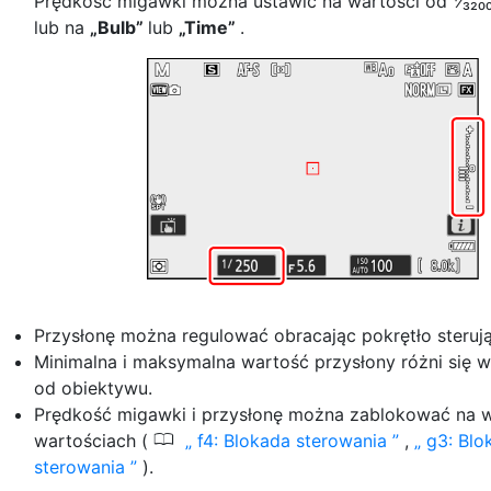
Prędkość migawki można ustawić na wartości od ¹⁄₃₂₀₀
lub na
„Bulb”
lub
„Time”
.
Przysłonę można regulować obracając pokrętło sterują
Minimalna i maksymalna wartość przysłony różni się w
od obiektywu.
Prędkość migawki i przysłonę można zablokować na 
0
wartościach (
f4: Blokada sterowania
,
g3: Blo
sterowania
).