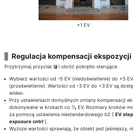
+1 EV
Regulacja kompensacji ekspozycji
Przytrzymaj przycisk
i obróć pokrętło sterujące.
E
Wybierz wartości od –5 EV (niedoświetlenie) do +5 E
(prześwietlenie). Wartości od –3 EV do +3 EV są dost
wideo.
Przy ustawieniach domyślnych zmiany kompensacji ek
dokonywane w krokach co ¹⁄₃ EV. Rozmiary kroków m
za pomocą ustawienia niestandardowego b2 [
EV step
exposure cntrl
].
Wyższe wartości sprawiają, że obiekt jest jaśniejszy, n