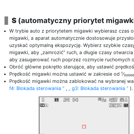
S
(automatyczny priorytet migawk
W trybie auto z priorytetem migawki wybierasz czas o
migawki, a aparat automatycznie dostosowuje przysło
uzyskać optymalną ekspozycję. Wybierz szybkie czas
migawki, aby „zamrozić” ruch, a długie czasy otwarcia
aby zasugerować ruch poprzez rozmycie ruchomych o
Obróć główne pokrętło sterujące, aby ustawić prędko
Prędkość migawki można ustawić w zakresie od ¹⁄₃₂₀₀₀
Prędkość migawki można zablokować na wybranej war
f4: Blokada sterowania
,
g3: Blokada sterowania
).