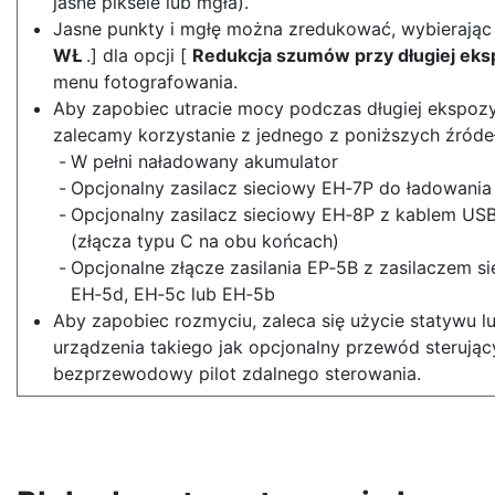
jasne piksele lub mgła).
Jasne punkty i mgłę można zredukować, wybierając 
WŁ
.] dla opcji [
Redukcja szumów przy długiej eks
menu fotografowania.
Aby zapobiec utracie mocy podczas długiej ekspozyc
zalecamy korzystanie z jednego z poniższych źródeł 
W pełni naładowany akumulator
Opcjonalny zasilacz sieciowy EH‑7P do ładowania
Opcjonalny zasilacz sieciowy EH‑8P z kablem U
(złącza typu C na obu końcach)
Opcjonalne złącze zasilania EP‑5B z zasilaczem s
EH‑5d, EH‑5c lub EH‑5b
Aby zapobiec rozmyciu, zaleca się użycie statywu l
urządzenia takiego jak opcjonalny przewód sterując
bezprzewodowy pilot zdalnego sterowania.