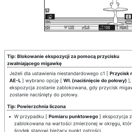
Blokowanie ekspozycji za pomocą przycisku
zwalniającego migawkę
Jeżeli dla ustawienia niestandardowego c1 [
Przycisk 
AE-L
] wybrano opcję [
Wł. (naciśnięcie do połowy)
],
ekspozycja zostanie zablokowana, gdy przycisk miga
zostanie naciśnięty do połowy.
Powierzchnia liczona
W przypadku [
Pomiaru punktowego
] ekspozycja z
zablokowana na wartości zmierzonej w okręgu, któ
środek stanowi bieżący punkt ostrości.