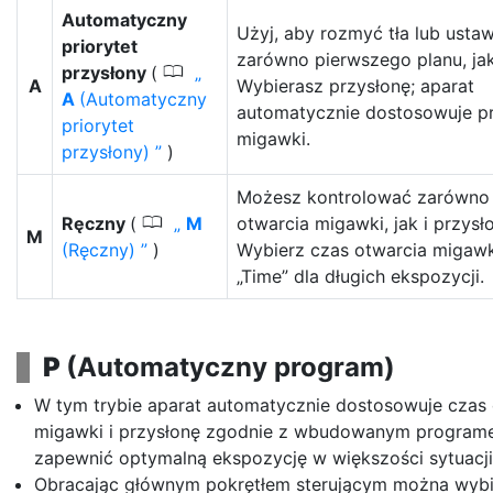
Automatyczny
Użyj, aby rozmyć tła lub ustaw
priorytet
zarówno pierwszego planu, jak 
0
przysłony
(
A
Wybierasz przysłonę; aparat
A
(Automatyczny
automatycznie dostosowuje p
priorytet
migawki.
przysłony)
)
Możesz kontrolować zarówno
0
Ręczny
(
M
otwarcia migawki, jak i przysł
M
(Ręczny)
)
Wybierz czas otwarcia migawki
„Time” dla długich ekspozycji.
P
(Automatyczny program)
W tym trybie aparat automatycznie dostosowuje czas 
migawki i przysłonę zgodnie z wbudowanym program
zapewnić optymalną ekspozycję w większości sytuacji
Obracając głównym pokrętłem sterującym można wybi