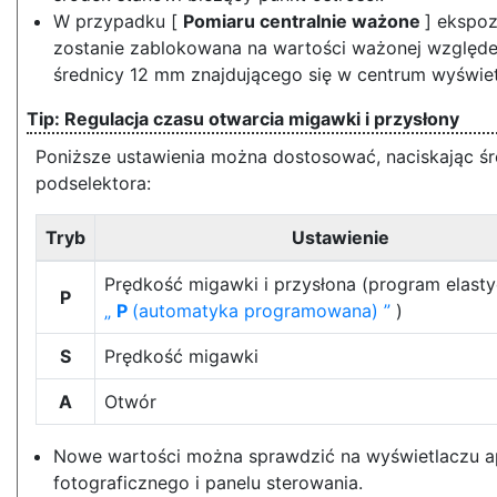
W przypadku [
Pomiaru centralnie ważone
] ekspoz
zostanie zablokowana na wartości ważonej względ
średnicy 12 mm znajdującego się w centrum wyświet
Regulacja czasu otwarcia migawki i przysłony
Poniższe ustawienia można dostosować, naciskając ś
podselektora:
Tryb
Ustawienie
Prędkość migawki i przysłona (program elast
P
P
(automatyka programowana)
)
S
Prędkość migawki
A
Otwór
Nowe wartości można sprawdzić na wyświetlaczu a
fotograficznego i panelu sterowania.