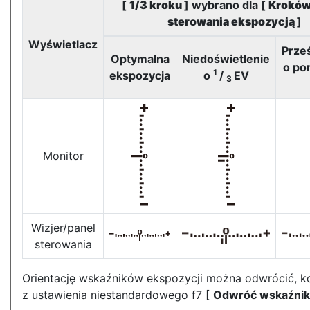
[
1/3 kroku
] wybrano dla [
Kroków
sterowania ekspozycją
]
Wyświetlacz
Prze
Optymalna
Niedoświetlenie
o po
1
ekspozycja
o
/
EV
3
Monitor
Wizjer/panel
sterowania
Orientację wskaźników ekspozycji można odwrócić, k
z ustawienia niestandardowego f7 [
Odwróć wskaźnik