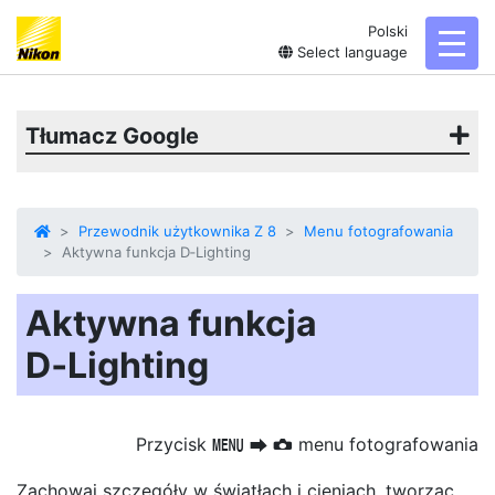
Polski
toggl
Select language
Tłumacz Google
Przewodnik użytkownika Z 8
Menu fotografowania
Aktywna funkcja D‑Lighting
Aktywna funkcja
D‑Lighting
Przycisk
menu fotografowania
G
U
C
Zachowaj szczegóły w światłach i cieniach, tworząc