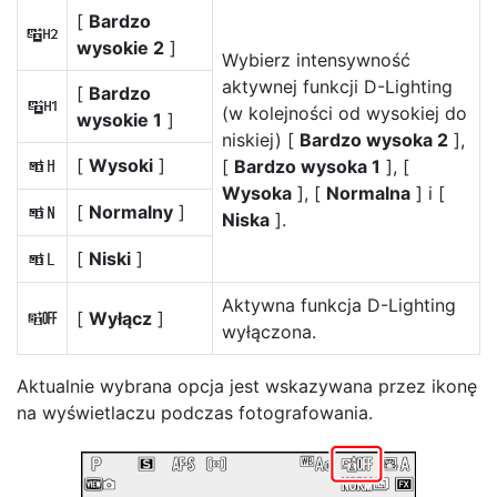
[
Bardzo
t
wysokie 2
]
Wybierz intensywność
aktywnej funkcji D-Lighting
[
Bardzo
s
(w kolejności od wysokiej do
wysokie 1
]
niskiej) [
Bardzo wysoka 2
],
[
Wysoki
]
[
Bardzo wysoka 1
], [
P
Wysoka
], [
Normalna
] i [
[
Normalny
]
Q
Niska
].
[
Niski
]
R
Aktywna funkcja D-Lighting
[
Wyłącz
]
c
wyłączona.
Aktualnie wybrana opcja jest wskazywana przez ikonę
na wyświetlaczu podczas fotografowania.