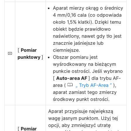
Aparat mierzy okrąg o średnicy
4 mm/0,16 cala (co odpowiada
około 1,5% klatki). Dzięki temu
obiekt będzie prawidłowo
naświetlony, nawet gdy tło jest
znacznie jaśniejsze lub
[
Pomiar
ciemniejsze.
N
punktowy
]
Obszar pomiaru jest
wyśrodkowany na bieżącym
punkcie ostrości. Jeśli wybrano
[
Auto-area AF
] dla trybu AF-
0
area (
Tryb AF-Area
),
aparat zamiast tego zmierzy
środkowy punkt ostrości.
Aparat przypisuje największą
wagę jasnym punktom. Użyj tej
opcji, aby zmniejszyć utratę
[
Pomiar