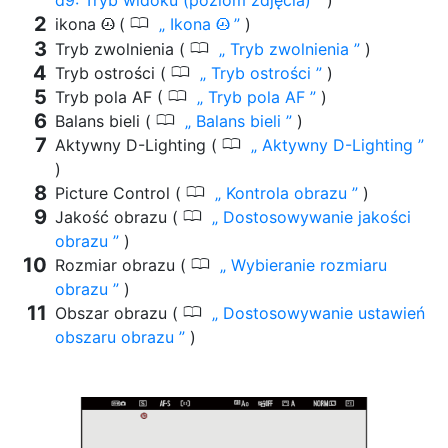
0
ikona
(
Ikona
)
t
t
0
Tryb zwolnienia (
Tryb zwolnienia
)
0
Tryb ostrości (
Tryb ostrości
)
0
Tryb pola AF (
Tryb pola AF
)
0
Balans bieli (
Balans bieli
)
0
Aktywny D-Lighting (
Aktywny D-Lighting
)
0
Picture Control (
Kontrola obrazu
)
0
Jakość obrazu (
Dostosowywanie jakości
obrazu
)
0
Rozmiar obrazu (
Wybieranie rozmiaru
obrazu
)
0
Obszar obrazu (
Dostosowywanie ustawień
obszaru obrazu
)