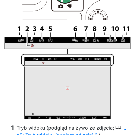
0
Tryb widoku (podgląd na żywo ze zdjęcia;
d9: Tryb widoku (poziom zdjęcia)
)