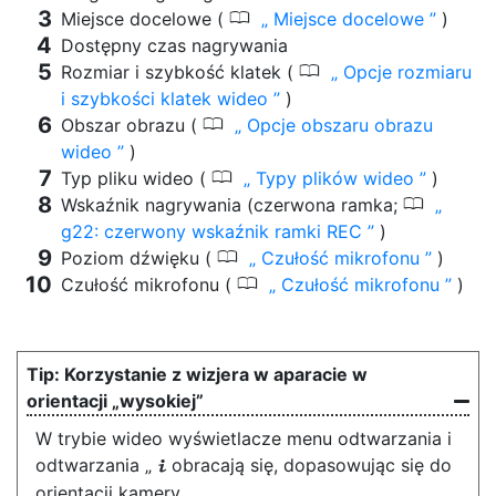
0
Miejsce docelowe (
Miejsce docelowe
)
Dostępny czas nagrywania
0
Rozmiar i szybkość klatek (
Opcje rozmiaru
i szybkości klatek wideo
)
0
Obszar obrazu (
Opcje obszaru obrazu
wideo
)
0
Typ pliku wideo (
Typy plików wideo
)
0
Wskaźnik nagrywania (czerwona ramka;
g22: czerwony wskaźnik ramki REC
)
0
Poziom dźwięku (
Czułość mikrofonu
)
0
Czułość mikrofonu (
Czułość mikrofonu
)
Korzystanie z wizjera w aparacie w
orientacji „wysokiej”
W trybie wideo wyświetlacze menu odtwarzania i
odtwarzania „
obracają się, dopasowując się do
i
orientacji kamery.