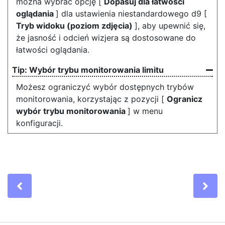
można wybrać opcję [
Dopasuj dla łatwości
oglądania
] dla ustawienia niestandardowego d9 [
Tryb widoku (poziom zdjęcia)
], aby upewnić się,
że jasność i odcień wizjera są dostosowane do
łatwości oglądania.
Wybór trybu monitorowania limitu
Możesz ograniczyć wybór dostępnych trybów
monitorowania, korzystając z pozycji [
Ogranicz
wybór trybu monitorowania
] w menu
konfiguracji.
Previous
Ne