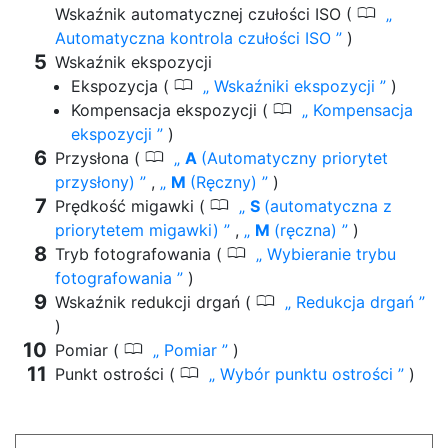
0
Wskaźnik automatycznej czułości ISO (
Automatyczna kontrola czułości ISO
)
Wskaźnik ekspozycji
0
Ekspozycja (
Wskaźniki ekspozycji
)
0
Kompensacja ekspozycji (
Kompensacja
ekspozycji
)
0
Przysłona (
A
(Automatyczny priorytet
przysłony)
,
M
(Ręczny)
)
0
Prędkość migawki (
S
(automatyczna z
priorytetem migawki)
,
M
(ręczna)
)
0
Tryb fotografowania (
Wybieranie trybu
fotografowania
)
0
Wskaźnik redukcji drgań (
Redukcja drgań
)
0
Pomiar (
Pomiar
)
0
Punkt ostrości (
Wybór punktu ostrości
)