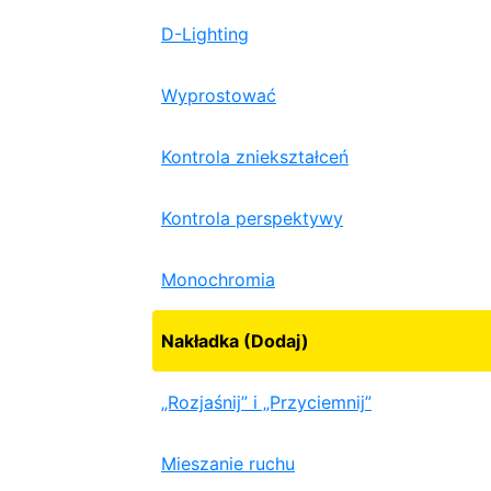
D-Lighting
Wyprostować
Kontrola zniekształceń
Kontrola perspektywy
Monochromia
Nakładka (Dodaj)
„Rozjaśnij” i „Przyciemnij”
Mieszanie ruchu