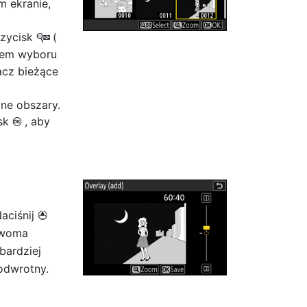
m ekranie,
rzycisk
(
W
kiem wyboru
acz bieżące
ne obszary.
isk
, aby
J
aciśnij
1
dwoma
bardziej
odwrotny.