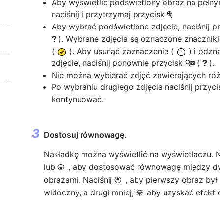
Aby wyświetlić podświetlony obraz na pełny
naciśnij i przytrzymaj przycisk
X
Aby wybrać podświetlone zdjęcie, naciśnij p
). Wybrane zdjęcia są oznaczone znaczni
Q
(
). Aby usunąć zaznaczenie (
) i odzn
zdjęcie, naciśnij ponownie przycisk
(
).
W
Q
Nie można wybierać zdjęć zawierających róż
Po wybraniu drugiego zdjęcia naciśnij przyc
kontynuować.
Dostosuj równowagę.
Nakładkę można wyświetlić na wyświetlaczu. N
lub
, aby dostosować równowagę między 
3
obrazami. Naciśnij
, aby pierwszy obraz był 
1
widoczny, a drugi mniej,
aby uzyskać efekt 
3