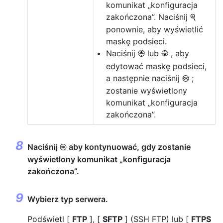
komunikat „konfiguracja
zakończona”. Naciśnij
X
ponownie, aby wyświetlić
maskę podsieci.
Naciśnij
lub
, aby
1
3
edytować maskę podsieci,
a następnie naciśnij
;
J
zostanie wyświetlony
komunikat „konfiguracja
zakończona”.
Naciśnij
aby kontynuować, gdy zostanie
J
wyświetlony komunikat „konfiguracja
zakończona”.
Wybierz typ serwera.
Podświetl [
FTP
], [
SFTP
] (SSH FTP) lub [
FTPS