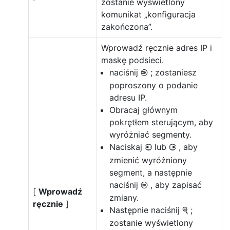
zostanie wyświetlony
komunikat „konfiguracja
zakończona”.
Wprowadź ręcznie adres IP i
maskę podsieci.
naciśnij
; zostaniesz
J
poproszony o podanie
adresu IP.
Obracaj głównym
pokrętłem sterującym, aby
wyróżniać segmenty.
Naciskaj
lub
, aby
4
2
zmienić wyróżniony
segment, a następnie
naciśnij
, aby zapisać
J
[
Wprowadź
zmiany.
ręcznie
]
Następnie naciśnij
;
X
zostanie wyświetlony