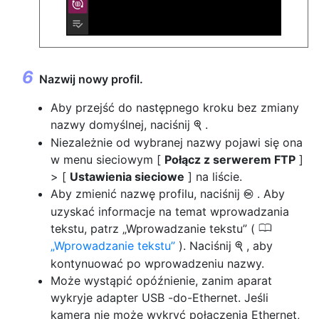
Nazwij nowy profil.
Aby przejść do następnego kroku bez zmiany
nazwy domyślnej, naciśnij
.
X
Niezależnie od wybranej nazwy pojawi się ona
w menu sieciowym [
Połącz z serwerem FTP
]
> [
Ustawienia sieciowe
] na liście.
Aby zmienić nazwę profilu, naciśnij
. Aby
J
uzyskać informacje na temat wprowadzania
0
tekstu, patrz „Wprowadzanie tekstu” (
Wprowadzanie tekstu
). Naciśnij
, aby
X
kontynuować po wprowadzeniu nazwy.
Może wystąpić opóźnienie, zanim aparat
wykryje adapter USB -do-Ethernet. Jeśli
kamera nie może wykryć połączenia Ethernet,