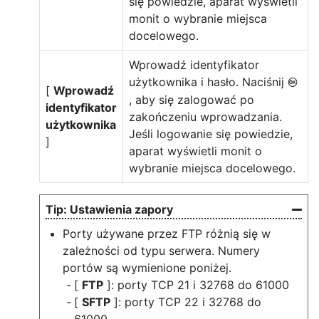
się powiedzie, aparat wyświetli
monit o wybranie miejsca
docelowego.
Wprowadź identyfikator
użytkownika i hasło. Naciśnij
J
[
Wprowadź
, aby się zalogować po
identyfikator
zakończeniu wprowadzania.
użytkownika
Jeśli logowanie się powiedzie,
]
aparat wyświetli monit o
wybranie miejsca docelowego.
Ustawienia zapory
Porty używane przez FTP różnią się w
zależności od typu serwera. Numery
portów są wymienione poniżej.
[
FTP
]: porty TCP 21 i 32768 do 61000
[
SFTP
]: porty TCP 22 i 32768 do
61000