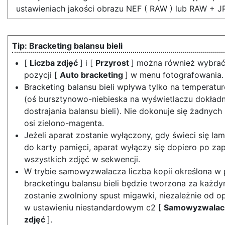
ustawieniach jakości obrazu NEF ( RAW ) lub RAW + J
Bracketing balansu bieli
[
Liczba zdjęć
] i [
Przyrost
] można również wybra
pozycji [
Auto bracketing
] w menu fotografowania.
Bracketing balansu bieli wpływa tylko na temperat
(oś bursztynowo-niebieska na wyświetlaczu dokład
dostrajania balansu bieli). Nie dokonuje się żadnych 
osi zielono-magenta.
Jeżeli aparat zostanie wyłączony, gdy świeci się l
do karty pamięci, aparat wyłączy się dopiero po zap
wszystkich zdjęć w sekwencji.
W trybie samowyzwalacza liczba kopii określona w
bracketingu balansu bieli będzie tworzona za każd
zostanie zwolniony spust migawki, niezależnie od op
w ustawieniu niestandardowym c2 [
Samowyzwala
zdjęć
].