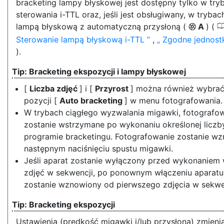
bracketing lampy błyskowej jest dostępny tylko w try
sterowania i-TTL oraz, jeśli jest obsługiwany, w tryba
lampą błyskową z automatyczną przysłoną (
A
) (
q
Sterowanie lampą błyskową i-TTL
,
Zgodne jednost
).
Bracketing ekspozycji i lampy błyskowej
[
Liczba zdjęć
] i [
Przyrost
] można również wybra
pozycji [
Auto bracketing
] w menu fotografowania.
W trybach ciągłego wyzwalania migawki, fotografo
zostanie wstrzymane po wykonaniu określonej liczb
programie bracketingu. Fotografowanie zostanie w
następnym naciśnięciu spustu migawki.
Jeśli aparat zostanie wyłączony przed wykonaniem 
zdjęć w sekwencji, po ponownym włączeniu aparatu
zostanie wznowiony od pierwszego zdjęcia w sekwe
Bracketing ekspozycji
Ustawienia (prędkość migawki i/lub przysłona) zmien