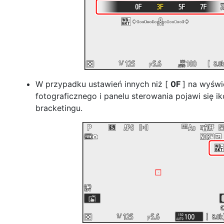
W przypadku ustawień innych niż [
0F
] na wyświ
fotograficznego i panelu sterowania pojawi się i
bracketingu.