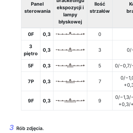
bracketingu
Panel
Ilość
K
ekspozycji i
sterowania
strzałów
br
lampy
błyskowej
0F
0,3
0
3
0,3
3
0/
piętro
5F
0,3
5
0/−0,7/
0/−1,
7P
0,3
7
+0,
0/−1,3/
9F
0,3
9
+0,3/+
Rób zdjęcia.