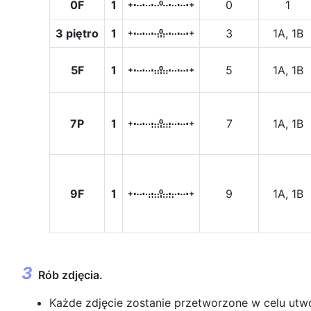
0F
1
0
1
3 piętro
1
3
1A, 1B
5F
1
5
1A, 1B
7P
1
7
1A, 1B
9F
1
9
1A, 1B
Rób zdjęcia.
Każde zdjęcie zostanie przetworzone w celu utwo