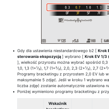
Gdy dla ustawienia niestandardowego b2 [
Krok 
sterowania ekspozycją
] wybrano [
Krok EV 1/3 
], wielkość przyrostu można wybrać spośród 0,3 (¹⁄
1,0, 1,3 (1+¹⁄₃), 1,7 (1+²⁄₃), 2,0, 2,3 (2+¹⁄₃), 2,7 (2+²⁄
Programy bracketingu z przyrostem 2,0 EV lub w
maksymalnie 5 zdjęć. Jeśli w kroku 1 wybrano war
liczba zdjęć zostanie automatycznie ustawiona n
Poniżej wymieniono programy bracketingu z przy
Wskaźnik