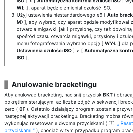
ISO
] > [
Automatyczna kontrola czułości ISO
] wy
WŁ
.], aparat będzie zmieniał czułość ISO.
Użyj ustawienia niestandardowego e6 [
Auto brack
M)
], aby wybrać, czy aparat będzie modyfikował
otwarcia migawki, jak i przysłonę, czy też dowoln
spośród czasu otwarcia migawki, przysłony i czuło
menu fotografowania wybrano opcję [
WYŁ
.] dla 
Ustawienia czułości ISO
] > [
Automatyczna kontro
ISO
].
Anulowanie bracketingu
Aby anulować bracketing, naciśnij przycisk
BKT
i obrac
pokrętłem sterującym, aż liczba zdjęć w sekwencji brack
zero (
0F
). Ostatnio działający program zostanie przyw
następnej aktywacji bracketingu. Bracketing można równ
0
wykonując resetowanie dwoma przyciskami (
Rese
przyciskami
), chociaż w tym przypadku program brack