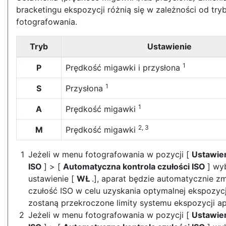
bracketingu ekspozycji różnią się w zależności od try
fotografowania.
Tryb
Ustawienie
1
P
Prędkość migawki i przysłona
1
S
Przysłona
1
A
Prędkość migawki
2, 3
M
Prędkość migawki
Jeżeli w menu fotografowania w pozycji [
Ustawien
ISO
] > [
Automatyczna kontrola czułości ISO
] wy
ustawienie [
WŁ
.], aparat będzie automatycznie z
czułość ISO w celu uzyskania optymalnej ekspozycj
zostaną przekroczone limity systemu ekspozycji ap
Jeżeli w menu fotografowania w pozycji [
Ustawien