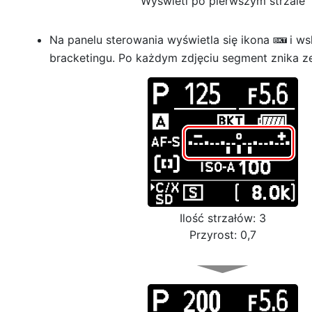
Wyświetl po pierwszym strzale
Na panelu sterowania wyświetla się ikona
i w
M
bracketingu. Po każdym zdjęciu segment znika z
Ilość strzałów: 3
Przyrost: 0,7