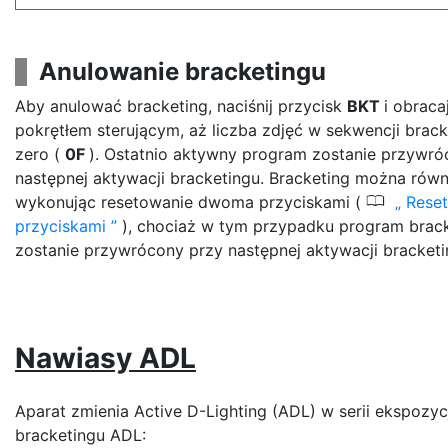
Anulowanie bracketingu
Aby anulować bracketing, naciśnij przycisk
BKT
i obrac
pokrętłem sterującym, aż liczba zdjęć w sekwencji brack
zero (
0F
). Ostatnio aktywny program zostanie przywró
następnej aktywacji bracketingu. Bracketing można równ
0
wykonując resetowanie dwoma przyciskami (
Rese
przyciskami
), chociaż w tym przypadku program brack
zostanie przywrócony przy następnej aktywacji bracketi
Nawiasy ADL
Aparat zmienia Active D-Lighting (ADL) w serii ekspozyc
bracketingu ADL: