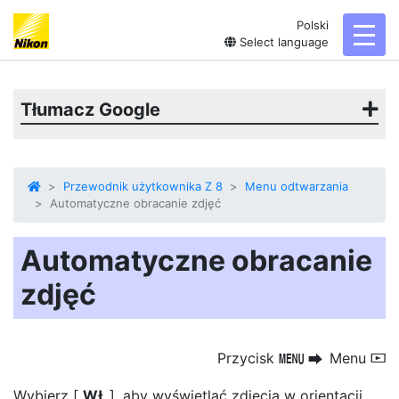
Polski
toggl
Select language
Tłumacz Google
Przewodnik użytkownika Z 8
Menu odtwarzania
Automatyczne obracanie zdjęć
Automatyczne obracanie
zdjęć
Przycisk
Menu
G
U
D
Wybierz [
WŁ
], aby wyświetlać zdjęcia w orientacji