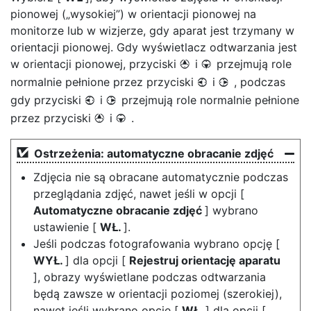
pionowej („wysokiej”) w orientacji pionowej na
monitorze lub w wizjerze, gdy aparat jest trzymany w
orientacji pionowej. Gdy wyświetlacz odtwarzania jest
w orientacji pionowej, przyciski
i
przejmują role
1
3
normalnie pełnione przez przyciski
i
, podczas
4
2
gdy przyciski
i
przejmują role normalnie pełnione
4
2
przez przyciski
i
.
1
3
Ostrzeżenia: automatyczne obracanie zdjęć
Zdjęcia nie są obracane automatycznie podczas
przeglądania zdjęć, nawet jeśli w opcji [
Automatyczne obracanie zdjęć
] wybrano
ustawienie [
WŁ.
].
Jeśli podczas fotografowania wybrano opcję [
WYŁ.
] dla opcji [
Rejestruj orientację aparatu
], obrazy wyświetlane podczas odtwarzania
będą zawsze w orientacji poziomej (szerokiej),
nawet jeśli wybrano opcję [
WŁ.
] dla opcji [