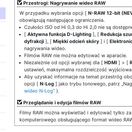
Przestrogi: Nagrywanie wideo RAW
W przypadku wybrania opcji [
N-RAW 12-bit (NE
obowiązują następujące ograniczenia.
Czułości ISO od Hi 0,3 do Hi 2,0 nie są dostępn
[
Aktywna funkcja D-Lighting
], [
Redukcja szu
dyfrakcji
], [
Miękki odcień skóry
] i [
Elektroni
nagrywania wideo.
Filmów RAW nie można edytować w aparacie.
Niezależnie od opcji wybranej dla [
HDMI
] > [
ustawień, maksymalna rozdzielczość wyjściowa
Aby uzyskać informacje na temat przestróg ob
opcji [
N‑Log
] jako trybu tonowego, patrz „Na
wideo N‑Log
).
Przeglądanie i edycja filmów RAW
Filmy RAW można wyświetlać i edytować tylko 
komputerowego obsługującego format wideo RAW