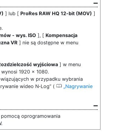
V)
] lub [
ProRes RAW HQ 12-bit (MOV)
]
e.
mów - wys. ISO
], [
Kompensacja
czna VR
] nie są dostępne w menu
Rozdzielczość wyjściowa
] w menu
 wynosi 1920 × 1080.
owiązujących w przypadku wybrania
0
grywanie wideo N‑Log” (
Nagrywanie
za pomocą oprogramowania
.