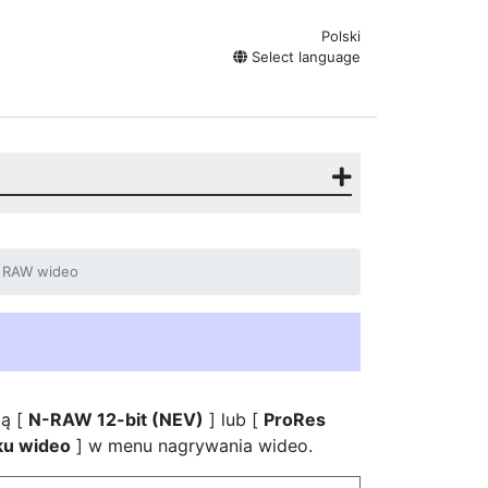
Polski
Select language
RAW wideo
ją [
N-RAW 12-bit (NEV)
] lub [
ProRes
ku wideo
] w menu nagrywania wideo.