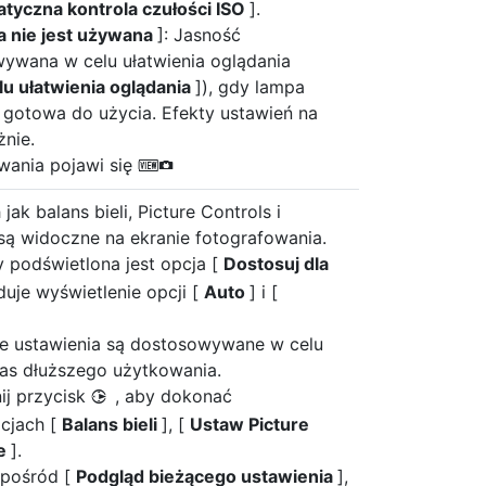
tyczna kontrola czułości ISO
].
a nie jest używana
]: Jasność
wywana w celu ułatwienia oglądania
lu ułatwienia oglądania
]), gdy lampa
 gotowa do użycia. Efekty ustawień na
żnie.
wania pojawi się
V
jak balans bieli, Picture Controls i
są widoczne na ekranie fotografowania.
y podświetlona jest opcja [
Dostosuj dla
duje wyświetlenie opcji [
Auto
] i [
inne ustawienia są dostosowywane w celu
zas dłuższego użytkowania.
nij przycisk
, aby dokonać
2
cjach [
Balans bieli
], [
Ustaw Picture
ie
].
spośród [
Podgląd bieżącego ustawienia
],