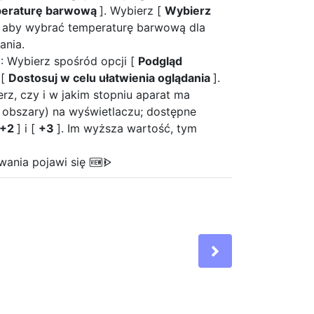
peraturę barwową
]. Wybierz [
Wybierz
, aby wybrać temperaturę barwową dla
ania.
]: Wybierz spośród opcji [
Podgląd
 [
Dostosuj w celu ułatwienia oglądania
].
erz, czy i w jakim stopniu aparat ma
e obszary) na wyświetlaczu; dostępne
+2
] i [
+3
]. Im wyższa wartość, tym
wania pojawi się
W
Next