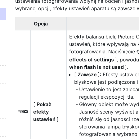
ustawienia fotografowania wpłyną na odcień i jasno
wybranej opcji, efekty ustawień aparatu są zawsze 
Opcja
Efekty balansu bieli, Picture
ustawień, które wpływają na 
fotografowania. Naciśnięcie
effects of settings
], powodu
when flash is not used
].
[
Zawsze
]: Efekty ustawi
błyskowa jest podłączona i
Ustawienie to jest zalec
regulacji ekspozycji tła.
[
Pokaż
Główny obiekt może wyda
efekty
Jasność sceny wyświetla
V
ustawień
]
różnić się od jasności rz
sterowania lampą błysk
fotografowania wybrano 