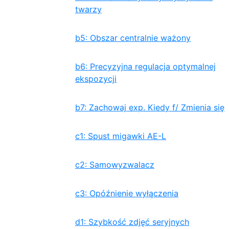
twarzy
b5: Obszar centralnie ważony
b6: Precyzyjna regulacja optymalnej
ekspozycji
b7: Zachowaj exp. Kiedy f/ Zmienia się
c1: Spust migawki AE-L
c2: Samowyzwalacz
c3: Opóźnienie wyłączenia
d1: Szybkość zdjęć seryjnych