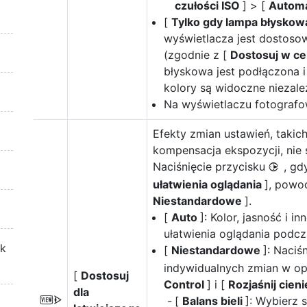
czułości ISO
] > [
Automa
[
Tylko gdy lampa błyskow
wyświetlacza jest dostoso
(zgodnie z [
Dostosuj w ce
błyskowa jest podłączona i
kolory są widoczne niezale
Na wyświetlaczu fotografo
Efekty zmian ustawień, takich 
kompensacja ekspozycji, nie 
Naciśnięcie przycisku
, gd
2
ułatwienia oglądania
], powo
Niestandardowe
].
[
Auto
]: Kolor, jasność i 
ułatwienia oglądania podc
ek
[
Niestandardowe
]: Naciś
indywidualnych zmian w op
[
Dostosuj
Control
] i [
Rozjaśnij cien
dla
[
Balans bieli
]: Wybierz 
W