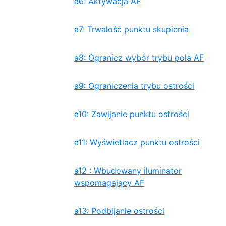
a6: Aktywacja AF
a7: Trwałość punktu skupienia
a8: Ogranicz wybór trybu pola AF
a9: Ograniczenia trybu ostrości
a10: Zawijanie punktu ostrości
a11: Wyświetlacz punktu ostrości
a12 : Wbudowany iluminator
wspomagający AF
a13: Podbijanie ostrości