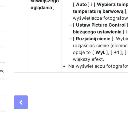
łatwiejszego
[
Auto
] i [
Wybierz tem
oglądania
]
temperaturę barwową
]
wyświetlacza fotografow
[
Ustaw Picture Control
bieżącego ustawienia
] i
[
Rozjaśnij cienie
]: Wybi
rozjaśniać cienie (ciemn
opcje to [
Wył.
], [
+1
], [
większy efekt.
Na wyświetlaczu fotografo
wą
Previous