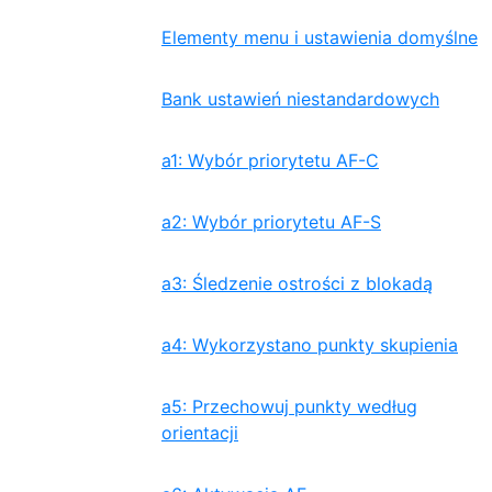
Elementy menu i ustawienia domyślne
Bank ustawień niestandardowych
a1: Wybór priorytetu AF-C
a2: Wybór priorytetu AF-S
a3: Śledzenie ostrości z blokadą
a4: Wykorzystano punkty skupienia
a5: Przechowuj punkty według
orientacji