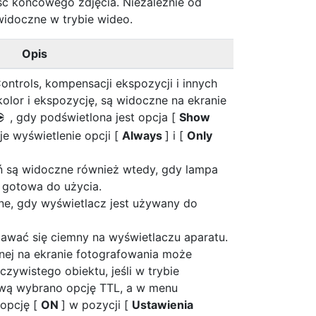
ść końcowego zdjęcia. Niezależnie od
widoczne w trybie wideo.
Opis
 Controls, kompensacji ekspozycji i innych
kolor i ekspozycję, są widoczne na ekranie
, gdy podświetlona jest opcja [
Show
2
je wyświetlenie opcji [
Always
] i [
Only
eń są widoczne również wtedy, gdy lampa
 gotowa do użycia.
ane, gdy wyświetlacz jest używany do
wać się ciemny na wyświetlaczu aparatu.
nej na ekranie fotografowania może
eczywistego obiektu, jeśli w trybie
ową wybrano opcję TTL, a w menu
opcję [
ON
] w pozycji [
Ustawienia