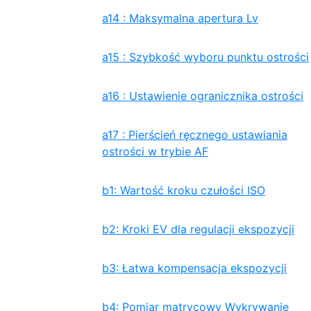
a14 : Maksymalna apertura Lv
a15 : Szybkość wyboru punktu ostrości
a16 : Ustawienie ogranicznika ostrości
a17 : Pierścień ręcznego ustawiania
ostrości w trybie AF
b1: Wartość kroku czułości ISO
b2: Kroki EV dla regulacji ekspozycji
b3: Łatwa kompensacja ekspozycji
b4: Pomiar matrycowy Wykrywanie