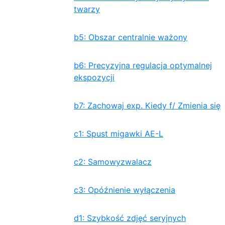
twarzy
b5: Obszar centralnie ważony
b6: Precyzyjna regulacja optymalnej
ekspozycji
b7: Zachowaj exp. Kiedy f/ Zmienia się
c1: Spust migawki AE-L
c2: Samowyzwalacz
c3: Opóźnienie wyłączenia
d1: Szybkość zdjęć seryjnych