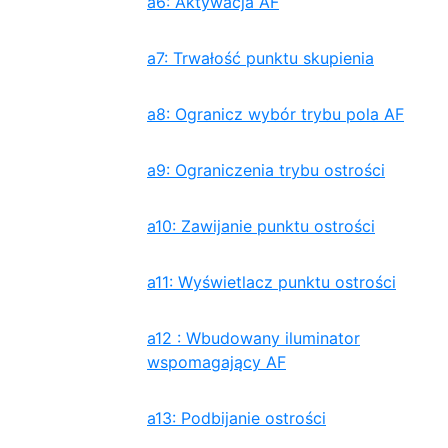
a6: Aktywacja AF
a7: Trwałość punktu skupienia
a8: Ogranicz wybór trybu pola AF
a9: Ograniczenia trybu ostrości
a10: Zawijanie punktu ostrości
a11: Wyświetlacz punktu ostrości
a12 : Wbudowany iluminator
wspomagający AF
a13: Podbijanie ostrości