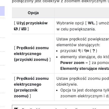
podłączony jest obiektyw z zoomem elektrycznym (
Opcja
[
Użyj przycisków
Wybranie opcji [
WŁ.
] umoż
/
]
w celu powiększania.
x
w
Ustaw prędkość powiększani
elementów sterujących:
[
Prędkość zoomu
przyciski
i
(
)
X
W
Q
elektrycznego
elementy sterujące, do kt
(przyciski zoomu)
]
Power zoom −
] za pomoc
Elementy sterujące nies
[
Prędkość zoomu
Ustaw prędkość zoomu podc
elektrycznego
obiektywie.
(przełącznik
Opcja ta jest dostępna ty
zoomu)
]
zoomem elektrycznym i d