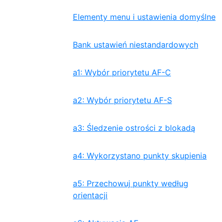
Elementy menu i ustawienia domyślne
Bank ustawień niestandardowych
a1: Wybór priorytetu AF-C
a2: Wybór priorytetu AF-S
a3: Śledzenie ostrości z blokadą
a4: Wykorzystano punkty skupienia
a5: Przechowuj punkty według
orientacji