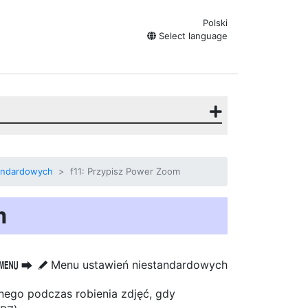
Polski
Select language
andardowych
f11: Przypisz Power Zoom
m
Menu ustawień niestandardowych
G
U
A
ego podczas robienia zdjęć, gdy