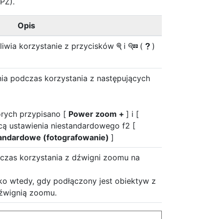
PZ).
Opis
liwia korzystanie z przycisków
i
(
)
X
W
Q
a podczas korzystania z następujących
órych przypisano [
Power zoom +
] i [
ą ustawienia niestandardowego f2 [
tandardowe (fotografowanie)
]
zas korzystania z dźwigni zoomu na
lko wtedy, gdy podłączony jest obiektyw z
źwignią zoomu.