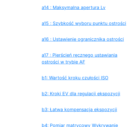
a14 : Maksymalna apertura Lv
a15 : Szybkość wyboru punktu ostrości
a16 : Ustawienie ogranicznika ostrości
a17 : Pierścień ręcznego ustawiania
ostrości w trybie AF
b1: Wartość kroku czułości ISO
b2: Kroki EV dla regulacji ekspozycji
b3: Łatwa kompensacja ekspozycji
b4: Pomiar matrycowy Wykrywanie