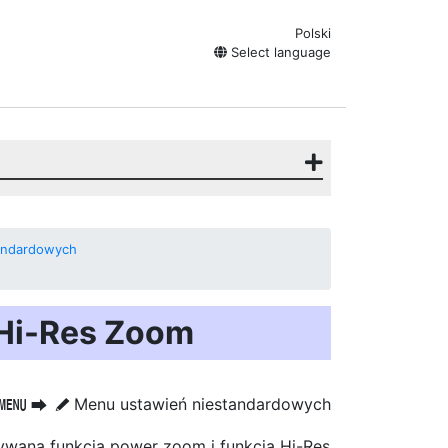
Polski
Select language
andardowych
Hi-Res Zoom
Menu ustawień niestandardowych
G
U
A
wana funkcja power zoom i funkcja Hi-Res