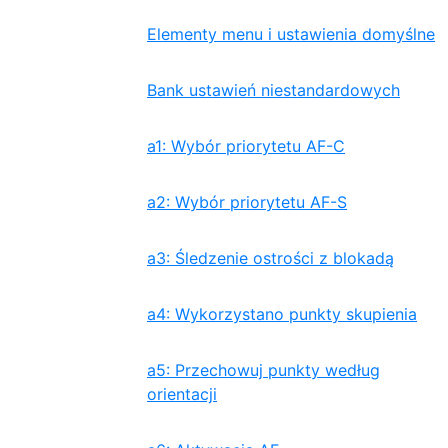
Elementy menu i ustawienia domyślne
Bank ustawień niestandardowych
a1: Wybór priorytetu AF-C
a2: Wybór priorytetu AF-S
a3: Śledzenie ostrości z blokadą
a4: Wykorzystano punkty skupienia
a5: Przechowuj punkty według
orientacji