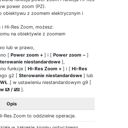
tyw power zoom (PZ).
go obiektywu z zoomem elektrycznym i
 i Hi-Res Zoom, możesz:
zoomu na obiektywie z zoomem
ewo lub w prawo,
ano [
Power zoom +
] i [
Power zoom −
]
terowanie niestandardowe
],
ano funkcje [
Hi-Res Zoom +
] i [
Hi-Res
ego g2 [
Sterowanie niestandardowe
] lub
WŁ
.] w ustawieniu niestandardowym g9 [
ków
/
].
x
w
Opis
i-Res Zoom to oddzielne operacje.
ziała w zakresie zoomu optycznego