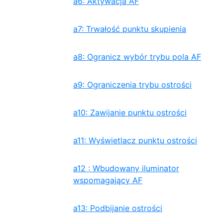
a6: Aktywacja AF
a7: Trwałość punktu skupienia
a8: Ogranicz wybór trybu pola AF
a9: Ograniczenia trybu ostrości
a10: Zawijanie punktu ostrości
a11: Wyświetlacz punktu ostrości
a12 : Wbudowany iluminator
wspomagający AF
a13: Podbijanie ostrości