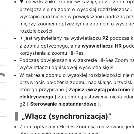
na wskaźniku zoomu wskazuje, gdzie zoom op
G
przełącza się na zoom o wysokiej rozdzielczości
wystąpić opóźnienie w powiększaniu podczas prz
między zoomem optycznym a zoomem o wysokie
rozdzielczości.
jest wyświetlany na wyświetlaczu
PZ
podczas k
f
z zoomu optycznego, a na
wyświetlaczu HR
pod
korzystania z zoomu Hi-Res.
Podczas powiększania w zakresie Hi-Res Zoom n
wyświetlaczu ogniskowej wyświetla się
U
wą
W zakresie zoomu o wysokiej rozdzielczości nie
przywrócić położenia zoomu, naciskając przycisk
którego przypisano [
Zapisz i wczytaj położenie
elektrycznego
] za pomocą ustawienia niestand
g2 [
Sterowanie niestandardowe
].
„Włącz (synchronizacja)”
Zoom optyczny i Hi-Res Zoom są realizowane jed
aby zapewnić płynne powiększanie.