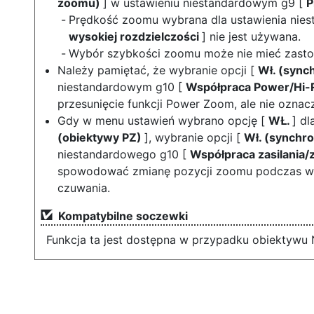
zoomu)
] w ustawieniu niestandardowym g9 [
P
Prędkość zoomu wybrana dla ustawienia nie
wysokiej rozdzielczości
] nie jest używana.
Wybór szybkości zoomu może nie mieć zasto
Należy pamiętać, że wybranie opcji [
Wł. (sync
niestandardowym g10 [
Współpraca Power/Hi
przesunięcie funkcji Power Zoom, ale nie oznacz
Gdy w menu ustawień wybrano opcję [
WŁ.
] dl
(obiektywy PZ)
], wybranie opcji [
Wł. (synchro
niestandardowego g10 [
Współpraca zasilania/
spowodować zmianę pozycji zoomu podczas wył
czuwania.
Kompatybilne soczewki
Funkcja ta jest dostępna w przypadku obiektywu