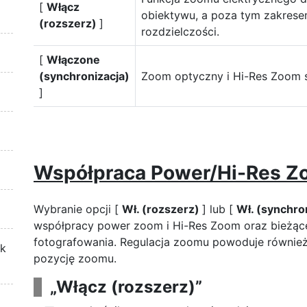
[
Włącz
obiektywu, a poza tym zakrese
(rozszerz)
]
rozdzielczości.
[
Włączone
(synchronizacja)
Zoom optyczny i Hi-Res Zoom s
]
Współpraca Power/Hi-Res 
Wybranie opcji [
Wł. (rozszerz)
] lub [
Wł. (synchro
współpracy power zoom i Hi-Res Zoom oraz bieżące
fotografowania. Regulacja zoomu powoduje również
ek
pozycję zoomu.
„Włącz (rozszerz)”