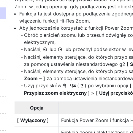
Zoom w jednej operacji, gdy podłączony jest obiek
Funkcja ta jest dostępna po podłączeniu zgodne
włączeniu funkcji Hi-Res Zoom.
Aby jednocześnie korzystać z funkcji Power Zoom
Obróć pierścień zoomu lub przesuń dźwignię 
elektrycznym,
Naciśnij
lub
lub przechyl podselektor w l
4
2
Naciśnij elementy sterujące, do których przypis
za pomocą ustawienia niestandardowego g2 [
S
Naciśnij elementy sterujące, do których przypis
Zoom −
] za pomocą ustawienia niestandardow
Użyj przycisków
i
(
) po wybraniu opcji [
X
W
Q
Przypisz zoom elektryczny
] > [
Użyj przycis
Opcja
[
Wyłączony
]
Funkcja Power Zoom i funkcja H
Funkcja zoomu elektrycznego d