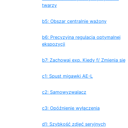
twarzy
b5: Obszar centralnie ważony
b6: Precyzyjna regulacja optymalnej
ekspozycji
b7: Zachowaj exp. Kiedy f/ Zmienia się
c1: Spust migawki AE-L
c2: Samowyzwalacz
c3: Opóźnienie wyłączenia
d1: Szybkość zdjęć seryjnych