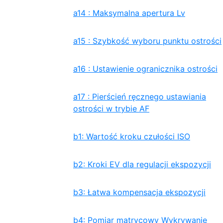
a14 : Maksymalna apertura Lv
a15 : Szybkość wyboru punktu ostrości
a16 : Ustawienie ogranicznika ostrości
a17 : Pierścień ręcznego ustawiania
ostrości w trybie AF
b1: Wartość kroku czułości ISO
b2: Kroki EV dla regulacji ekspozycji
b3: Łatwa kompensacja ekspozycji
b4: Pomiar matrycowy Wykrywanie