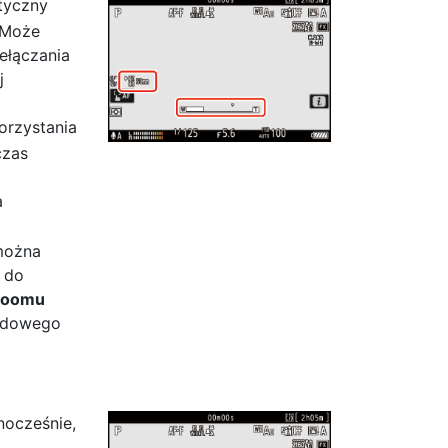
tyczny
. Może
ełączania
j
orzystania
czas
a
 można
, do
 zoomu
ardowego
nocześnie,