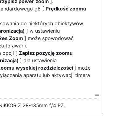
rzypisz power zoom
].
standardowego g8 [
Prędkość zoomu
sowania do niektórych obiektywów.
hronizacja)
] w ustawieniu
-Res Zoom
] może spowodować
a to awarii.
a opcji [
Zapisz pozycję zoomu
nizacja)
] dla ustawienia
zoomu wysokiej rozdzielczości
] może
ączania aparatu lub aktywacji timera
 NIKKOR Z 28-135mm f/4 PZ.