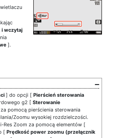
wietlaczu
skając
 i wczytaj
nia
owe
].
ści
] do opcji [
Pierścień sterowania
dardowego g2 [
Sterowanie
 za pomocą pierścienia sterowania
lania/Zoomu wysokiej rozdzielczości.
i-Res Zoom za pomocą elementów [
b [
Prędkość power zoomu (przełącznik