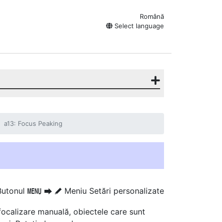
Română
Select language
a13: Focus Peaking
Butonul
Meniu Setări personalizate
G
U
A
ocalizare manuală, obiectele care sunt