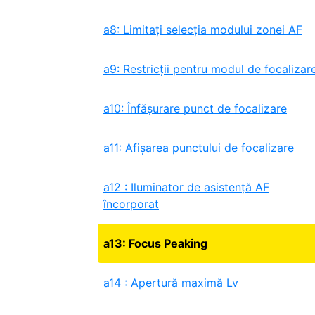
a8: Limitați selecția modului zonei AF
a9: Restricții pentru modul de focalizar
a10: Înfăşurare punct de focalizare
a11: Afișarea punctului de focalizare
a12 : Iluminator de asistență AF
încorporat
a13: Focus Peaking
a14 : Apertură maximă Lv