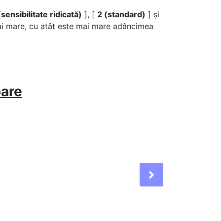
(sensibilitate ridicată)
], [
2 (standard)
] și
ai mare, cu atât este mai mare adâncimea
oare
Next