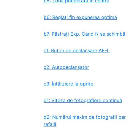
b5: Zona ponderată în centru
b6: Reglați fin expunerea optimă
b7: Păstrați Exp. Când f/ se schimbă
c1: Buton de declanșare AE-L
c2: Autodeclanșator
c3: Întârziere la oprire
d1: Viteza de fotografiere continuă
d2: Numărul maxim de fotografii per
rafală