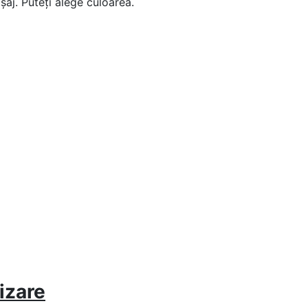
șaj. Puteți alege culoarea.
lizare