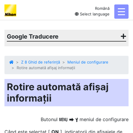
Română
toggl
Select language
Google Traducere
Z 8 Ghid de referință
Meniul de configurare
Rotire automată afișaj informații
Rotire automată afișaj
informații
Butonul
meniul de configurare
G
U
B
Când este selectat [
ON
], indicatorii din afișajele de