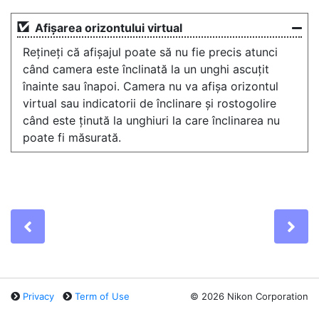
Afișarea orizontului virtual
Rețineți că afișajul poate să nu fie precis atunci
când camera este înclinată la un unghi ascuțit
înainte sau înapoi. Camera nu va afișa orizontul
virtual sau indicatorii de înclinare și rostogolire
când este ținută la unghiuri la care înclinarea nu
poate fi măsurată.
Previous
Ne
Privacy
Term of Use
©
2026 Nikon Corporation