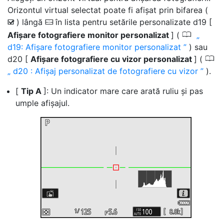
Orizontul virtual selectat poate fi afișat prin bifarea (
) lângă
în lista pentru setările personalizate d19 [
M
D
0
Afișare fotografiere monitor personalizat
] (
d19: Afișare fotografiere monitor personalizat
) sau
0
d20 [
Afișare fotografiere cu vizor personalizat
] (
d20 : Afișaj personalizat de fotografiere cu vizor
).
[
Tip A
]: Un indicator mare care arată ruliu și pas
umple afișajul.