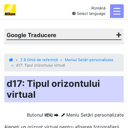
Română
toggl
Select language
Google Traducere
Z 8 Ghid de referință
Meniul Setări personalizate
d17: Tipul orizontului virtual
d17: Tipul orizontului
virtual
Butonul
Meniu Setări personalizate
G
U
A
Alegeți un orizont virtual pentru afișarea fotografierii.