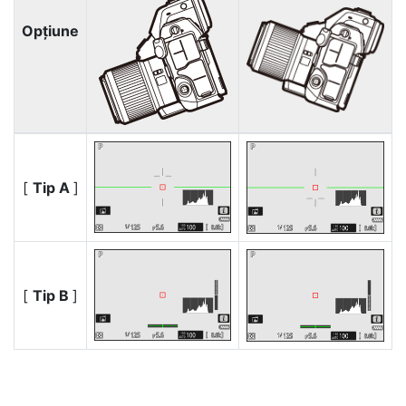
Opţiune
[
Tip A
]
[
Tip B
]