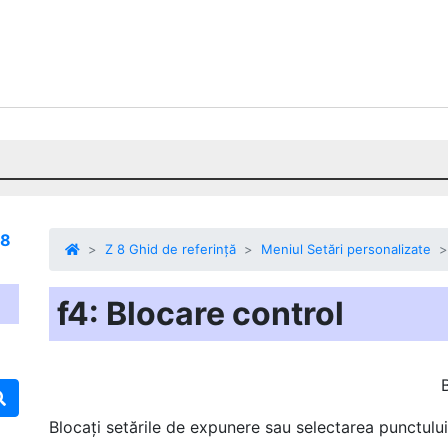
 8
Z 8 Ghid de referință
Meniul Setări personalizate
f4: Blocare control
Blocați setările de expunere sau selectarea punctului