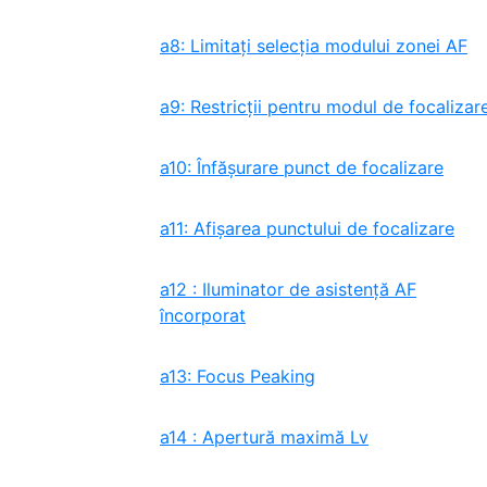
a8: Limitați selecția modului zonei AF
a9: Restricții pentru modul de focalizar
a10: Înfăşurare punct de focalizare
a11: Afișarea punctului de focalizare
a12 : Iluminator de asistență AF
încorporat
a13: Focus Peaking
a14 : Apertură maximă Lv