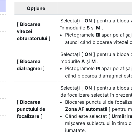
Opțiune
Selectați [
ON
] pentru a bloca v
[
Blocarea
în modurile
S
și
M
.
vitezei
Pictogramele
apar pe afișaj
O
obturatorului
]
atunci când blocarea vitezei o
Selectaţi [
ON
] pentru a bloca 
[
Blocarea
modurile
A
şi
M
.
diafragmei
]
Pictogramele
apar pe afișaj
O
când blocarea diafragmei este
Selectați [
ON
] pentru a bloca s
de focalizare selectat în prezent
[
Blocarea
Blocarea punctului de focaliza
punctului de
Zona AF automată
] pentru m
focalizare
]
Când este selectat [
Urmărir
mișcarea subiectului în timp 
jumătate.