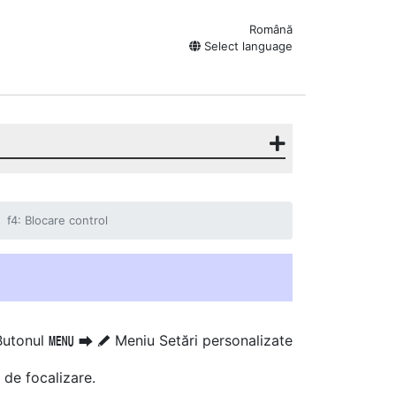
Română
Select language
f4: Blocare control
Butonul
Meniu Setări personalizate
G
U
A
 de focalizare.