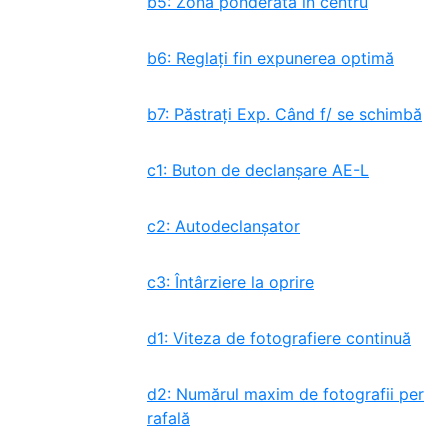
b5: Zona ponderată în centru
b6: Reglați fin expunerea optimă
b7: Păstrați Exp. Când f/ se schimbă
c1: Buton de declanșare AE-L
c2: Autodeclanșator
c3: Întârziere la oprire
d1: Viteza de fotografiere continuă
d2: Numărul maxim de fotografii per
rafală