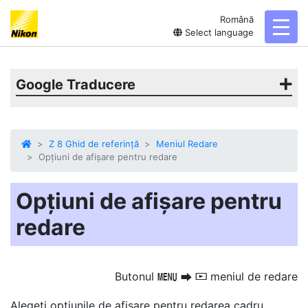
Română
toggl
Select language
Google Traducere
Z 8 Ghid de referință
Meniul Redare
Opțiuni de afișare pentru redare
Opțiuni de afișare pentru
redare
Butonul
meniul de redare
G
U
D
Alegeți opțiunile de afișare pentru redarea cadru