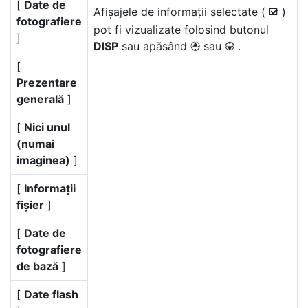
[
Date de
Afișajele de informații selectate (
)
M
fotografiere
pot fi vizualizate folosind butonul
]
DISP
sau apăsând
sau
.
1
3
[
Prezentare
generală
]
[
Nici unul
(numai
imaginea)
]
[
Informații
fișier
]
[
Date de
fotografiere
de bază
]
[
Date flash