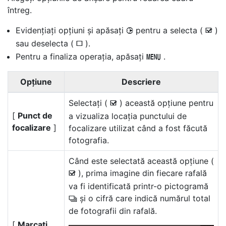
întreg.
Evidențiați opțiuni și apăsați
pentru a selecta (
)
2
M
sau deselecta (
).
U
Pentru a finaliza operația, apăsați
.
G
Opțiune
Descriere
Selectați (
) această opțiune pentru
M
[
Punct de
a vizualiza locația punctului de
focalizare
]
focalizare utilizat când a fost făcută
fotografia.
Când este selectată această opțiune (
), prima imagine din fiecare rafală
M
va fi identificată printr-o pictogramă
și o cifră care indică numărul total
c
de fotografii din rafală.
[
Marcați