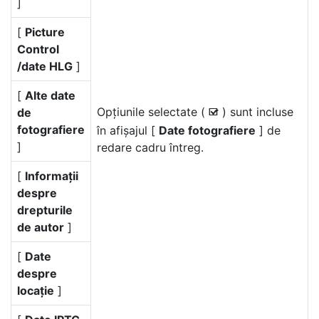
]
[
Picture
Control
/date HLG
]
[
Alte date
Opțiunile selectate (
) sunt incluse
de
M
fotografiere
în afișajul [
Date fotografiere
] de
]
redare cadru întreg.
[
Informații
despre
drepturile
de autor
]
[
Date
despre
locație
]