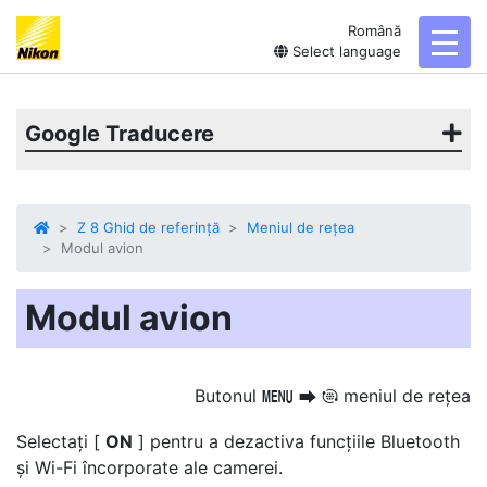
Română
toggl
Select language
Google Traducere
Z 8 Ghid de referință
Meniul de rețea
Modul avion
Modul avion
Butonul
meniul de rețea
G
U
F
Selectați [
ON
] pentru a dezactiva funcțiile Bluetooth
și Wi-Fi încorporate ale camerei.