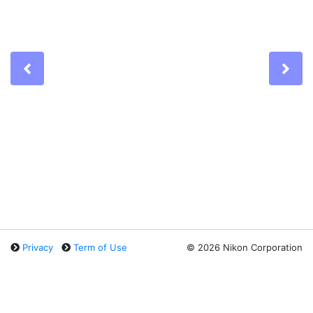
Previous
Ne
Privacy
Term of Use
©
2026 Nikon Corporation