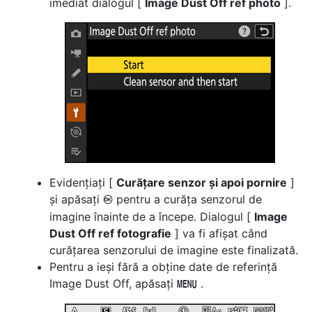
imediat dialogul [
Image Dust Off ref photo
].
Evidențiați [
Curățare senzor și apoi pornire
]
și apăsați
pentru a curăța senzorul de
J
imagine înainte de a începe. Dialogul [
Image
Dust Off ref fotografie
] va fi afișat când
curățarea senzorului de imagine este finalizată.
Pentru a ieși fără a obține date de referință
Image Dust Off, apăsați
.
G