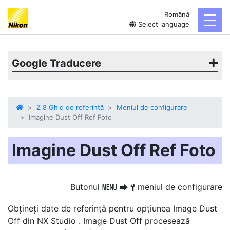
Română
toggl
Select language
Google Traducere
Z 8 Ghid de referință
Meniul de configurare
Imagine Dust Off Ref Foto
Imagine Dust Off Ref Foto
Butonul
meniul de configurare
G
U
B
Obțineți date de referință pentru opțiunea Image Dust
Off din NX Studio . Image Dust Off procesează