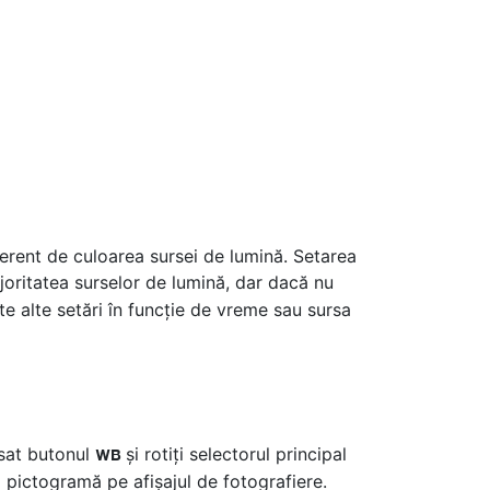
iferent de culoarea sursei de lumină. Setarea
ajoritatea surselor de lumină, dar dacă nu
te alte setări în funcție de vreme sau sursa
ăsat butonul
și rotiți selectorul principal
U
 pictogramă pe afișajul de fotografiere.