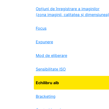
Opțiuni de înregistrare a imaginilor
(zona imaginii, calitatea și dimensiunea
Focus
Expunere
Mod de eliberare
Sensibilitate ISO
Echilibru alb
Bracketing