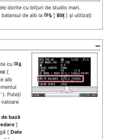
le dorite cu blițuri de studio mari.
i balansul de alb la
[
Bliț
] și utilizați
5
e
zate cu
4
[
L
de alb
omentul
). Puteți
o valoare
e de bază
 redare
]
ngă [
Date