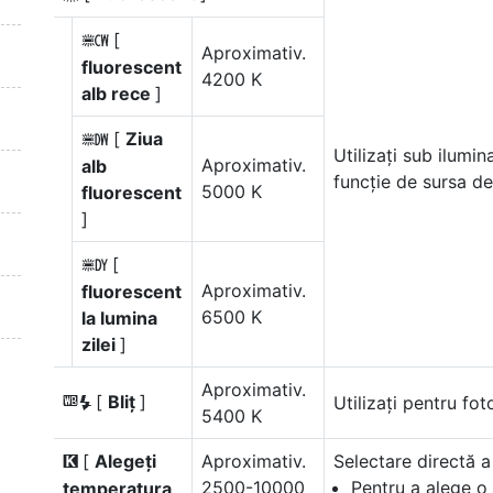
[
m
Aproximativ.
fluorescent
4200 K
alb rece
]
[
Ziua
n
Utilizați sub ilumin
Aproximativ.
alb
funcție de sursa de
5000 K
fluorescent
]
[
o
Aproximativ.
fluorescent
6500 K
la lumina
zilei
]
Aproximativ.
[
Bliț
]
Utilizați pentru fot
5
5400 K
[
Alegeți
Aproximativ.
Selectare directă a
K
2500-10000
Pentru a alege o
temperatura