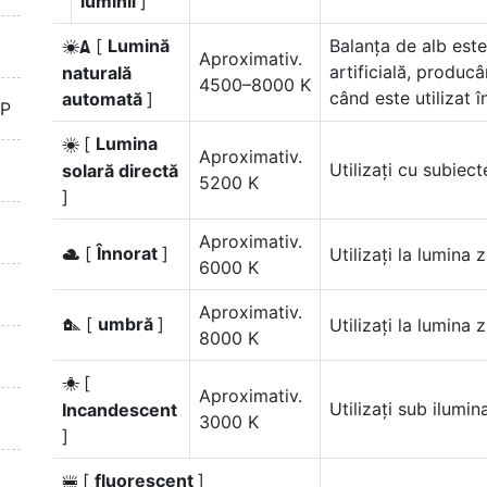
luminii
]
[
Lumină
Balanța de alb este
D
Aproximativ.
artificială, produc
naturală
4500–8000 K
când este utilizat î
automată
]
TP
[
Lumina
H
Aproximativ.
Utilizați cu subiec
solară directă
5200 K
]
Aproximativ.
[
Înnorat
]
Utilizați la lumina z
G
6000 K
Aproximativ.
[
umbră
]
Utilizați la lumina z
M
8000 K
[
J
Aproximativ.
Utilizați sub ilumi
Incandescent
3000 K
]
[
fluorescent
]
I