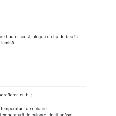
are fluorescentă; alegeți un tip de bec în
 lumină.
ografierea cu bliț.
 temperaturii de culoare.
 temperatură de culoare, țineți apăsat