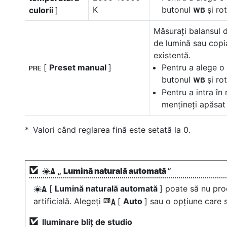
K
butonul
și ro
culorii
]
U
Măsurați balansul d
de lumină sau copia
existentă.
[
Preset manual
]
Pentru a alege o 
L
butonul
și ro
U
Pentru a intra în
mențineți apăsat
Valori când reglarea fină este setată la 0.
„
Lumină naturală automată
”
D
[
Lumină naturală automată
] poate să nu pro
D
artificială. Alegeți
[
Auto
] sau o opțiune care 
4
Iluminare bliț de studio