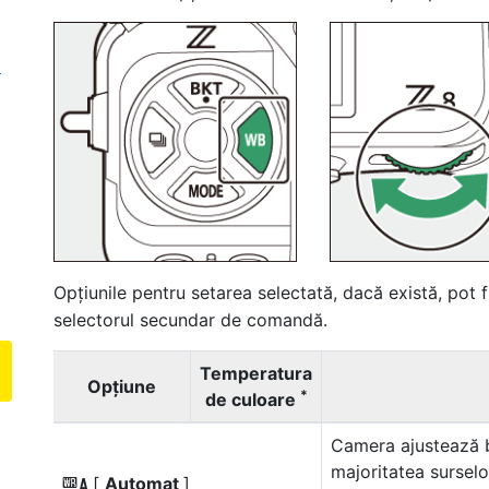
)
Opțiunile pentru setarea selectată, dacă există, pot 
selectorul secundar de comandă.
Temperatura
Opțiune
*
de culoare
Camera ajustează b
majoritatea surselo
[
Automat
]
4