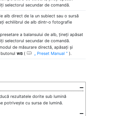
tiți selectorul secundar de comandă.
e alb direct de la un subiect sau o sursă
ți echilibrul de alb dintr-o fotografie
presetare a balansului de alb, țineți apăsat
tiți selectorul secundar de comandă.
 modul de măsurare directă, apăsați și
0
 butonul
(
Preset Manual
).
U
ducă rezultatele dorite sub lumină
se potrivește cu sursa de lumină.