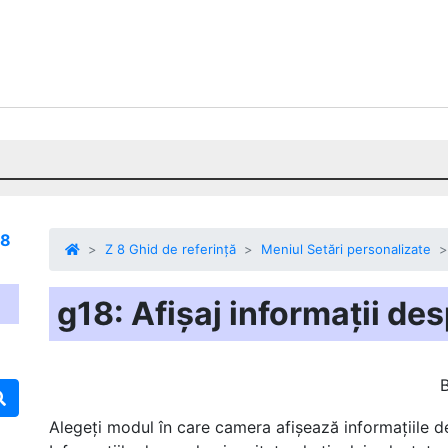
 8
Z 8 Ghid de referință
Meniul Setări personalizate
g18: Afișaj informații de
Alegeți modul în care camera afișează informațiile d