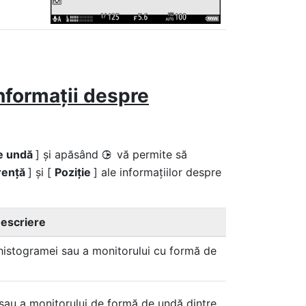
informații despre
de undă
] și apăsând
vă permite să
2
rență
] și [
Poziție
] ale informațiilor despre
escriere
 histogramei sau a monitorului cu formă de
 sau a monitorului de formă de undă dintre