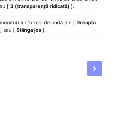
sau [
3 (transparență ridicată)
].
 monitorului formei de undă din [
Dreapta
] sau [
Stânga jos
].
Next