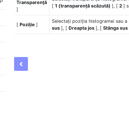
TP
Transparență
[
1 (transparență scăzută)
], [
2
] 
]
Selectați poziția histogramei sau a
[
Poziție
]
sus
], [
Dreapta jos
], [
Stânga sus
Previous