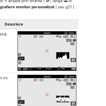
ot fi afișate prin bifarea (
) lângă
în
M
E
ografiere monitor personalizat
] sau g21 [
Descriere
ramă
.
r cu