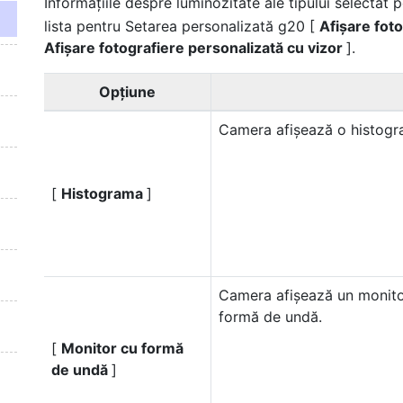
Informațiile despre luminozitate ale tipului selectat p
lista pentru Setarea personalizată g20 [
Afișare fot
Afișare fotografiere personalizată cu vizor
].
Opţiune
Camera afișează o
histog
[
Histograma
]
Camera afișează un monito
formă de undă.
[
Monitor cu formă
de undă
]