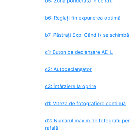
b5: Zona ponderată în centru
b6: Reglați fin expunerea optimă
b7: Păstrați Exp. Când f/ se schimbă
c1: Buton de declanșare AE-L
c2: Autodeclanșator
c3: Întârziere la oprire
d1: Viteza de fotografiere continuă
d2: Numărul maxim de fotografii per
rafală