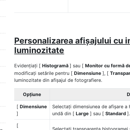
Personalizarea afișajului cu 
luminozitate
Evidențiați [
Histogramă
] sau [
Monitor cu formă 
modificați setările pentru [
Dimensiune
], [
Transpa
luminozitate din afișajul de fotografiere.
Opţiune
D
[
Dimensiune
Selectați dimensiunea de afișare a
]
undă din [
Large
] sau [
Standard
].
[
Selectați transparența histogramei