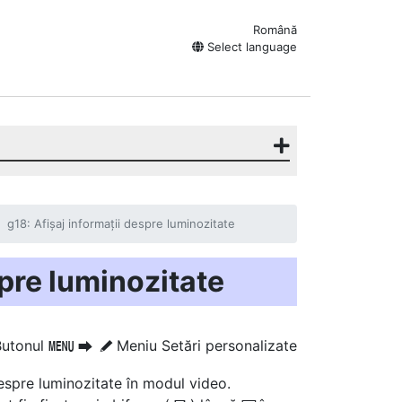
Română
Select language
g18: Afișaj informații despre luminozitate
spre luminozitate
Butonul
Meniu Setări personalizate
G
U
A
espre luminozitate în modul video.