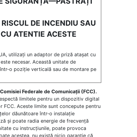
DE SIGURANȚĂ—PĂSTRAȚI
 RISCUL DE INCENDIU SAU
CU ATENTIE ACESTE
UA, utilizați un adaptor de priză atașat cu
 este necesar. Această unitate de
 într-o poziție verticală sau de montare pe
a Comisiei Federale de Comunicații (FCC).
spectă limitele pentru un dispozitiv digital
lor FCC. Aceste limite sunt concepute pentru
țelor dăunătoare într-o instalație
ază și poate radia energie de frecvență
rmitate cu instrucțiunile, poate provoca
oate acestea, nu există nicio garanție că