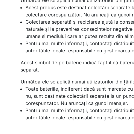
Următoarele se aplică numai utilizatorilor din țări
Acest produs este destinat colectării separate 
colectare corespunzător. Nu aruncați ca gunoi 
Colectarea separată și reciclarea ajută la conse
naturale și la prevenirea consecințelor negative
umane și mediului care ar putea rezulta din elim
Pentru mai multe informații, contactați distribui
autoritățile locale responsabile cu gestionarea d
Acest simbol de pe baterie indică faptul că bateri
separat.
Următoarele se aplică numai utilizatorilor din țări
Toate bateriile, indiferent dacă sunt marcate cu
nu, sunt destinate colectării separate la un pun
corespunzător. Nu aruncați ca gunoi menajer.
Pentru mai multe informații, contactați distribui
autoritățile locale responsabile cu gestionarea d