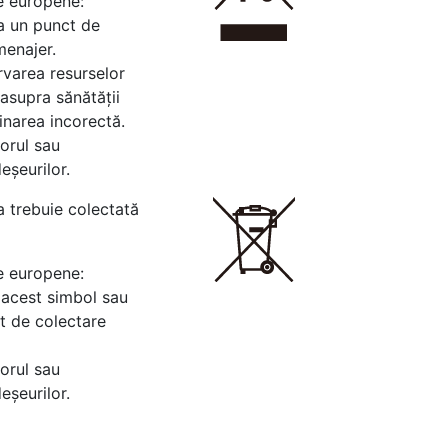
le europene:
la un punct de
menajer.
rvarea resurselor
 asupra sănătății
inarea incorectă.
torul sau
eșeurilor.
a trebuie colectată
le europene:
 acest simbol sau
ct de colectare
torul sau
eșeurilor.