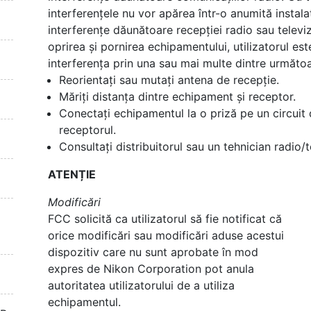
interferențele nu vor apărea într-o anumită insta
interferențe dăunătoare recepției radio sau televiz
oprirea și pornirea echipamentului, utilizatorul es
interferența prin una sau mai multe dintre următoa
Reorientați sau mutați antena de recepție.
Măriți distanța dintre echipament și receptor.
Conectați echipamentul la o priză pe un circuit d
receptorul.
Consultați distribuitorul sau un tehnician radio/
ATENȚIE
Modificări
FCC solicită ca utilizatorul să fie notificat că
orice modificări sau modificări aduse acestui
dispozitiv care nu sunt aprobate în mod
expres de Nikon Corporation pot anula
autoritatea utilizatorului de a utiliza
echipamentul.