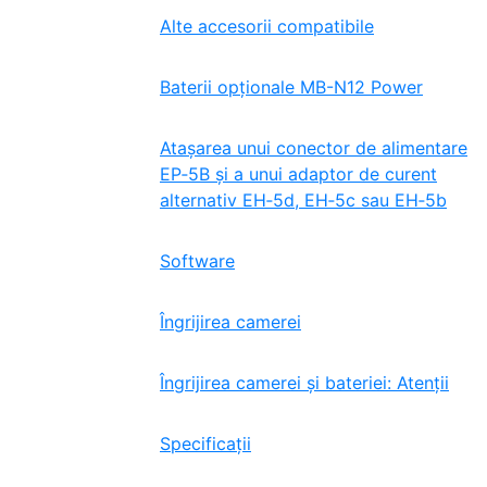
Alte accesorii compatibile
Baterii opționale MB-N12 Power
Atașarea unui conector de alimentare
EP‑5B și a unui adaptor de curent
alternativ EH‑5d, EH‑5c sau EH‑5b
Software
Îngrijirea camerei
Îngrijirea camerei și bateriei: Atenții
Specificații