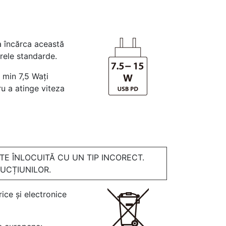
a încărca această
rele standarde.
e min 7,5 Wați
u a atinge viteza
STE ÎNLOCUITĂ CU UN TIP INCORECT.
RUCȚIUNILOR.
ice și electronice