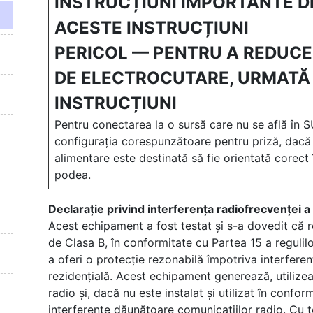
INSTRUCȚIUNI IMPORTANTE 
ACESTE INSTRUCȚIUNI
PERICOL — PENTRU A REDUCE
DE ELECTROCUTARE, URMATĂ 
INSTRUCȚIUNI
Pentru conectarea la o sursă care nu se află în S
configurația corespunzătoare pentru priză, dacă
alimentare este destinată să fie orientată corect
podea.
Declarație privind interferența radiofrecvenței 
Acest echipament a fost testat și s-a dovedit că re
de Clasa B, în conformitate cu Partea 15 a reguli
a oferi o protecție rezonabilă împotriva interferen
rezidențială. Acest echipament generează, utilize
radio și, dacă nu este instalat și utilizat în confo
interferențe dăunătoare comunicațiilor radio. Cu t