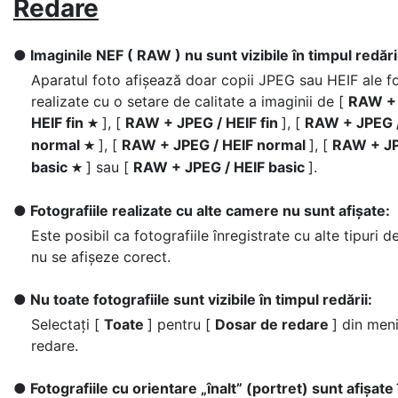
Redare
Imaginile NEF ( RAW ) nu sunt vizibile în timpul redări
Aparatul foto afișează doar copii JPEG sau HEIF ale fo
realizate cu o setare de calitate a imaginii de [
RAW + 
HEIF fin
], [
RAW + JPEG / HEIF fin
], [
RAW + JPEG /
m
normal
], [
RAW + JPEG / HEIF normal
], [
RAW + JP
m
basic
] sau [
RAW + JPEG / HEIF basic
].
m
Fotografiile realizate cu alte camere nu sunt afișate:
Este posibil ca fotografiile înregistrate cu alte tipuri 
nu se afișeze corect.
Nu toate fotografiile sunt vizibile în timpul redării:
Selectați [
Toate
] pentru [
Dosar de redare
] din men
redare.
Fotografiile cu orientare „înalt” (portret) sunt afișate