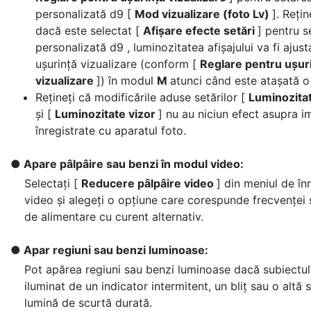
personalizată d9 [
Mod vizualizare (foto Lv)
]. Rețin
dacă este selectat [
Afișare efecte setări
] pentru s
personalizată d9 , luminozitatea afișajului va fi ajus
ușurință vizualizare (conform [
Reglare pentru ușur
vizualizare
]) în modul
M
atunci când este atașată o 
Rețineți că modificările aduse setărilor [
Luminozita
și [
Luminozitate vizor
] nu au niciun efect asupra i
înregistrate cu aparatul foto.
Apare pâlpâire sau benzi în modul video:
Selectați [
Reducere pâlpâire video
] din meniul de în
video și alegeți o opțiune care corespunde frecvenței 
de alimentare cu curent alternativ.
Apar regiuni sau benzi luminoase:
Pot apărea regiuni sau benzi luminoase dacă subiectul
iluminat de un indicator intermitent, un bliț sau o altă 
lumină de scurtă durată.