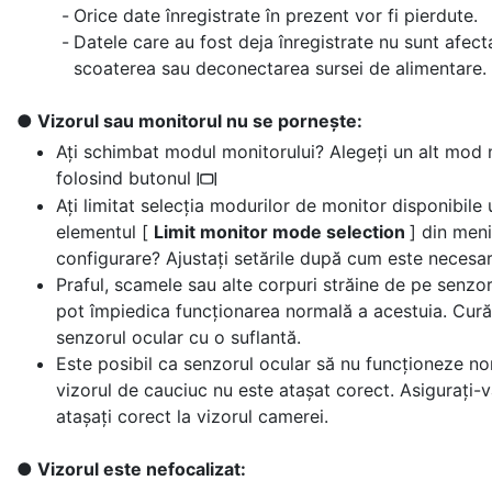
Orice date înregistrate în prezent vor fi pierdute.
Datele care au fost deja înregistrate nu sunt afect
scoaterea sau deconectarea sursei de alimentare.
Vizorul sau monitorul nu se pornește:
Ați schimbat modul monitorului? Alegeți un alt mod
folosind butonul
M
Ați limitat selecția modurilor de monitor disponibile 
elementul [
Limit monitor mode selection
] din meni
configurare? Ajustați setările după cum este necesar
Praful, scamele sau alte corpuri străine de pe senzor
pot împiedica funcționarea normală a acestuia. Cură
senzorul ocular cu o suflantă.
Este posibil ca senzorul ocular să nu funcționeze n
vizorul de cauciuc nu este atașat corect. Asigurați-vă
atașați corect la vizorul camerei.
Vizorul este nefocalizat: