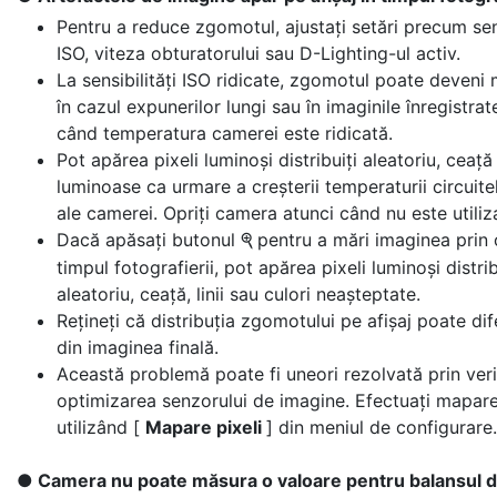
Pentru a reduce zgomotul, ajustați setări precum sen
ISO, viteza obturatorului sau D-Lighting-ul activ.
La sensibilități ISO ridicate, zgomotul poate deveni 
în cazul expunerilor lungi sau în imaginile înregistrat
când temperatura camerei este ridicată.
Pot apărea pixeli luminoși distribuiți aleatoriu, ceaț
luminoase ca urmare a creșterii temperaturii circuite
ale camerei. Opriți camera atunci când nu este utiliz
Dacă apăsați butonul
pentru a mări imaginea prin 
X
timpul fotografierii, pot apărea pixeli luminoși distrib
aleatoriu, ceață, linii sau culori neașteptate.
Rețineți că distribuția zgomotului pe afișaj poate dif
din imaginea finală.
Această problemă poate fi uneori rezolvată prin veri
optimizarea senzorului de imagine. Efectuați maparea
utilizând [
Mapare pixeli
] din meniul de configurare.
Camera nu poate măsura o valoare pentru balansul d