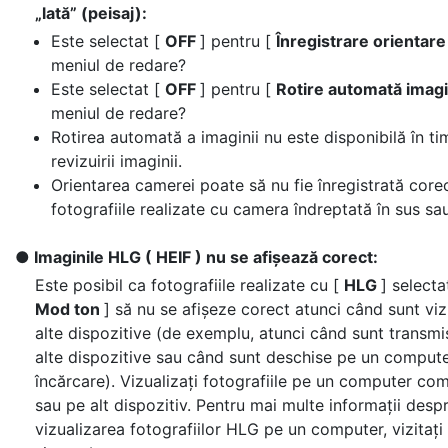
„lată” (peisaj):
Este selectat [
OFF
] pentru [
Înregistrare orientar
meniul de redare?
Este selectat [
OFF
] pentru [
Rotire automată imag
meniul de redare?
Rotirea automată a imaginii nu este disponibilă în ti
revizuirii imaginii.
Orientarea camerei poate să nu fie înregistrată corec
fotografiile realizate cu camera îndreptată în sus sau
Imaginile HLG ( HEIF ) nu se afișează corect:
Este posibil ca fotografiile realizate cu [
HLG
] selecta
Mod ton
] să nu se afișeze corect atunci când sunt viz
alte dispozitive (de exemplu, atunci când sunt transmi
alte dispozitive sau când sunt deschise pe un comput
încărcare). Vizualizați fotografiile pe un computer co
sau pe alt dispozitiv. Pentru mai multe informații desp
vizualizarea fotografiilor HLG pe un computer, vizitați