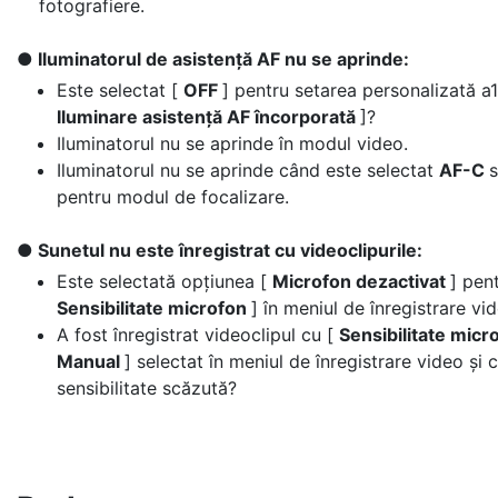
fotografiere.
Iluminatorul de asistență AF nu se aprinde:
Este selectat [
OFF
] pentru setarea personalizată a1
Iluminare asistență AF încorporată
]?
Iluminatorul nu se aprinde în modul video.
Iluminatorul nu se aprinde când este selectat
AF-C
pentru modul de focalizare.
Sunetul nu este înregistrat cu videoclipurile:
Este selectată opțiunea [
Microfon dezactivat
] pent
Sensibilitate microfon
] în meniul de înregistrare vi
A fost înregistrat videoclipul cu [
Sensibilitate mic
Manual
] selectat în meniul de înregistrare video și 
sensibilitate scăzută?