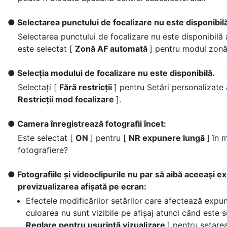
Selectarea punctului de focalizare nu este disponibil
Selectarea punctului de focalizare nu este disponibilă
este selectat [
Zonă AF automată
] pentru modul zonă
Selecția modului de focalizare nu este disponibilă.
Selectați [
Fără restricții
] pentru Setări personalizate 
Restricții mod focalizare
].
Camera înregistrează fotografii încet:
Este selectat [
ON
] pentru [
NR expunere lungă
] în 
fotografiere?
Fotografiile și videoclipurile nu par să aibă aceeași 
previzualizarea afișată pe ecran:
Efectele modificărilor setărilor care afectează expun
culoarea nu sunt vizibile pe afișaj atunci când este s
Reglare pentru ușurință vizualizare
] pentru setare