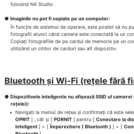
folosind NX Studio .
Imaginile nu pot fi copiate pe un computer:
În funcție de sistemul de operare, este posibil să nu pu
fotografii atunci când camera este conectată la un co
Copiați fotografiile de pe cardul de memorie pe un c
utilizând un cititor de carduri sau alt dispozitiv.
Bluetooth și Wi-Fi (rețele fără fi
Dispozitivele inteligente nu afișează SSID ul camere
rețelei):
Navigați la meniul de rețea și confirmați că este sele
OPRIT
]
,
cât și [
PORNIT
] pentru [
Conectare la dis
inteligent
] > [
Împerechere ( Bluetooth )
] > [
Con
Bluetooth
].