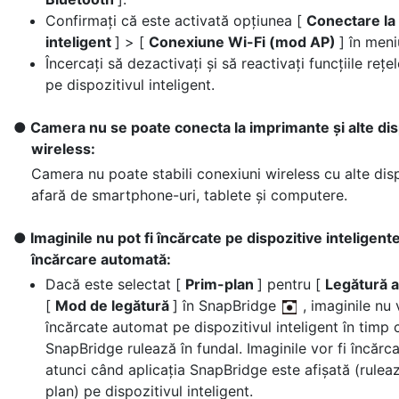
Confirmați că este activată opțiunea [
Conectare la 
inteligent
] > [
Conexiune Wi-Fi (mod AP)
] în meni
Încercați să dezactivați și să reactivați funcțiile rețe
pe dispozitivul inteligent.
Camera nu se poate conecta la imprimante și alte dis
wireless:
Camera nu poate stabili conexiuni wireless cu alte disp
afară de smartphone-uri, tablete și computere.
Imaginile nu pot fi încărcate pe dispozitive inteligent
încărcare automată:
Dacă este selectat [
Prim-plan
] pentru [
Legătură 
[
Mod de legătură
] în SnapBridge
, imaginile nu 
încărcate automat pe dispozitivul inteligent în timp 
SnapBridge rulează în fundal. Imaginile vor fi încărc
atunci când aplicația SnapBridge este afișată (rulea
plan) pe dispozitivul inteligent.