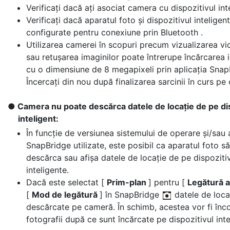
Verificați dacă ați asociat camera cu dispozitivul int
Verificați dacă aparatul foto și dispozitivul inteligen
configurate pentru conexiune prin Bluetooth .
Utilizarea camerei în scopuri precum vizualizarea vid
sau retușarea imaginilor poate întrerupe încărcarea 
cu o dimensiune de 8 megapixeli prin aplicația Snap
Încercați din nou după finalizarea sarcinii în curs pe
Camera nu poate descărca datele de locație de pe dis
inteligent:
În funcție de versiunea sistemului de operare și/sau a
SnapBridge utilizate, este posibil ca aparatul foto s
descărca sau afișa datele de locație de pe dispoziti
inteligente.
Dacă este selectat [
Prim-plan
] pentru [
Legătură 
[
Mod de legătură
] în SnapBridge
datele de locaț
descărcate pe cameră. În schimb, acestea vor fi înc
fotografii după ce sunt încărcate pe dispozitivul inte