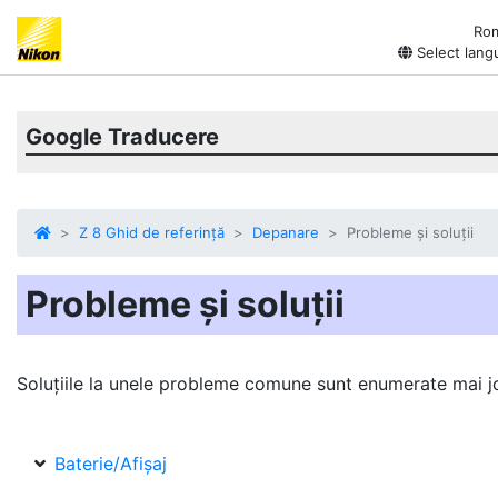
Ro
Select lang
Google Traducere
Z 8 Ghid de referință
Depanare
Probleme și soluții
Probleme și soluții
Soluțiile la unele probleme comune sunt enumerate mai j
Baterie/Afișaj