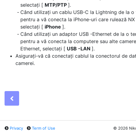
selectați [
MTP/PTP
].
Când utilizați un cablu USB-C la Lightning de la o 
pentru a vă conecta la iPhone-uri care rulează NX 
selectați [
iPhone
].
Când utilizați un adaptor USB -Ethernet de la o te
pentru a vă conecta la computere sau alte camere
Ethernet, selectați [
USB -LAN
].
Asigurați-vă că conectați cablul la conectorul de da
camerei.
Previous
Privacy
Term of Use
©
2026 Nik