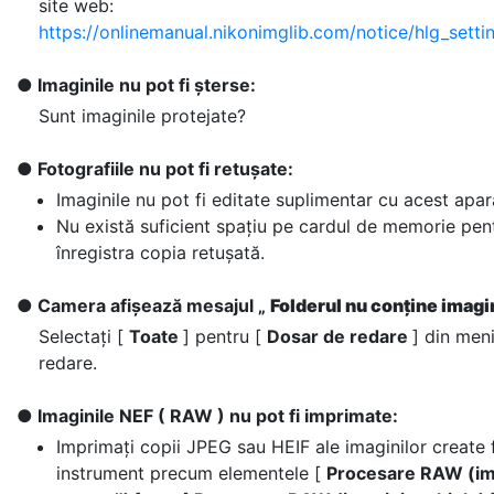
site web:
https://onlinemanual.nikonimglib.com/notice/hlg_setti
Imaginile nu pot fi șterse:
Sunt imaginile protejate?
Fotografiile nu pot fi retușate:
Imaginile nu pot fi editate suplimentar cu acest apar
Nu există suficient spațiu pe cardul de memorie pen
înregistra copia retușată.
Camera afișează mesajul „
Folderul nu conține imagi
Selectați [
Toate
] pentru [
Dosar de redare
] din men
redare.
Imaginile NEF ( RAW ) nu pot fi imprimate:
Imprimați copii JPEG sau HEIF ale imaginilor create 
instrument precum elementele [
Procesare RAW (i