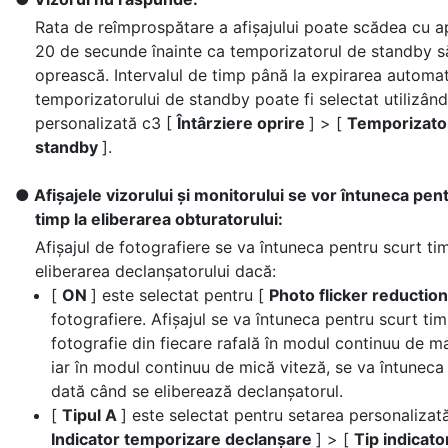
Rata de reîmprospătare a afișajului poate scădea cu a
20 de secunde înainte ca temporizatorul de standby s
oprească. Intervalul de timp până la expirarea automa
temporizatorului de standby poate fi selectat utilizân
personalizată c3 [
Întârziere oprire
] > [
Temporizato
standby
].
Afișajele vizorului și monitorului se vor întuneca pen
timp la eliberarea obturatorului:
Afișajul de fotografiere se va întuneca pentru scurt ti
eliberarea declanșatorului dacă:
[
ON
] este selectat pentru [
Photo flicker reductio
fotografiere. Afișajul se va întuneca pentru scurt ti
fotografie din fiecare rafală în modul continuu de ma
iar în modul continuu de mică viteză, se va întuneca
dată când se eliberează declanșatorul.
[
Tipul A
] este selectat pentru setarea personalizat
Indicator temporizare declanșare
] > [
Tip indicat