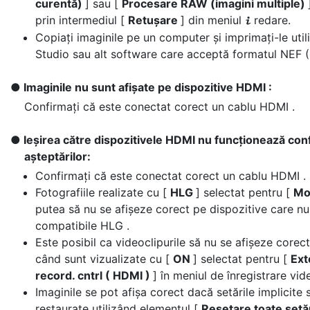
curentă)
] sau [
Procesare RAW (imagini multiple)
prin intermediul [
Retușare
] din meniul
redare.
i
Copiați imaginile pe un computer și imprimați-le uti
Studio sau alt software care acceptă formatul NEF (
Imaginile nu sunt afișate pe dispozitive HDMI :
Confirmați că este conectat corect un cablu HDMI .
Ieșirea către dispozitivele HDMI nu funcționează co
așteptărilor:
Confirmați că este conectat corect un cablu HDMI .
Fotografiile realizate cu [
HLG
] selectat pentru [
Mo
putea să nu se afișeze corect pe dispozitive care nu
compatibile HLG .
Este posibil ca videoclipurile să nu se afișeze corect
când sunt vizualizate cu [
ON
] selectat pentru [
Ext
record. cntrl ( HDMI )
] în meniul de înregistrare vid
Imaginile se pot afișa corect dacă setările implicite 
restaurate utilizând elementul [
Resetare toate setă