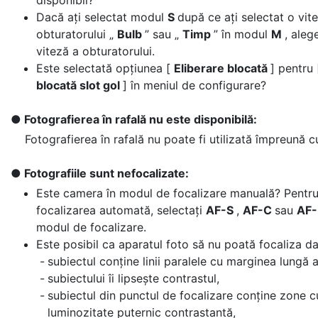
disponibil?
Dacă ați selectat modul
S
după ce ați selectat o vit
obturatorului „
Bulb
” sau „
Timp
” în modul
M
, aleg
viteză a obturatorului.
Este selectată opțiunea [
Eliberare blocată
] pentru
blocată slot gol
] în meniul de configurare?
Fotografierea în rafală nu este disponibilă:
Fotografierea în rafală nu poate fi utilizată împreună 
Fotografiile sunt nefocalizate:
Este camera în modul de focalizare manuală? Pentru
focalizarea automată, selectați
AF-S
,
AF-C
sau
AF
modul de focalizare.
Este posibil ca aparatul foto să nu poată focaliza d
subiectul conține linii paralele cu marginea lungă a
subiectului îi lipsește contrastul,
subiectul din punctul de focalizare conține zone c
luminozitate puternic contrastantă,