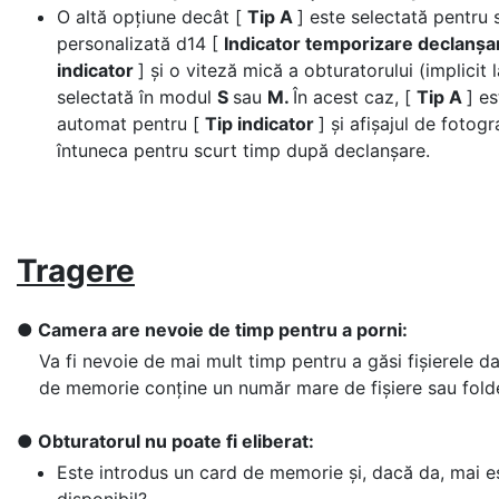
O altă opțiune decât [
Tip A
] este selectată pentru 
personalizată d14 [
Indicator temporizare declanș
indicator
] și o viteză mică a obturatorului (implicit l
selectată în modul
S
sau
M.
În acest caz, [
Tip A
] es
automat pentru [
Tip indicator
] și afișajul de fotogr
întuneca pentru scurt timp după declanșare.
Tragere
Camera are nevoie de timp pentru a porni:
Va fi nevoie de mai mult timp pentru a găsi fișierele d
de memorie conține un număr mare de fișiere sau fold
Obturatorul nu poate fi eliberat:
Este introdus un card de memorie și, dacă da, mai e