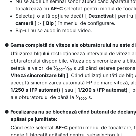
Nu se aude un semnal sonor atunci când aparatul fo
focalizează cu
AF-C
selectat pentru modul de focali
Selectați o altă opțiune decât [
Dezactivat
] pentru 
cameră
] > [
Bip
] în meniul de configurare.
Bip-ul nu se aude în modul video.
Gama completă de viteze ale obturatorului nu este di
Utilizarea blițului restricționează intervalul de viteze a
obturatorului disponibile. Viteza de sincronizare a blițu
setată la valori de ¹⁄₂₀₀–¹⁄₆₀ s utilizând setarea persona
Viteză sincronizare bliț
]. Când utilizați unități de bliț
acceptă sincronizarea automată FP de mare viteză, ale
1/250 s (FP automat)
] sau [
1/200 s (FP automat)
] p
ale obturatorului de până la ¹⁄₈₀₀₀ s.
Focalizarea nu se blochează când butonul de declan
apăsat pe jumătate:
Când este selectat
AF-C
pentru modul de focalizare, 
poate fi blocată apăsând centrul subselectorului.