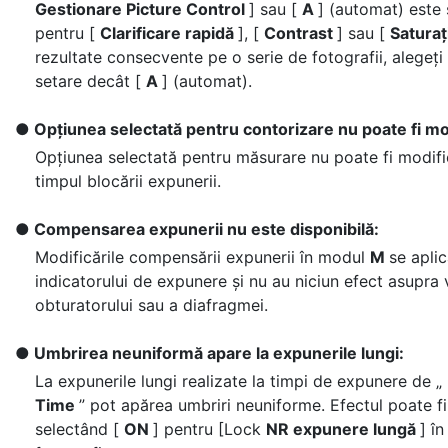
Gestionare Picture Control
] sau [
A
] (automat) este 
pentru [
Clarificare rapidă
], [
Contrast
] sau [
Satura
rezultate consecvente pe o serie de fotografii, alegeți 
setare decât [
A
] (automat).
Opțiunea selectată pentru contorizare nu poate fi mo
Opțiunea selectată pentru măsurare nu poate fi modifi
timpul blocării expunerii.
Compensarea expunerii nu este disponibilă:
Modificările compensării expunerii în modul
M
se apli
indicatorului de expunere și nu au niciun efect asupra 
obturatorului sau a diafragmei.
Umbrirea neuniformă apare la expunerile lungi:
La expunerile lungi realizate la timpi de expunere de „
Time
” pot apărea umbriri neuniforme. Efectul poate f
selectând [
ON
] pentru [Lock
NR expunere lungă
] î