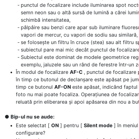
punctul de focalizare include iluminarea spot noc
semn neon sau o altă sursă de lumină a cărei lumin
schimbă intensitatea,
pâlpâire sau benzi care apar sub iluminare fluores
vapori de mercur, cu vapori de sodiu sau similară,
se folosește un filtru în cruce (stea) sau alt filtru s
subiectul pare mai mic decât punctul de focalizar
Subiectul este dominat de modele geometrice reg
exemplu, jaluzele sau un rând de ferestre într-un z
În modul de focalizare
AF-C
, punctul de focalizare 
în timp ce butonul de declanșare este apăsat pe jum
timp ce butonul
AF-ON
este apăsat, indicând faptul
foto nu mai poate focaliza. Operațiunea de focalizar
reluată prin eliberarea și apoi apăsarea din nou a bu
Bip-ul nu se aude:
Este selectat [
ON
] pentru [
Silent mode
] în meniul
configurare?