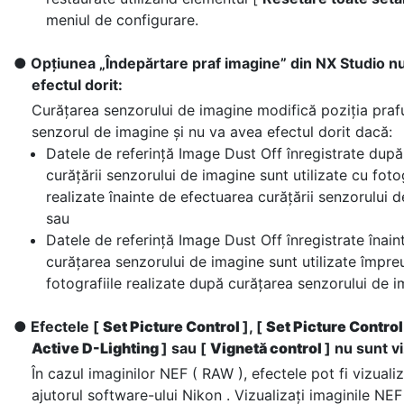
meniul de configurare.
Opțiunea „Îndepărtare praf imagine” din NX Studio n
efectul dorit:
Curățarea senzorului de imagine modifică poziția praf
senzorul de imagine și nu va avea efectul dorit dacă:
Datele de referință Image Dust Off înregistrate dup
curățării senzorului de imagine sunt utilizate cu fotog
realizate înainte de efectuarea curățării senzorului 
sau
Datele de referință Image Dust Off înregistrate înain
curățarea senzorului de imagine sunt utilizate împre
fotografiile realizate după curățarea senzorului de i
Efectele [
Set Picture Control
], [
Set Picture Control
Active D-Lighting
] sau [
Vignetă control
] nu sunt vi
În cazul imaginilor NEF ( RAW ), efectele pot fi vizuali
ajutorul software-ului Nikon . Vizualizați imaginile NE