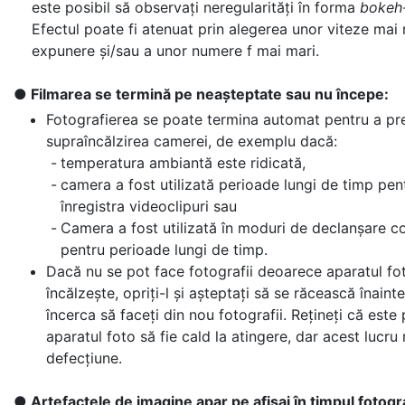
este posibil să observați neregularități în forma
bokeh
Efectul poate fi atenuat prin alegerea unor viteze mai 
expunere și/sau a unor numere f mai mari.
Filmarea se termină pe neașteptate sau nu începe:
Fotografierea se poate termina automat pentru a pr
supraîncălzirea camerei, de exemplu dacă:
temperatura ambiantă este ridicată,
camera a fost utilizată perioade lungi de timp pen
înregistra videoclipuri sau
Camera a fost utilizată în moduri de declanșare c
pentru perioade lungi de timp.
Dacă nu se pot face fotografii deoarece aparatul fo
încălzește, opriți-l și așteptați să se răcească înaint
încerca să faceți din nou fotografii. Rețineți că este 
aparatul foto să fie cald la atingere, dar acest lucru
defecțiune.
Artefactele de imagine apar pe afișaj în timpul fotogra