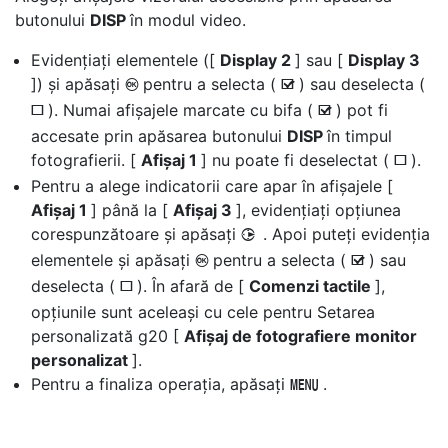
butonului
DISP
în modul video.
Evidențiați elementele ([
Display 2
] sau [
Display 3
]) și apăsați
pentru a selecta (
) sau deselecta (
J
M
). Numai afișajele marcate cu bifa (
) pot fi
U
M
accesate prin apăsarea butonului
DISP
în timpul
fotografierii. [
Afișaj 1
] nu poate fi deselectat (
).
U
Pentru a alege indicatorii care apar în afișajele [
Afișaj 1
] până la [
Afișaj 3
], evidențiați opțiunea
corespunzătoare și apăsați
. Apoi puteți evidenția
2
elementele și apăsați
pentru a selecta (
) sau
J
M
deselecta (
). În afară de [
Comenzi tactile
],
U
opțiunile sunt aceleași cu cele pentru Setarea
personalizată g20 [
Afișaj de fotografiere monitor
personalizat
].
Pentru a finaliza operația, apăsați
.
G