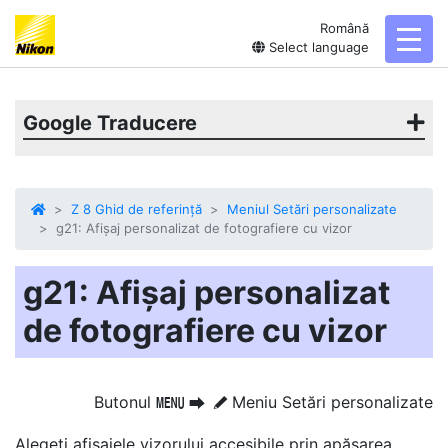
Română
toggl
Select language
Google Traducere
Z 8 Ghid de referință
Meniul Setări personalizate
g21: Afișaj personalizat de fotografiere cu vizor
g21: Afișaj personalizat
de fotografiere cu vizor
Butonul
Meniu Setări personalizate
G
U
A
Alegeți afișajele vizorului accesibile prin apăsarea