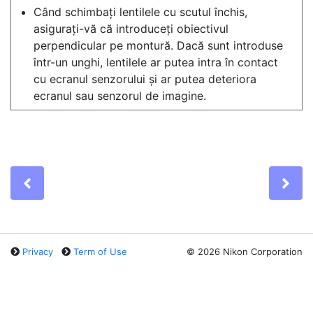
Când schimbați lentilele cu scutul închis,
asigurați-vă că introduceți obiectivul
perpendicular pe montură. Dacă sunt introduse
într-un unghi, lentilele ar putea intra în contact
cu ecranul senzorului și ar putea deteriora
ecranul sau senzorul de imagine.
Previous
Ne
Privacy
Term of Use
©
2026 Nikon Corporation