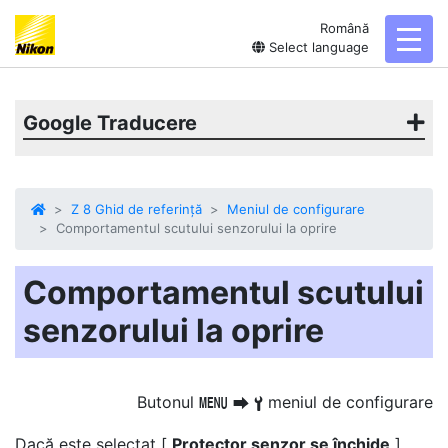
Română
toggl
Select language
Google Traducere
Z 8 Ghid de referință
Meniul de configurare
Comportamentul scutului senzorului la oprire
Comportamentul scutului
senzorului la oprire
Butonul
meniul de configurare
G
U
B
Dacă este selectat [
Protector senzor se închide
],