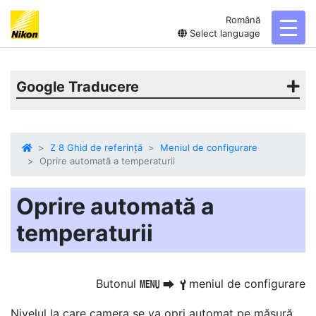
Română
toggl
Select language
Google Traducere
Z 8 Ghid de referință
Meniul de configurare
Oprire automată a temperaturii
Oprire automată a
temperaturii
Butonul
meniul de configurare
G
U
B
Nivelul la care camera se va opri automat pe măsură