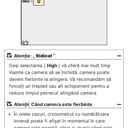
Atenție: „
Ridicat
”
Deși selectarea [
High
] vă oferă mai mult timp
înainte ca camera să se închidă, camera poate
deveni fierbinte la atingere. Vă recomandăm să
folosiți un trepied sau alt echipament pentru a
reduce timpul petrecut atingând camera.
Atenții: Când camera este fierbinte
În unele cazuri, cronometrul cu numărătoare
inversă poate fi afișat în momentul în care
camera este pornită, chiar și atunci când este