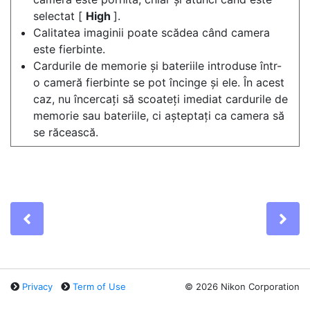
selectat [
High
].
Calitatea imaginii poate scădea când camera
este fierbinte.
Cardurile de memorie și bateriile introduse într-
o cameră fierbinte se pot încinge și ele. În acest
caz, nu încercați să scoateți imediat cardurile de
memorie sau bateriile, ci așteptați ca camera să
se răcească.
Previous
Ne
Privacy
Term of Use
©
2026 Nikon Corporation