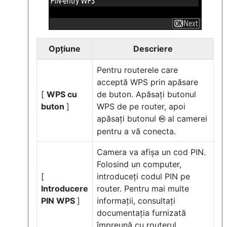
Opţiune
Descriere
Pentru routerele care
acceptă WPS prin apăsare
[
WPS cu
de buton. Apăsați butonul
buton
]
WPS de pe router, apoi
apăsați butonul
al camerei
J
pentru a vă conecta.
Camera va afișa un cod PIN.
Folosind un computer,
[
introduceți codul PIN pe
Introducere
router. Pentru mai multe
PIN WPS
]
informații, consultați
documentația furnizată
împreună cu routerul.