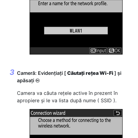
Cameră: Evidențiați [
Căutați rețea Wi-Fi
] și
apăsați
J
Camera va căuta rețele active în prezent în
apropiere și le va lista după nume ( SSID ).