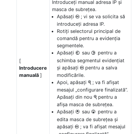
Introduceți manual adresa IP și
masca de subrețea.
Apăsați
; vi se va solicita să
J
introduceți adresa IP.
Rotiți selectorul principal de
comandă pentru a evidenția
segmentele.
Apăsați
sau
pentru a
4
2
schimba segmentul evidențiat
[
și apăsați
pentru a salva
Introducere
J
manuală
]
modificările.
Apoi, apăsați
; va fi afișat
X
mesajul „configurare finalizată”.
Apăsați din nou
pentru a
X
afișa masca de subrețea.
Apăsați
sau
pentru a
1
3
edita masca de subrețea și
apăsați
; va fi afișat mesajul
J