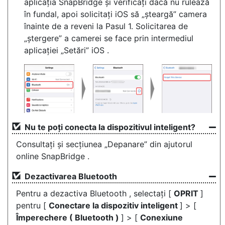
aplicația SnapBridge și verificați dacă nu rulează
în fundal, apoi solicitați iOS să „șteargă” camera
înainte de a reveni la Pasul 1. Solicitarea de
„ștergere” a camerei se face prin intermediul
aplicației „Setări” iOS .
Nu te poți conecta la dispozitivul inteligent?
Consultați și secțiunea „Depanare” din ajutorul
online SnapBridge .
Dezactivarea Bluetooth
Pentru a dezactiva Bluetooth , selectați [
OPRIT
]
pentru [
Conectare la dispozitiv inteligent
] > [
Împerechere ( Bluetooth )
] > [
Conexiune