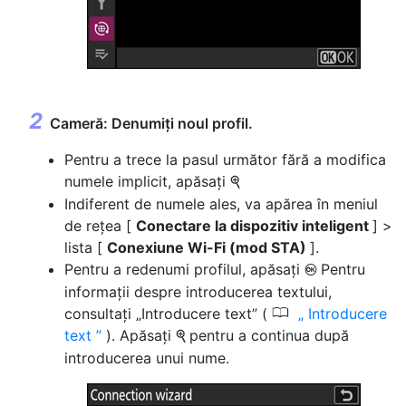
Cameră: Denumiți noul profil.
Pentru a trece la pasul următor fără a modifica
numele implicit, apăsați
X
Indiferent de numele ales, va apărea în meniul
de rețea [
Conectare la dispozitiv inteligent
] >
lista [
Conexiune Wi-Fi (mod STA)
].
Pentru a redenumi profilul, apăsați
Pentru
J
informații despre introducerea textului,
0
consultați „Introducere text” (
Introducere
text
). Apăsați
pentru a continua după
X
introducerea unui nume.