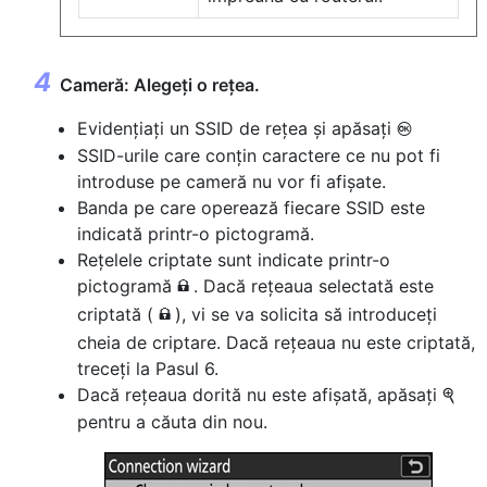
Cameră: Alegeți o rețea.
Evidențiați un SSID de rețea și apăsați
J
SSID-urile care conțin caractere ce nu pot fi
introduse pe cameră nu vor fi afișate.
Banda pe care operează fiecare SSID este
indicată printr-o pictogramă.
Rețelele criptate sunt indicate printr-o
pictogramă
. Dacă rețeaua selectată este
h
criptată (
), vi se va solicita să introduceți
h
cheia de criptare. Dacă rețeaua nu este criptată,
treceți la Pasul 6.
Dacă rețeaua dorită nu este afișată, apăsați
X
pentru a căuta din nou.