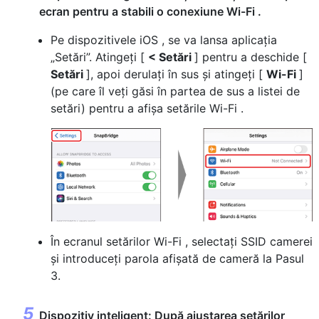
ecran pentru a stabili o conexiune Wi-Fi .
Pe dispozitivele iOS , se va lansa aplicația
„Setări”. Atingeți [
< Setări
] pentru a deschide [
Setări
], apoi derulați în sus și atingeți [
Wi-Fi
]
(pe care îl veți găsi în partea de sus a listei de
setări) pentru a afișa setările Wi-Fi .
În ecranul setărilor Wi-Fi , selectați SSID camerei
și introduceți parola afișată de cameră la Pasul
3.
Dispozitiv inteligent: După ajustarea setărilor