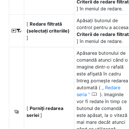
Criterii de redare filtra
] în meniul de redare.
Apăsați butonul de
[
Redare filtrată
control pentru a accesa
(selectați criteriile)
N
Criterii de redare filtra
]
] în meniul de redare.
Apăsarea butonului de
comandă atunci când o
imagine dintr-o rafală
este afișată în cadru
întreg pornește redarea
automată (
Redare
0
seria
). Imaginile
vor fi redate în timp ce
[
Porniți redarea
butonul de comandă
O
seriei
]
este apăsat, la o viteză
mai mare decât atunci