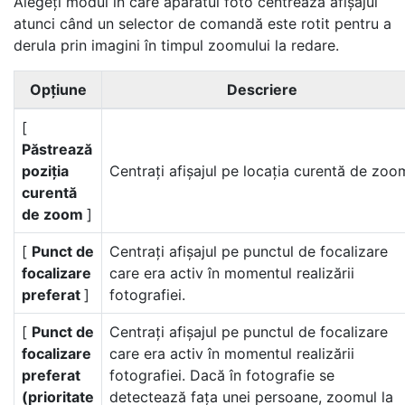
Alegeți modul în care aparatul foto centrează afișajul
atunci când un selector de comandă este rotit pentru a
derula prin imagini în timpul zoomului la redare.
Opţiune
Descriere
[
Păstrează
poziția
Centrați afișajul pe locația curentă de zoo
curentă
de zoom
]
[
Punct de
Centrați afișajul pe punctul de focalizare
focalizare
care era activ în momentul realizării
preferat
]
fotografiei.
[
Punct de
Centrați afișajul pe punctul de focalizare
focalizare
care era activ în momentul realizării
preferat
fotografiei. Dacă în fotografie se
(prioritate
detectează fața unei persoane, zoomul la