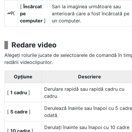
[
Încărcat
Sari la imaginea următoare sau
pe
anterioară care a fost încărcată pe
K
computer
]
un computer.
Redare video
Alegeți rolurile jucate de selectoarele de comandă în tim
redării videoclipurilor.
Opţiune
Descriere
Derulare rapidă sau rapidă cadru cu
[
1 cadru
]
cadru.
Derulează înainte sau înapoi cu 5 cadr
[
5 cadre
]
odată.
Derulați înainte sau înapoi cu 10 cadre
[
10 cadre
]