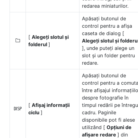
redarea miniaturilor.
Apăsați butonul de
control pentru a afișa
caseta de dialog [
[
Alegeți slotul și
Alegeți slotul și folderu
W
folderul
]
], unde puteți alege un
slot și un folder pentru
redare.
Apăsați butonul de
control pentru a comut
între afișajul informațiil
despre fotografie în
[
Afișaj informații
timpul redării pe întregu
M
ciclu
]
cadru. Paginile
disponibile pot fi alese
utilizând [
Opțiuni de
afișare redare
] din