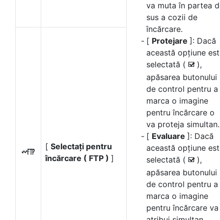
va muta în partea 
sus a cozii de
încărcare.
[
Protejare
]: Dacă
această opțiune es
selectată (
),
M
apăsarea butonului
de control pentru a
marca o imagine
pentru încărcare o
va proteja simultan.
[
Evaluare
]: Dacă
[
Selectați pentru
această opțiune es
N
încărcare ( FTP )
]
selectată (
),
M
apăsarea butonului
de control pentru a
marca o imagine
pentru încărcare va
atribui simultan