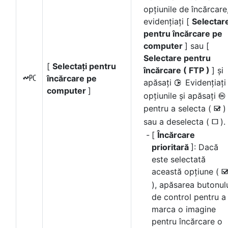
opțiunile de încărcare
evidențiați [
Selectar
pentru încărcare pe
computer
] sau [
Selectare pentru
[
Selectați pentru
încărcare ( FTP )
] și
încărcare pe
K
apăsați
Evidențiați
2
computer
]
opțiunile și apăsați
J
pentru a selecta (
)
M
sau a deselecta (
).
U
[
Încărcare
prioritară
]: Dacă
este selectată
această opțiune (
), apăsarea butonul
de control pentru a
marca o imagine
pentru încărcare o