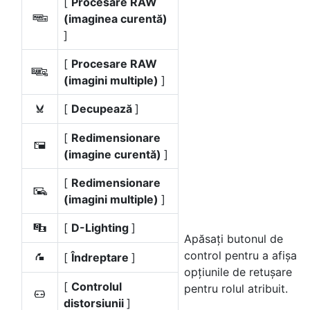
[
Procesare RAW
(imaginea curentă)
7
]
[
Procesare RAW
e
(imagini multiple)
]
[
Decupează
]
k
[
Redimensionare
8
(imagine curentă)
]
[
Redimensionare
f
(imagini multiple)
]
[
D-Lighting
]
i
Apăsați butonul de
control pentru a afișa
[
Îndreptare
]
Z
opțiunile de retușare
[
Controlul
pentru rolul atribuit.
a
distorsiunii
]