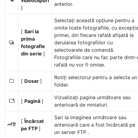
videoclipuri
1
anterior.
]
Selectați această opțiune pentru a
omite toate fotografiile, cu excepți
[
Sari la
primei, din fiecare rafală afișată la
prima
derularea fotografiilor cu
c
fotografie
selectoarele de comandă.
din serie
]
Fotografiile care nu fac parte dintr-
rafală nu vor fi omise.
Rotiți selectorul pentru a selecta un
[
Dosar
]
W
folder.
Vizualizați pagina următoare sau
[
Pagină
]
7
anterioară de miniaturi.
Sari la imaginea următoare sau
[
Încărcat
anterioară care a fost încărcată pe
N
pe FTP
]
un server FTP .