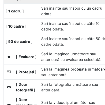
Sari înainte sau înapoi cu un cadru
[
1 cadru
]
odată.
Sari înainte sau înapoi cu câte 10
[
10 cadre
]
cadre odată.
Sari înainte sau înapoi cu câte 50 d
[
50 de cadre
]
cadre odată.
Sari la imaginea următoare sau
[
Evaluare
]
c
anterioară cu evaluarea selectată.
Sari la imaginea protejată următoar
[
Protejați
]
P
sau anterioară.
[
Doar
Sari la fotografia următoare sau
C
fotografii
]
anterioară.
[
Doar
Sari la videoclipul următor sau