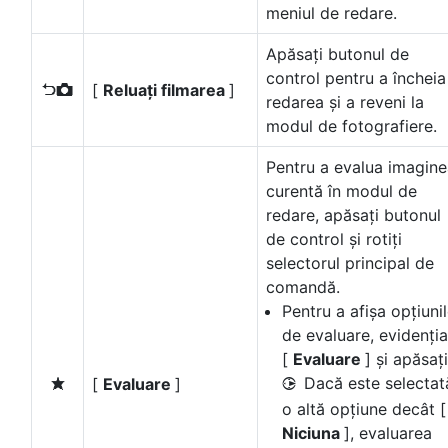
meniul de redare.
Apăsați butonul de
control pentru a încheia
[
Reluați filmarea
]
P
redarea și a reveni la
modul de fotografiere.
Pentru a evalua imagin
curentă în modul de
redare, apăsați butonul
de control și rotiți
selectorul principal de
comandă.
Pentru a afișa opțiuni
de evaluare, evidenția
[
Evaluare
] și apăsați
Dacă este selectat
[
Evaluare
]
c
2
o altă opțiune decât [
Niciuna
], evaluarea