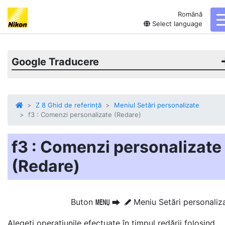
Română
Select language
Google Traducere
Z 8 Ghid de referință
Meniul Setări personalizate
f3 : Comenzi personalizate (Redare)
f3 : Comenzi personalizate
(Redare)
Buton
Meniu Setări personaliz
G
U
A
Alegeți operațiunile efectuate în timpul redării folosind