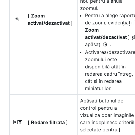
nou pentru a anula
zoomul.
Pentru a alege raport
[
Zoom
p
de zoom, evidențiați [
activat/dezactivat
]
Zoom
activat/dezactivat
] și
apăsați
.
2
Activarea/dezactivar
zoomului este
disponibilă atât în
redarea cadru întreg,
cât și în redarea
miniaturilor.
Apăsați butonul de
control pentru a
vizualiza doar imaginile
[
Redare filtrată
]
care îndeplinesc criteriil
l
selectate pentru [