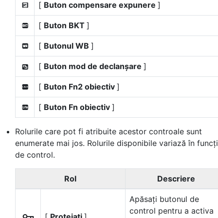
[
Buton compensare expunere
]
E
[
Buton BKT
]
r
[
Butonul WB
]
C
[
Buton mod de declanșare
]
l
[
Buton Fn2 obiectiv
]
3
[
Buton Fn obiectiv
]
S
Rolurile care pot fi atribuite acestor controale sunt
enumerate mai jos. Rolurile disponibile variază în funcț
de control.
Rol
Descriere
Apăsați butonul de
control pentru a activa
[
Protejați
]
g