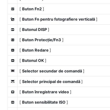
[
Buton Fn2
]
x
[
Buton Fn pentru fotografiere verticală
]
k
[
Butonul DISP
]
D
[
Buton Protecție/Fn3
]
1
[
Buton Redare
]
q
[
Butonul OK
]
p
[
Selector secundar de comandă
]
3
[
Selector principal de comandă
]
y
[
Buton înregistrare video
]
z
[
Buton sensibilitate ISO
]
F