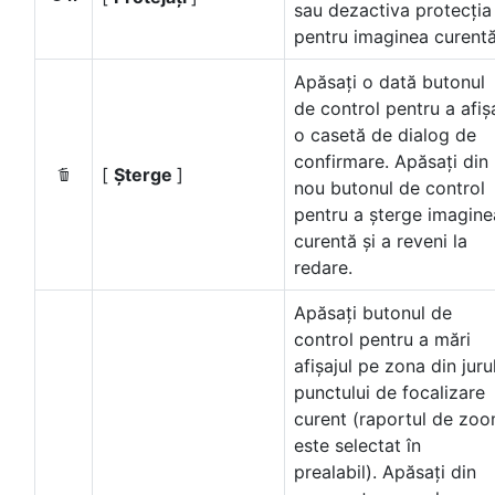
sau dezactiva protecția
pentru imaginea curentă
Apăsați o dată butonul
de control pentru a afiș
o casetă de dialog de
confirmare. Apăsați din
[
Șterge
]
O
nou butonul de control
pentru a șterge imagine
curentă și a reveni la
redare.
Apăsați butonul de
control pentru a mări
afișajul pe zona din juru
punctului de focalizare
curent (raportul de zo
este selectat în
prealabil). Apăsați din