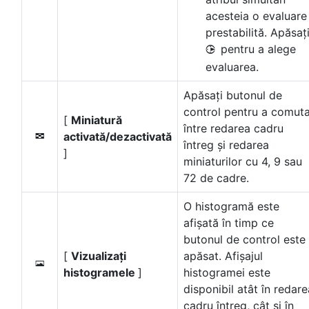
acesteia o evaluare
prestabilită. Apăsaț
pentru a alege
2
evaluarea.
Apăsați butonul de
control pentru a comut
[
Miniatură
între redarea cadru
activată/dezactivată
n
întreg și redarea
]
miniaturilor cu 4, 9 sau
72 de cadre.
O histogramă este
afișată în timp ce
butonul de control este
[
Vizualizați
apăsat. Afișajul
o
histogramele
]
histogramei este
disponibil atât în redare
cadru întreg, cât și în