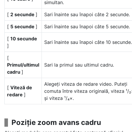
simultan.
[
2 secunde
]
Sari înainte sau înapoi câte 2 secunde.
[
5 secunde
]
Sari înainte sau înapoi câte 5 secunde.
[
10 secunde
Sari înainte sau înapoi câte 10 secunde.
]
[
Primul/ultimul
Sari la primul sau ultimul cadru.
cadru
]
Alegeți viteza de redare video. Puteți
[
Viteză de
comuta între viteza originală, viteza ¹/
redare
]
și viteza ¹/₄×.
Poziție zoom avans cadru