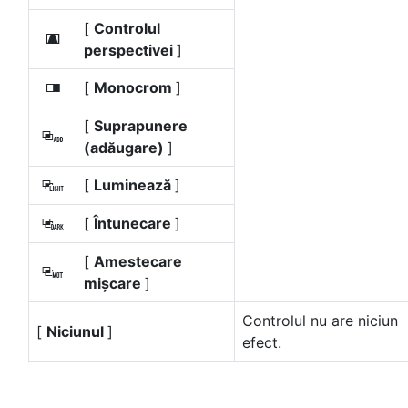
[
Controlul
e
perspectivei
]
[
Monocrom
]
l
[
Suprapunere
g
(adăugare)
]
[
Luminează
]
h
[
Întunecare
]
i
[
Amestecare
j
mișcare
]
Controlul nu are niciun
[
Niciunul
]
efect.