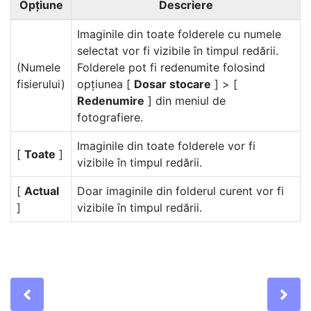
Opțiune
Descriere
Imaginile din toate folderele cu numele
selectat vor fi vizibile în timpul redării.
(Numele
Folderele pot fi redenumite folosind
fisierului)
opțiunea [
Dosar stocare
] > [
Redenumire
] din meniul de
fotografiere.
Imaginile din toate folderele vor fi
[
Toate
]
vizibile în timpul redării.
[
Actual
Doar imaginile din folderul curent vor fi
]
vizibile în timpul redării.
Previous
Ne