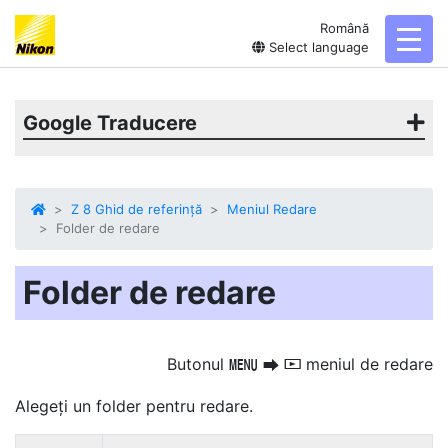
Română
toggl
Select language
Google Traducere
Z 8 Ghid de referință
Meniul Redare
Folder de redare
Folder de redare
Butonul
meniul de redare
G
U
D
Alegeți un folder pentru redare.