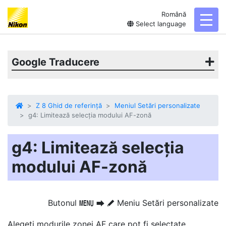
Română
toggl
Select language
Google Traducere
Z 8 Ghid de referință
Meniul Setări personalizate
g4: Limitează selecția modului AF-zonă
g4: Limitează selecția
modului AF-zonă
Butonul
Meniu Setări personalizate
G
U
A
Alegeți modurile zonei AF care pot fi selectate