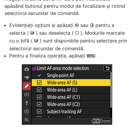
apăsând butonul pentru modul de focalizare și rotind
selectorul secundar de comandă.
Evidențiați opțiuni și apăsați
sau
pentru a
J
2
selecta (
) sau deselecta (
). Modurile marcate
M
U
cu o bifă (
) sunt disponibile pentru selectare prin
M
selectorul secundar de comandă.
Pentru a finaliza operația, apăsați
.
G