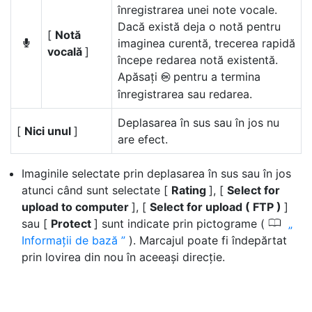
înregistrarea unei note vocale.
Dacă există deja o notă pentru
[
Notă
imaginea curentă, trecerea rapidă
b
vocală
]
începe redarea notă existentă.
Apăsați
pentru a termina
J
înregistrarea sau redarea.
Deplasarea în sus sau în jos nu
[
Nici unul
]
are efect.
Imaginile selectate prin deplasarea în sus sau în jos
atunci când sunt selectate [
Rating
], [
Select for
upload to computer
], [
Select for upload ( FTP )
]
0
sau [
Protect
] sunt indicate prin pictograme (
Informații de bază
). Marcajul poate fi îndepărtat
prin lovirea din nou în aceeași direcție.