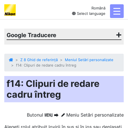
Română
toggl
Select language
Google Traducere
Z 8 Ghid de referință
Meniul Setări personalizate
f14: Clipuri de redare cadru întreg
f14: Clipuri de redare
cadru întreg
Butonul
Meniu Setări personalizate
G
U
A
Alegeți rolul atribuit lovirii în sus și în jos sau deplasați