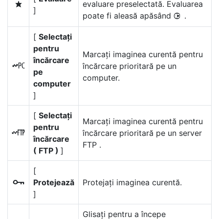
evaluare preselectată. Evaluarea
c
]
poate fi aleasă apăsând
.
2
[
Selectați
pentru
Marcați imaginea curentă pentru
încărcare
încărcare prioritară pe un
K
pe
computer.
computer
]
[
Selectați
Marcați imaginea curentă pentru
pentru
încărcare prioritară pe un server
N
încărcare
FTP .
( FTP )
]
[
Protejează
Protejați imaginea curentă.
g
]
Glisați pentru a începe