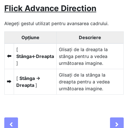
Flick Advance Direction
Alegeți gestul utilizat pentru avansarea cadrului.
Opţiune
Descriere
[
Glisați de la dreapta la
Stânga←Dreapta
stânga pentru a vedea
S
]
următoarea imagine.
Glisați de la stânga la
[
Stânga →
dreapta pentru a vedea
T
Dreapta
]
următoarea imagine.
Previous
Ne