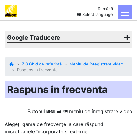
Română
toggl
Select language
Google Traducere
Z 8 Ghid de referință
Meniul de înregistrare video
Raspuns in frecventa
Raspuns in frecventa
Butonul
meniu de înregistrare video
G
U
1
Alegeți gama de frecvențe la care răspund
microfoanele încorporate și externe.