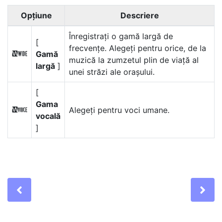
Opțiune
Descriere
Înregistrați o gamă largă de
[
frecvențe. Alegeți pentru orice, de la
Gamă
S
muzică la zumzetul plin de viață al
largă
]
unei străzi ale orașului.
[
Gama
Alegeți pentru voci umane.
T
vocală
]
Previous
Ne