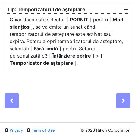
Temporizatorul de așteptare
Chiar dacă este selectat [
PORNIT
] pentru [
Mod
silențios
], se va emite un sunet când
temporizatorul de așteptare este activat sau
expiră. Pentru a opri temporizatorul de așteptare,
selectați [
Fără limită
] pentru Setarea
personalizată c3 [
Întârziere oprire
] > [
Temporizator de așteptare
].
Previous
Ne
Privacy
Term of Use
©
2026 Nikon Corporation