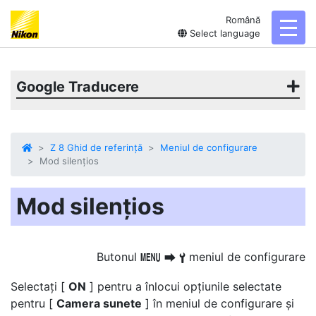
Română
toggl
Select language
Google Traducere
Z 8 Ghid de referință
Meniul de configurare
Mod silențios
Mod silențios
Butonul
meniul de configurare
G
U
B
Selectați [
ON
] pentru a înlocui opțiunile selectate
pentru [
Camera sunete
] în meniul de configurare și