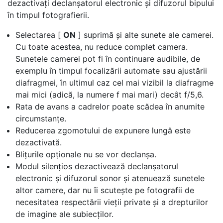
dezactivați declanșatorul electronic și difuzorul bipului
în timpul fotografierii.
Selectarea [
ON
] suprimă și alte sunete ale camerei.
Cu toate acestea, nu reduce complet camera.
Sunetele camerei pot fi în continuare audibile, de
exemplu în timpul focalizării automate sau ajustării
diafragmei, în ultimul caz cel mai vizibil la diafragme
mai mici (adică, la numere f mai mari) decât f/5,6.
Rata de avans a cadrelor poate scădea în anumite
circumstanțe.
Reducerea zgomotului de expunere lungă este
dezactivată.
Blițurile opționale nu se vor declanșa.
Modul silențios dezactivează declanșatorul
electronic și difuzorul sonor și atenuează sunetele
altor camere, dar nu îi scutește pe fotografii de
necesitatea respectării vieții private și a drepturilor
de imagine ale subiecților.