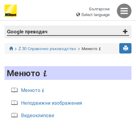
Български
Select language
Google преводач
Z 30 Справочно ръководство
Менюто
i
Менюто
i
Менюто
i
Неподвижни изображения
Видеоклипове