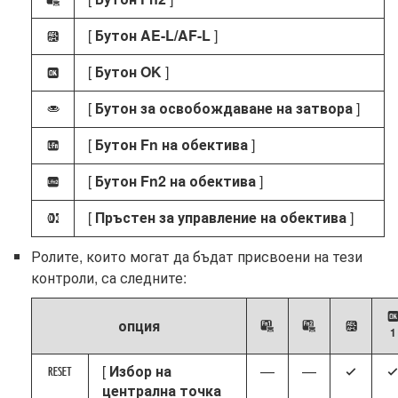
y
[
Бутон AE-L/AF-L
]
j
[
Бутон OK
]
k
[
Бутон за освобождаване на затвора
]
G
[
Бутон Fn на обектива
]
S
[
Бутон Fn2 на обектива
]
3
[
Пръстен за управление на обектива
]
l
Ролите, които могат да бъдат присвоени на тези
контроли, са следните:
опция
j
w
y
1
[
Избор на
—
—
K
4
4
централна точка