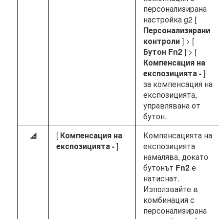
персонализирана
настройка g2 [
Персонализирани
контроли
] > [
Бутон Fn2
] > [
Компенсация на
експозицията -
]
за компенсация на
експозицията,
управлявана от
бутон.
[
Компенсация на
Компенсацията на
h
експозицията -
]
експозицията
намалява, докато
бутонът
Fn2
е
натиснат.
Използвайте в
комбинация с
персонализирана