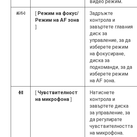
видео режим.
[
Режим на фокус/
Задръжте
z
Режим на AF зона
контрола и
]
завъртете главния
диск за
управление, за да
изберете режим
на фокусиране,
диска за
подкоманди, за да
изберете режим
на AF зона.
[
Чувствителност
Натиснете
H
на микрофона
]
контрола и
завъртете диска
за управление, за
да регулирате
чувствителността
на микрофона.