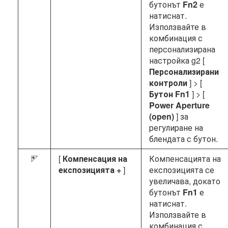
бутонът
Fn2
е
натиснат.
Използвайте в
комбинация с
персонализирана
настройка g2 [
Персонализирани
контроли
] > [
Бутон Fn1
] > [
Power Aperture
(open)
] за
регулиране на
блендата с бутон.
[
Компенсация на
Компенсацията на
i
експозицията +
]
експозицията се
увеличава, докато
бутонът
Fn1
е
натиснат.
Използвайте в
комбинация с