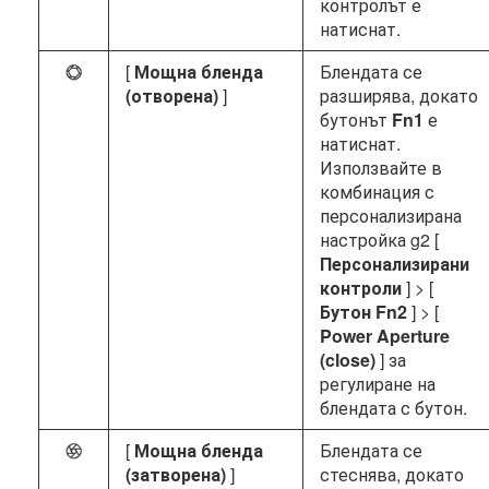
контролът е
натиснат.
[
Мощна бленда
Блендата се
t
(отворена)
]
разширява, докато
бутонът
Fn1
е
натиснат.
Използвайте в
комбинация с
персонализирана
настройка g2 [
Персонализирани
контроли
] > [
Бутон Fn2
] > [
Power Aperture
(close)
] за
регулиране на
блендата с бутон.
[
Мощна бленда
Блендата се
q
(затворена)
]
стеснява, докато