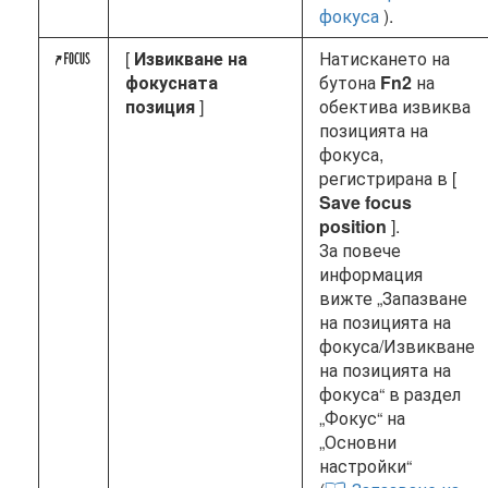
фокуса
).
[
Извикване на
Натискането на
3
фокусната
бутона
Fn2
на
позиция
]
обектива извиква
позицията на
фокуса,
регистрирана в [
Save focus
position
].
За повече
информация
вижте „Запазване
на позицията на
фокуса/Извикване
на позицията на
фокуса“ в раздел
„Фокус“ на
„Основни
настройки“