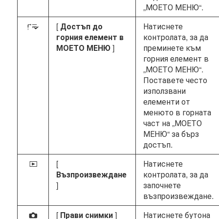
„МОЕТО МЕНЮ“.
[
Достъп до
Натиснете
3
горния елемент в
контролата, за да
МОЕТО МЕНЮ
]
преминете към
горния елемент в
„МОЕТО МЕНЮ“.
Поставете често
използвани
елементи от
менюто в горната
част на „МОЕТО
МЕНЮ“ за бърз
достъп.
[
Натиснете
K
Възпроизвеждане
контролата, за да
]
започнете
възпроизвеждане.
[
Прави снимки
]
Натиснете бутона
C