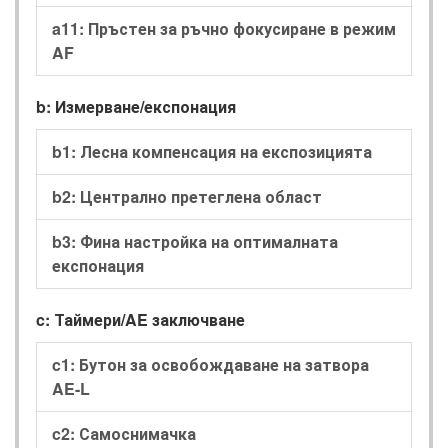
a11: Пръстен за ръчно фокусиране в режим
AF
b: Измерване/експонация
b1: Лесна компенсация на експозицията
b2: Централно претеглена област
b3: Фина настройка на оптималната
експонация
c: Таймери/AE заключване
c1: Бутон за освобождаване на затвора
AE-L
c2: Самоснимачка