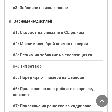
c3: Забавяне на изключване
d: Заснемане/дисплей
d1: Скорост на снимане в CL режим
d2: Максимален брой снимки на серия
d3: Режим на забавяне на експозицията
d4: Тип затвор
d5: Поредица от номера на файлове
d6: Прилагане на настройките за преглед
на живо
d7: Показване на решетка за кадриране