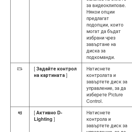
за видеоклипове.
Някои опции
предлагат
подопции, които
могат да бъдат
избрани чрез
завъртане на
диска за
подкоманди.
[
Задайте контрол
Натиснете
h
на картината
]
контролата и
завъртете диск за
управление, за да
изберете Picture
Control.
[
Активно D-
Натиснете
y
Lighting
]
контрола и
завъртете диск за
управление, за да