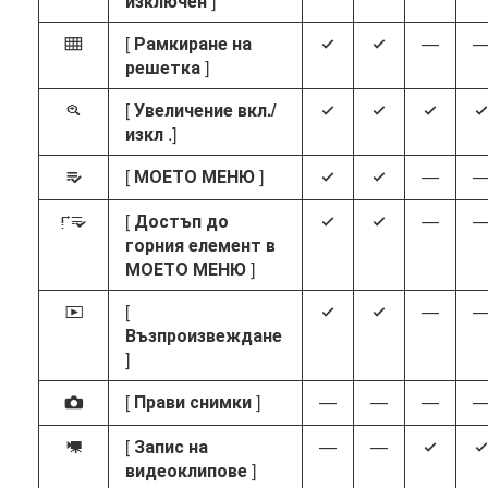
изключен
]
[
Рамкиране на
—
b
4
4
решетка
]
[
Увеличение вкл./
p
4
4
4
4
изкл
.]
[
МОЕТО МЕНЮ
]
—
O
4
4
[
Достъп до
—
3
4
4
горния елемент в
МОЕТО МЕНЮ
]
[
—
K
4
4
Възпроизвеждане
]
[
Прави снимки
]
—
—
—
C
[
Запис на
—
—
1
4
4
видеоклипове
]