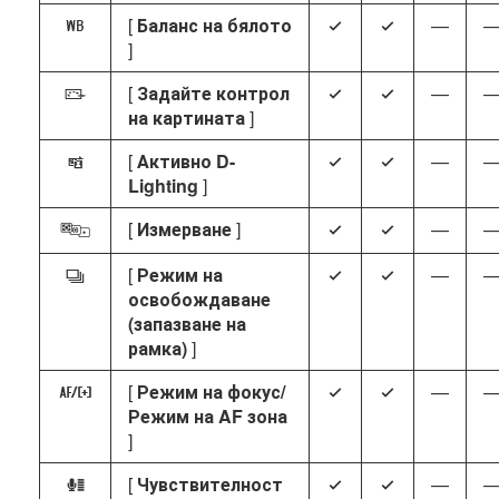
[
Баланс на бялото
—
m
4
4
]
[
Задайте контрол
—
h
4
4
на картината
]
[
Активно D-
—
y
4
4
Lighting
]
[
Измерване
]
—
w
4
4
[
Режим на
—
c
4
4
освобождаване
(запазване на
рамка)
]
[
Режим на фокус/
—
z
4
4
Режим на AF зона
]
[
Чувствителност
—
H
4
4