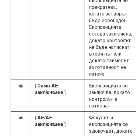
експонацията не
прекратява,
когато затворът
бъде освободен.
Експозицията
остава заключена,
докато контролът
не бъде натиснат
втори път или
докато таймерът
за готовност не
изтече.
[
Само AE
Експозицията се
C
заключване
]
заключва, докато
контролът е
натиснат.
[
AE/AF
Фокусът и
B
заключване
]
експозицията се
заключват, докато