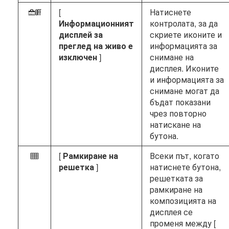
[
Натиснете
b
Информационният
контролата, за да
дисплей за
скриете иконите и
преглед на живо е
информацията за
изключен
]
снимане на
дисплея. Иконите
и информацията за
снимане могат да
бъдат показани
чрез повторно
натискане на
бутона.
[
Рамкиране на
Всеки път, когато
b
решетка
]
натиснете бутона,
решетката за
рамкиране на
композицията на
дисплея се
променя между [