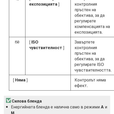
експозицията
]
контролния
пръстен на
обектива, за да
регулирате
компенсацията на
експозицията.
[
ISO
Завъртете
9
чувствителност
]
контролния
пръстен на
обектива, за да
регулирате ISO
чувствителността.
[
Няма
]
Контролът няма
ефект.
Силова бленда
Енергийната бленда е налична само в режими
A
и
M.