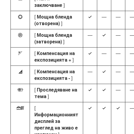
заключване
]
[
Мощна бленда
—
—
t
4
(отворена)
]
[
Мощна бленда
—
—
q
4
(затворена)
]
[
Компенсация на
—
—
i
4
експозицията +
]
[
Компенсация на
—
—
h
4
експозицията -
]
[
Проследяване на
—
n
4
4
тема
]
[
b
4
4
4
Информационният
дисплей за
преглед на живо е