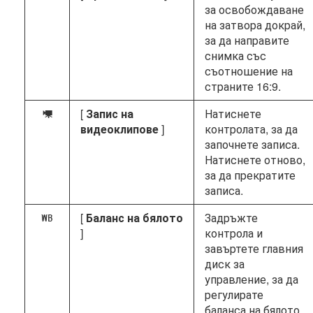
за освобождаване
на затвора докрай,
за да направите
снимка със
съотношение на
страните 16:9.
[
Запис на
Натиснете
1
видеоклипове
]
контролата, за да
започнете записа.
Натиснете отново,
за да прекратите
записа.
[
Баланс на бялото
Задръжте
m
]
контрола и
завъртете главния
диск за
управление, за да
регулирате
баланса на бялото