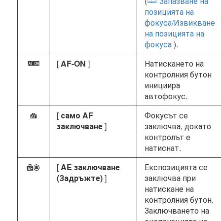
(
Запазване на
позицията на
фокуса/Извикване
на позицията на
фокуса
).
[
AF-ON
]
Натискането на
A
контролния бутон
инициира
автофокус.
[
само AF
Фокусът се
F
заключване
]
заключва, докато
контролът е
натиснат.
[
AE заключване
Експозицията се
E
(Задръжте)
]
заключва при
натискане на
контролния бутон.
Заключването на