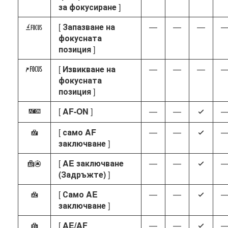
за фокусиране
]
[
Запазване на
—
—
—
4
фокусната
позиция
]
[
Извикване на
—
—
—
3
фокусната
позиция
]
[
AF-ON
]
—
—
A
4
[
само AF
—
—
F
4
заключване
]
[
AE заключване
—
—
E
4
(Задръжте)
]
[
Само AE
—
—
C
4
заключване
]
[
AE/AF
—
—
B
4