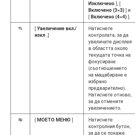
Изключено
], [
Включено (3×3)
] и
[
Включено (4×4)
].
[
Увеличение вкл./
Натиснете
p
изкл
.]
контролата, за да
увеличите дисплея
в областта около
текущата точка на
фокусиране
(съотношението
на мащабиране е
избрано
предварително).
Натиснете отново,
за да отмените
увеличението.
[
МОЕТО МЕНЮ
]
Натиснете
O
контролния бутон,
за да се покаже