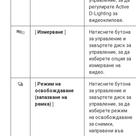
регулирате Active
D-Lighting за
видеоклипове.
[
Измерване
]
Натиснете бутона
w
за управление и
завъртете диск за
управление, за да
изберете опция за
измерване на
видео.
[
Режим на
Натиснете бутона
c
освобождаване
за управление и
(запазване на
завъртете диск за
рамка)
]
управление, за да
изберете режим
на освобождаване
за снимки,
направени във