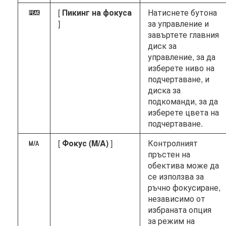
[
Пикинг на фокуса
Натиснете бутона
W
]
за управление и
завъртете главния
диск за
управление, за да
изберете ниво на
подчертаване, и
диска за
подкоманди, за да
изберете цвета на
подчертаване.
[
Фокус (M/A)
]
Контролният
X
пръстен на
обектива може да
се използва за
ръчно фокусиране,
независимо от
избраната опция
за режим на