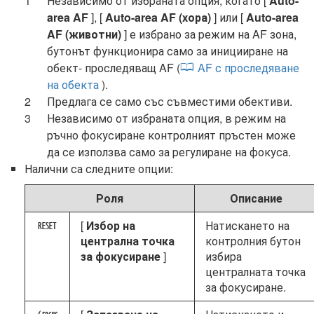
Независимо от избраната опция, когато [
Auto-
area AF
], [
Auto-area AF (хора)
] или [
Auto-area
AF (животни)
] е избрано за режим на AF зона,
бутонът функционира само за иницииране на
обект- проследяващ AF (
AF с проследяване
на обекта
).
Предлага се само със съвместими обективи.
Независимо от избраната опция, в режим на
ръчно фокусиране контролният пръстен може
да се използва само за регулиране на фокуса.
Налични са следните опции:
Роля
Описание
[
Избор на
Натискането на
K
централна точка
контролния бутон
за фокусиране
]
избира
централната точка
за фокусиране.