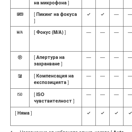
на микрофона
]
[
Пикинг на фокуса
—
W
4
4
]
[
Фокус (M/A)
]
—
—
—
X
[
Апертура на
—
—
—
q
захранване
]
[
Компенсация на
—
—
—
E
експозицията
]
[
ISO
—
—
—
9
чувствителност
]
[
Няма
]
4
4
4
4