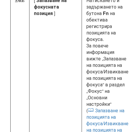
[
Запазване на
Натискането и
4
фокусната
задържането на
позиция
]
бутона
Fn
на
обектива
регистрира
позицията на
фокуса.
За повече
информация
вижте „Запазване
на позицията на
фокуса/Извикване
на позицията на
фокуса“ в раздел
„Фокус“ на
„Основни
настройки“
(
Запазване на
позицията на
фокуса/Извикване
на позицията на