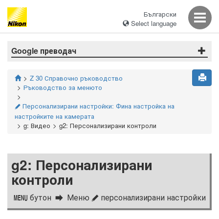
Български
Select language
Google преводач
Z 30 Справочно ръководство
Ръководство за менюто
Персонализирани настройки: Фина настройка на
A
настройките на камерата
g: Видео
g2: Персонализирани контроли
g2: Персонализирани
контроли
бутон
Меню
персонализирани настройки
G
A