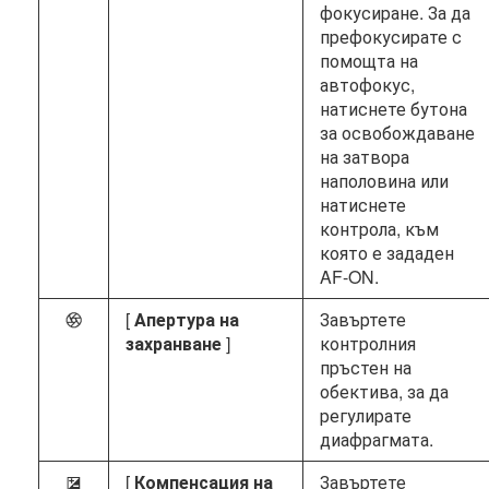
фокусиране. За да
префокусирате с
помощта на
автофокус,
натиснете бутона
за освобождаване
на затвора
наполовина или
натиснете
контрола, към
която е зададен
AF-ON.
[
Апертура на
Завъртете
q
захранване
]
контролния
пръстен на
обектива, за да
регулирате
диафрагмата.
[
Компенсация на
Завъртете
E