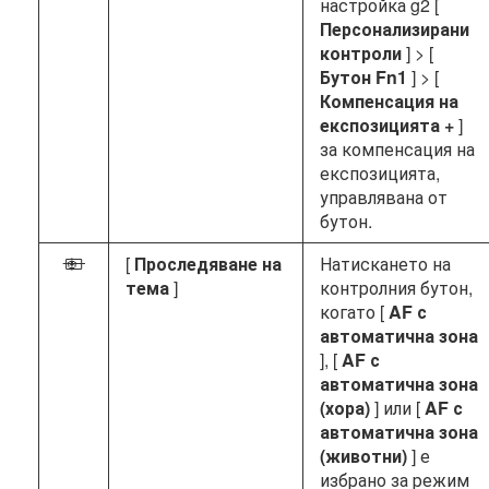
настройка g2 [
Персонализирани
контроли
] > [
Бутон Fn1
] > [
Компенсация на
експозицията +
]
за компенсация на
експозицията,
управлявана от
бутон.
[
Проследяване на
Натискането на
n
тема
]
контролния бутон,
когато [
AF с
автоматична зона
], [
AF с
автоматична зона
(хора)
] или [
AF с
автоматична зона
(животни)
] е
избрано за режим